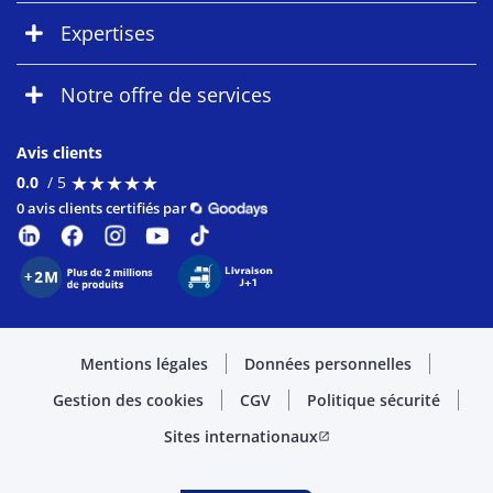
Expertises
Notre offre de services
Avis clients
★
★
★
★
★
★
★
★
★
★
0.0
/ 5
0 avis clients certifiés par
Mentions légales
Données personnelles
Gestion des cookies
CGV
Politique sécurité
Sites internationaux
open_in_new