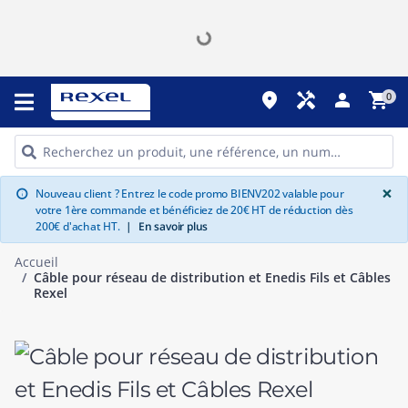
place
handyman
person
shopping_cart
0
G
×
Nouveau client ? Entrez le code promo BIENV202 valable pour
info
votre 1ère commande et bénéficiez de 20€ HT de réduction dès
200€ d'achat HT.
|
En savoir plus
Accueil
Câble pour réseau de distribution et Enedis Fils et Câbles
Rexel