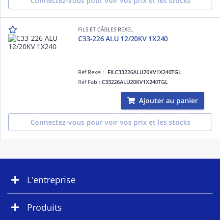
Connectez-vous pour voir vos prix et les stocks
FILS ET CÂBLES REXEL
C33-226 ALU 12/20KV 1X240
Réf Rexel :
FILC33226ALU20KV1X240TGL
Réf Fab :
C33226ALU20KV1X240TGL
Ajouter au panier
Connectez-vous pour voir vos prix et les stocks
L'entreprise
Produits