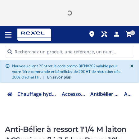
place
handyman
person
shopping_cart
0
G
×
Nouveau client ? Entrez le code promo BIENV202 valable pour
info
votre 1ère commande et bénéficiez de 20€ HT de réduction dès
200€ d'achat HT.
|
En savoir plus
Chauffage hydraulique et plomberie
Accessoires chaufferie
Antibélier et compensateur
ABR33M
Anti-Bélier à ressort 1'1/4 M laiton