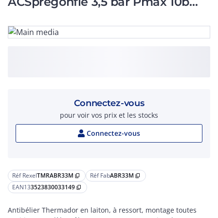
ACSprégonflé 3,5 bar Pmax 10b
Tmax 100°C
Connectez-vous
pour voir vos prix et les stocks
Connectez-vous
Réf Rexel
TMRABR33M
Réf Fab
ABR33M
content_copy
content_copy
EAN13
3523830033149
content_copy
Antibélier Thermador en laiton, à ressort, montage toutes