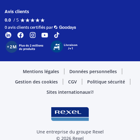
Avis clients
★
★
★
★
★
★
★
★
★
★
0.0
/ 5
0 avis clients certifiés par
Mentions légales
Données personnelles
Gestion des cookies
CGV
Politique sécurité
Sites internationaux
open_in_new
Une entreprise du groupe Rexel
© 2026 Rexel