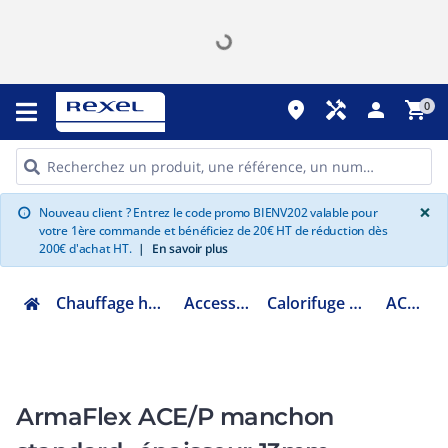
place
handyman
person
shopping_cart
0
G
×
Nouveau client ? Entrez le code promo BIENV202 valable pour
info
votre 1ère commande et bénéficiez de 20€ HT de réduction dès
200€ d'achat HT.
|
En savoir plus
Chauffage hydraulique et plomberie
Accessoires chaufferie
Calorifuge et isolant pour conduit
ACE/P-13X022
ArmaFlex ACE/P manchon