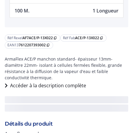
100 M.
1 Longueur
Réf Rexel
AF7ACE/P-13X022
Réf Fab
ACE/P-13X022
content_copy
content_copy
EAN13
7612207393002
content_copy
ArmaFlex ACE/P manchon standard- épaisseur 13mm-
diamètre 22mm- isolant à cellules fermées flexible, grande
résistance à la diffusion de la vapeur d'eau et faible
conductivité thermique.
Accéder à la description complète
Détails du produit