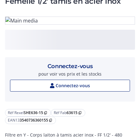
Femelle 1/2' tamis en acier inox
Connectez-vous
pour voir vos prix et les stocks
Connectez-vous
Réf Rexel
SHE636-15
Réf Fab
63615
content_copy
content_copy
EAN13
3540736360155
content_copy
Filtre en Y - Corps laiton à tamis acier inox - FF 1/2' - 480