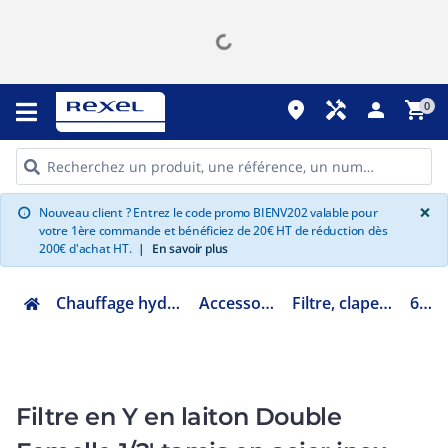
place
handyman
person
shopping_cart
0
G
×
Nouveau client ? Entrez le code promo BIENV202 valable pour
info
votre 1ère commande et bénéficiez de 20€ HT de réduction dès
200€ d'achat HT.
|
En savoir plus
Chauffage hydraulique et plomberie
Accessoires chaufferie
Filtre, clapet et disconnecteur
63615
Filtre en Y en laiton Double