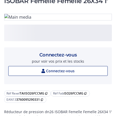
ISOBAR Femelle Femelle 26X34 1'
Connectez-vous
pour voir vos prix et les stocks
Connectez-vous
Réf Rexel
TAIISO26FCCMG
Réf Fab
ISO26FCCMG
content_copy
content_copy
EAN13
3760095290331
content_copy
Réducteur de pression dn26 ISOBAR Femelle Femelle 26X34 1'