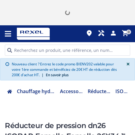
place
handyman
person
shopping_cart
0
G
×
Nouveau client ? Entrez le code promo BIENV202 valable pour
info
votre 1ère commande et bénéficiez de 20€ HT de réduction dès
200€ d'achat HT.
|
En savoir plus
Chauffage hydraulique et plomberie
Accessoires chaufferie
Réducteur de pression
ISO26FCCMG
Réducteur de pression dn26