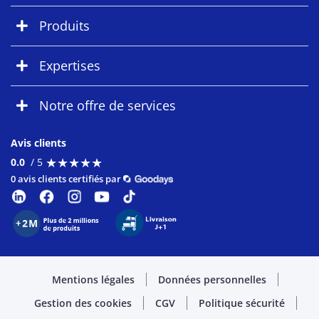
Produits
Expertises
Notre offre de services
Avis clients
★
★
★
★
★
★
★
★
★
★
0.0
/ 5
0 avis clients certifiés par
Mentions légales
Données personnelles
Gestion des cookies
CGV
Politique sécurité