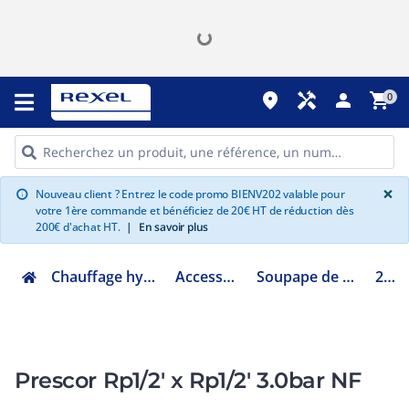
place
handyman
person
shopping_cart
0
G
×
Nouveau client ? Entrez le code promo BIENV202 valable pour
info
votre 1ère commande et bénéficiez de 20€ HT de réduction dès
200€ d'achat HT.
|
En savoir plus
Chauffage hydraulique et plomberie
Accessoires chaufferie
Soupape de sûreté et différentielle
27609
Prescor Rp1/2' x Rp1/2' 3.0bar NF