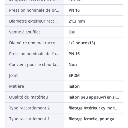
Pression nominale de bride
PN 16
Diamètre extérieur raccordement 1
21.3 mm
Vanne à soufflet
Oui
Diamètre nominal raccordement 2
1/2 pouce (15)
Pression nominale de l'article
PN 16
Convient pour le chauffage solaire
Non
Joint
EPDM
Matière
laiton
Qualité du matériau
laiton peu appauvri en zinc
Type raccordement 2
filetage intérieur cylindrique BSPT-Rp (ISO 7-1 / EN 10226-1)
Type raccordement 1
filetage femelle, pour gaz, cylindrique (BSPT)