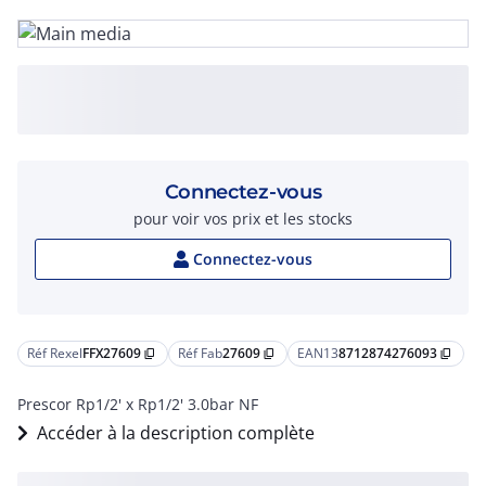
Connectez-vous
pour voir vos prix et les stocks
Connectez-vous
Réf Rexel
FFX27609
Réf Fab
27609
EAN13
8712874276093
content_copy
content_copy
content_copy
Prescor Rp1/2' x Rp1/2' 3.0bar NF
Accéder à la description complète