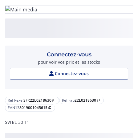
Connectez-vous
pour voir vos prix et les stocks
Connectez-vous
Réf Rexel
SFR22L0218630
Réf Fab
22L0218630
content_copy
content_copy
EAN13
8019001045615
content_copy
SVH/E 30 1'