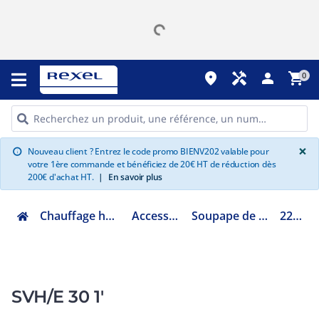
place
handyman
person
shopping_cart
0
G
×
Nouveau client ? Entrez le code promo BIENV202 valable pour
info
votre 1ère commande et bénéficiez de 20€ HT de réduction dès
200€ d'achat HT.
|
En savoir plus
Chauffage hydraulique et plomberie
Accessoires chaufferie
Soupape de sûreté et différentielle
22L0218630
SVH/E 30 1'