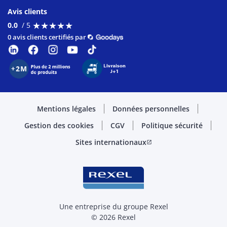
Avis clients
★
★
★
★
★
★
★
★
★
★
0.0
/ 5
0 avis clients certifiés par
Mentions légales
Données personnelles
Gestion des cookies
CGV
Politique sécurité
Sites internationaux
open_in_new
Une entreprise du groupe Rexel
© 2026 Rexel