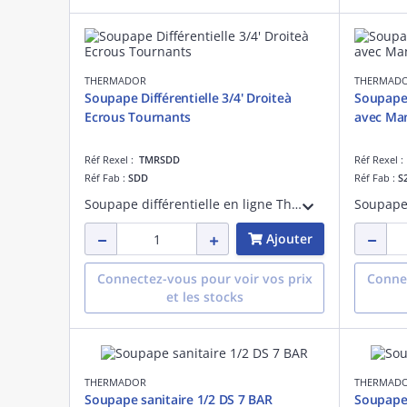
THERMADOR
THERMAD
Soupape Différentielle 3/4' Droiteà
Soupape de Sure
Ecrous Tournants
avec Ma
Réf Rexel :
TMRSDD
Réf Rexel 
Réf Fab :
SDD
Réf Fab :
S
Soupape différentielle en ligne Thermador 3/4
Ajouter
Connectez-vous pour voir vos prix
Connec
et les stocks
THERMADOR
THERMAD
Soupape sanitaire 1/2 DS 7 BAR
Soupape 