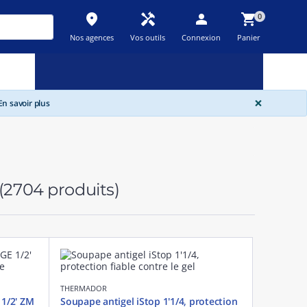
place
handyman
person
shopping_cart
0
Nos agences
Vos outils
Connexion
Panier
Nouveau
Promos
Destockage
feedback
local_offer
new_releases
GLOBA
×
n savoir plus
(2704 produits)
THERMADOR
1/2' ZM
Soupape antigel iStop 1'1/4, protection