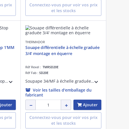
s prix
Connectez-vous pour voir vos prix
et les stocks
THERMADOR
top 1'MM
Souape différentielle à échelle graduée
3/4' montage en équerre
Réf Rexel :
TMRSD20E
Réf Fab :
SD20E
Soupape de sécurité antigel iStop 1'MM. Dispositif de sécurité pour protéger l'installation des risques d'endommagement liés au gel. Ouvertureà 3°C/ fermeture 4°C. Corps laiton.Caleffi Hydronic Solutions : 108601
Soupape 34/MF à échelle graduée avec montage en équerre de 1 à 6 Mce. Pour installations subissant d'importantes variations de pression. Corps laiton. Température maxi : 100°C. Pression maxi : 10 bar.
Voir les tailles d'emballage du
fabricant
jouter
Ajouter
s prix
Connectez-vous pour voir vos prix
et les stocks