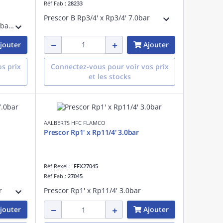
Réf Fab :
28233
Prescor B Rp3/4' x Rp3/4' 7.0bar
Prescomano Rp1/2' x Rp1/2' 3.0bar NF
jouter
Ajouter
s prix
Connectez-vous pour voir vos prix
et les stocks
AALBERTS HFC FLAMCO
Prescor Rp1' x Rp11/4' 3.0bar
Réf Rexel :
FFX27045
Réf Fab :
27045
r
Prescor Rp1' x Rp11/4' 3.0bar
jouter
Ajouter