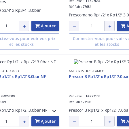
Réf Rexel :
FFX27684
7025
Réf Fab :
27684
Rp3/4' x Rp3/4' 3.0bar
Ajouter
A
tez-vous pour voir vos prix
Connectez-vous pour voir vo
et les stocks
et les stocks
 HFC FLAMCO
AALBERTS HFC FLAMCO
Rp1/2' x Rp1/2' 3.0bar NF
Prescor B Rp1/2' x Rp1/2' 7.0bar
:
FFX27609
Réf Rexel :
FFX27103
7609
Réf Fab :
27103
Rp1/2' x Rp1/2' 3.0bar NF
Prescor B Rp1/2' x Rp1/2' 7.0ba
Ajouter
A