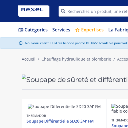
Catégories
Services
Expertises
La Fabri
menu_book
star
Nouveau client ? Entrez le code promo BIENV202 valable pour vo
info
Accueil
Chauffage hydraulique et plomberie
Acces
THERMADOR
THERMAD
Soupape Différentielle SD20 3/4' FM
Soupape 