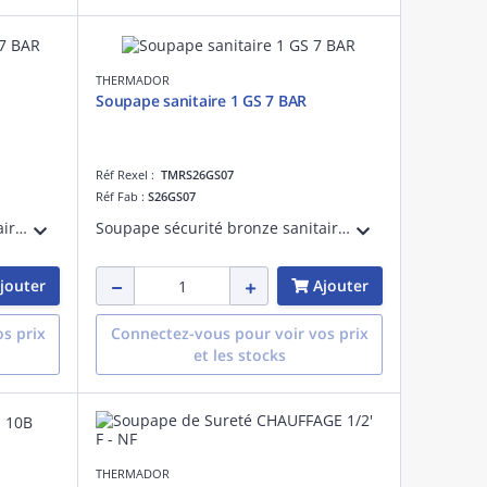
THERMADOR
Soupape sanitaire 1 GS 7 BAR
Réf Rexel :
TMRS26GS07
Réf Fab :
S26GS07
Soupape sécurité bronze sanitaire 3/4' Thermador 7 bar
Soupape sécurité bronze sanitaire 1' Thermador 7 bar
jouter
Ajouter
s prix
Connectez-vous pour voir vos prix
et les stocks
THERMADOR