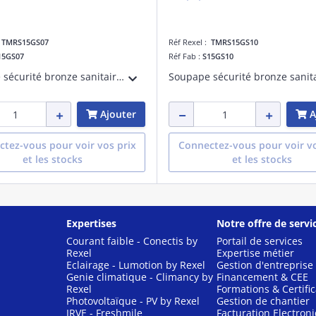
:
TMRS15GS07
Réf Rexel :
TMRS15GS10
15GS07
Réf Fab :
S15GS10
Soupape sécurité bronze sanitaire 1/2' Thermador 7 bar
Ajouter
A
tez-vous pour voir vos prix
Connectez-vous pour voir vo
et les stocks
et les stocks
Expertises
Notre offre de servi
Courant faible - Conectis by
Portail de services
Rexel
Expertise métier
Eclairage - Lumotion by Rexel
Gestion d'entreprise
Genie climatique - Climancy by
Financement & CEE
Rexel
Formations & Certific
Photovoltaïque - PV by Rexel
Gestion de chantier
IRVE - Freshmile
Facturation Electron