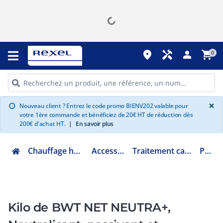
place
handyman
person
shopping_cart
0
G
×
Nouveau client ? Entrez le code promo BIENV202 valable pour
info
votre 1ère commande et bénéficiez de 20€ HT de réduction dès
200€ d'achat HT.
|
En savoir plus
Chauffage hydraulique et plomberie
Accessoires chaufferie
Traitement canalisation et condensats
P0007913
Kilo de BWT NET NEUTRA+,