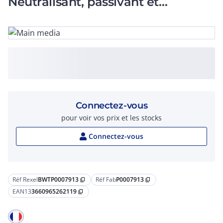
Neutralisant, passivant et
dégraissant, par 20 Kg
Connectez-vous
pour voir vos prix et les stocks
Connectez-vous
Réf Rexel
BWTP0007913
Réf Fab
P0007913
content_copy
content_copy
EAN13
3660965262119
content_copy