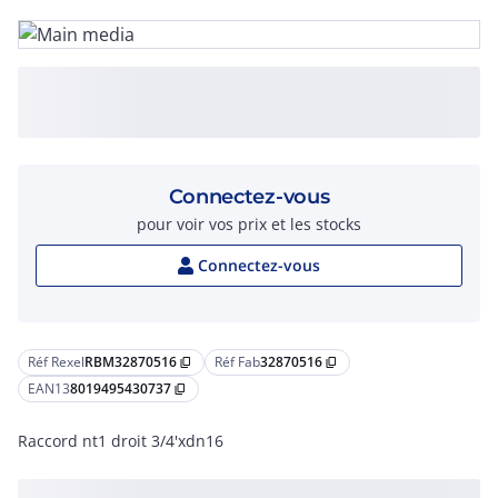
Connectez-vous
pour voir vos prix et les stocks
Connectez-vous
Réf Rexel
RBM32870516
Réf Fab
32870516
content_copy
content_copy
EAN13
8019495430737
content_copy
Raccord nt1 droit 3/4'xdn16