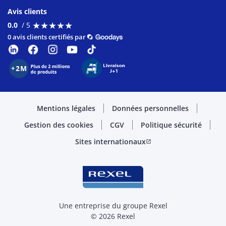
Avis clients
★
★
★
★
★
★
★
★
★
★
0.0
/ 5
0 avis clients certifiés par
Mentions légales
Données personnelles
Gestion des cookies
CGV
Politique sécurité
Sites internationaux
open_in_new
Une entreprise du groupe Rexel
© 2026 Rexel