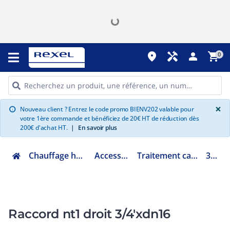
place
handyman
person
shopping_cart
0
G
×
Nouveau client ? Entrez le code promo BIENV202 valable pour
info
votre 1ère commande et bénéficiez de 20€ HT de réduction dès
200€ d'achat HT.
|
En savoir plus
Chauffage hydraulique et plomberie
Accessoires chaufferie
Traitement canalisation et condensats
32870516
Raccord nt1 droit 3/4'xdn16