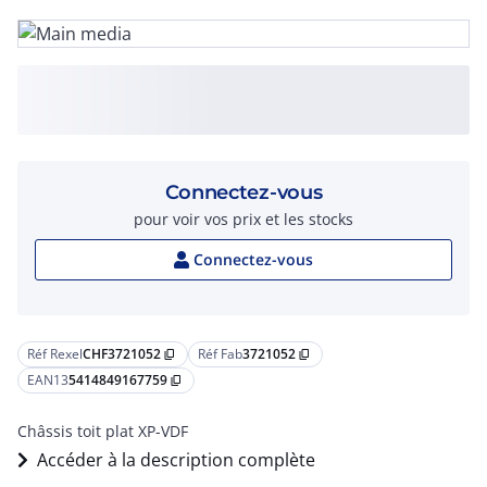
Connectez-vous
pour voir vos prix et les stocks
Connectez-vous
Réf Rexel
CHF3721052
Réf Fab
3721052
content_copy
content_copy
EAN13
5414849167759
content_copy
Châssis toit plat XP-VDF
Accéder à la description complète