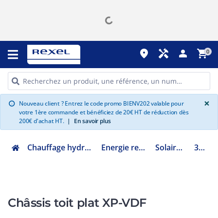
place
handyman
person
shopping_cart
0
G
×
Nouveau client ? Entrez le code promo BIENV202 valable pour
info
votre 1ère commande et bénéficiez de 20€ HT de réduction dès
200€ d'achat HT.
|
En savoir plus
Chauffage hydraulique et plomberie
Energie renouvelable ENR
Solaire thermique
3721052
Châssis toit plat XP-VDF