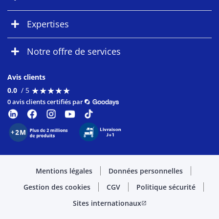
Expertises
Notre offre de services
Avis clients
★
★
★
★
★
★
★
★
★
★
0.0
/ 5
0 avis clients certifiés par
Mentions légales
Données personnelles
Gestion des cookies
CGV
Politique sécurité
Sites internationaux
open_in_new