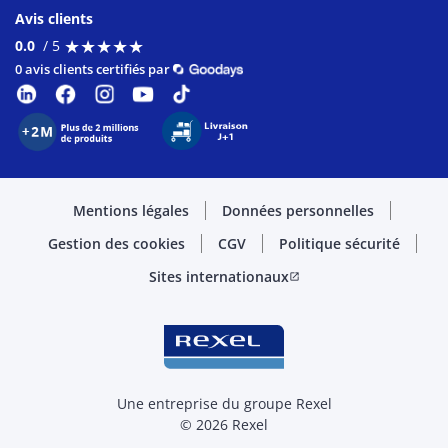
Avis clients
★
★
★
★
★
★
★
★
★
★
0.0
/ 5
0 avis clients certifiés par
Mentions légales
Données personnelles
Gestion des cookies
CGV
Politique sécurité
Sites internationaux
open_in_new
Une entreprise du groupe Rexel
© 2026 Rexel