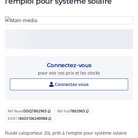
l'emploi pour système solaire
Connectez-vous
pour voir vos prix et les stocks
Connectez-vous
Réf Rexel
DDQ7862965
Réf Fab
7862965
content_copy
content_copy
EAN13
8433106240988
content_copy
Fluide caloporteur 20L prêt à l'emploi pour système solaire