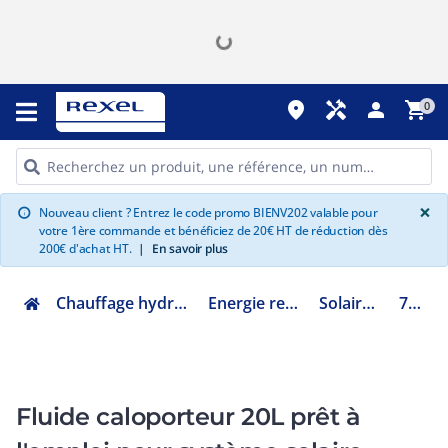
place
handyman
person
shopping_cart
0
G
×
Nouveau client ? Entrez le code promo BIENV202 valable pour
info
votre 1ère commande et bénéficiez de 20€ HT de réduction dès
200€ d'achat HT.
|
En savoir plus
Chauffage hydraulique et plomberie
Energie renouvelable ENR
Solaire thermique
7862965
Fluide caloporteur 20L prêt à