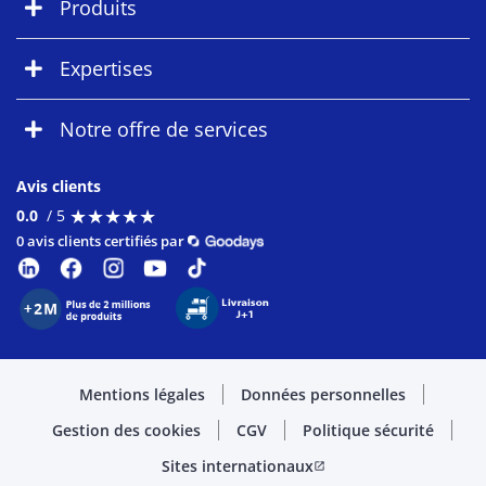
Produits
Expertises
Notre offre de services
Avis clients
★
★
★
★
★
★
★
★
★
★
0.0
/ 5
0 avis clients certifiés par
Mentions légales
Données personnelles
Gestion des cookies
CGV
Politique sécurité
Sites internationaux
open_in_new