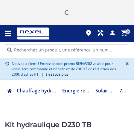
place
handyman
person
shopping_cart
0
G
×
Nouveau client ? Entrez le code promo BIENV202 valable pour
info
votre 1ère commande et bénéficiez de 20€ HT de réduction dès
200€ d'achat HT.
|
En savoir plus
Chauffage hydraulique et plomberie
Energie renouvelable ENR
Solaire thermique
7826556
Kit hydraulique D230 TB