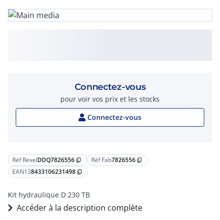
Connectez-vous
pour voir vos prix et les stocks
Connectez-vous
Réf Rexel
DDQ7826556
Réf Fab
7826556
content_copy
content_copy
EAN13
8433106231498
content_copy
Kit hydraulique D 230 TB
Accéder à la description complète