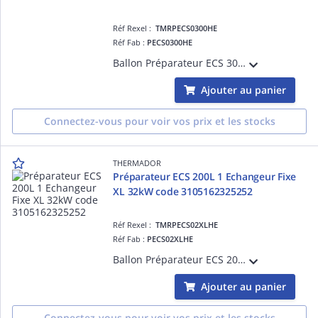
Réf Rexel :
TMRPECS0300HE
Réf Fab :
PECS0300HE
Ballon Préparateur ECS 300L avec 1 Echangeur Fixe 7,4 L 31,5 kW Isolation PolyUrethane Injecté Jaquette non amovible Classe C Thermador
Ajouter au panier
Connectez-vous pour voir vos prix et les stocks
THERMADOR
Préparateur ECS 200L 1 Echangeur Fixe
XL 32kW code 3105162325252
Réf Rexel :
TMRPECS02XLHE
Réf Fab :
PECS02XLHE
Ballon Préparateur ECS 200L avec 1 Echangeur Fixe 11,8 L 32 kW Isolation Fibtr polyester Jaquette amovible Classe B Thermador
Ajouter au panier
Connectez-vous pour voir vos prix et les stocks