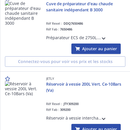
Cuve de préparateur d'eau chaude
sanitaire indépendant B 3000
Réf Rexel :
DDQ7650486
Réf Fab :
7650486
Préparateur ECS de 2750L. cuve et serpentin en acier émaillé. protection par anode en magnésium. Puissance échangée max de 89kW avec T° primaire à 70°C et de 155Kw avec T° primaire à 80°C.
Ajouter au panier
Connectez-vous pour voir vos prix et les stocks
JETLY
Réservoir à vessie 200L Vert. Ce-10Bars
(Va)
Réf Rexel :
JTY309200
Réf Fab :
309200
Réservoir à vessie interchangeable MAXIVAREM vertical, vessie butyle qualité alimentaire ACS. Prégonflé 2 bar. Peu d'entretien et convient pour toutes les eaux. Capacité 200 litres, pression maxi 10 bar, raccordement 1'1/2 M.
Ajouter au panier