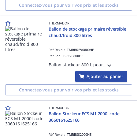
Connectez-vous pour voir vos prix et les stocks
THERMADOR
Ballon de stockage primaire réversible
chaud/froid 800 litres
Réf Rexel :
TMRBREV0800HE
Réf Fab :
BREV0800HE
Ballon stockeur 800 L pour chauffage/refroidissement, réduisant les démarrages chaudière/PAC. Isolation mousse polyuréthane M2, jaquette fixe en tôle galvanisée, piquage 1'1/2 pour résistance d'appoint.
Ajouter au panier
Connectez-vous pour voir vos prix et les stocks
THERMADOR
Ballon Stockeur ECS M1 2000Lcode
3060161625166
Réf Rexel :
TMRBSS2000HE