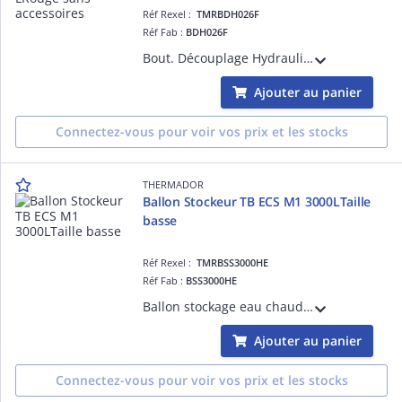
Réf Rexel :
TMRBDH026F
Réf Fab :
BDH026F
Bout. Découplage Hydraulique Nue 2 L, Pression 10 bar, plage température 0°C à 110°C, avec Raccords Union, Purgeur et robinet de vidange Rouge sans accessoires THERMADOR
Ajouter au panier
Connectez-vous pour voir vos prix et les stocks
THERMADOR
Ballon Stockeur TB ECS M1 3000LTaille
basse
Réf Rexel :
TMRBSS3000HE
Réf Fab :
BSS3000HE
Ballon stockage eau chaude sanitaire 3000L M1, classe ERP C
Ajouter au panier
Connectez-vous pour voir vos prix et les stocks