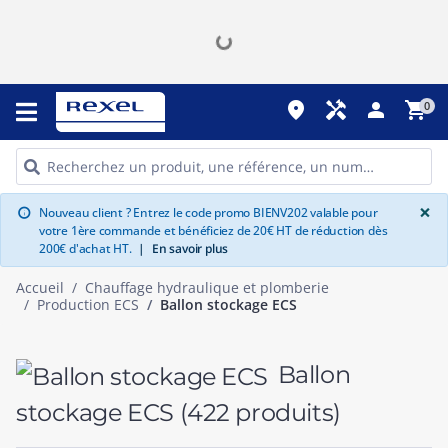
place
handyman
person
shopping_cart
0
G
×
Nouveau client ? Entrez le code promo BIENV202 valable pour
info
votre 1ère commande et bénéficiez de 20€ HT de réduction dès
200€ d'achat HT.
|
En savoir plus
Accueil
Chauffage hydraulique et plomberie
Production ECS
Ballon stockage ECS
Ballon
stockage ECS
(422 produits)