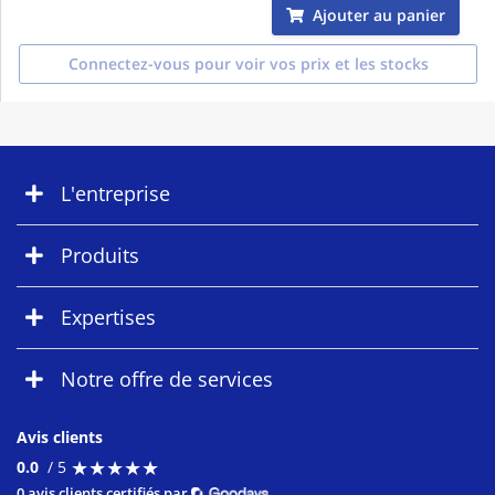
Ajouter au panier
Connectez-vous pour voir vos prix et les stocks
L'entreprise
Produits
Expertises
Notre offre de services
Avis clients
★
★
★
★
★
★
★
★
★
★
0.0
/ 5
0 avis clients certifiés par