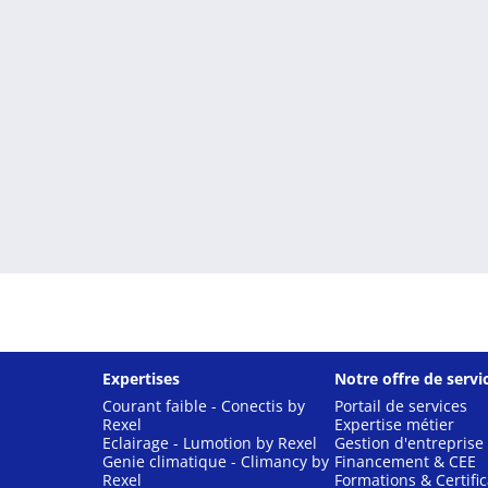
Expertises
Notre offre de servi
Courant faible - Conectis by
Portail de services
Rexel
Expertise métier
Eclairage - Lumotion by Rexel
Gestion d'entreprise
Genie climatique - Climancy by
Financement & CEE
Rexel
Formations & Certific