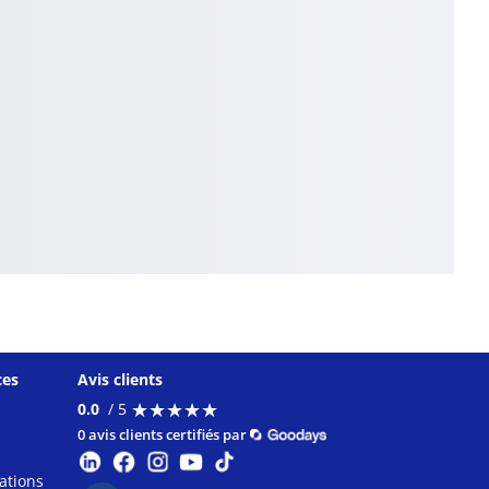
ces
Avis clients
★
★
★
★
★
★
★
★
★
★
0.0
/ 5
0 avis clients certifiés par
ations