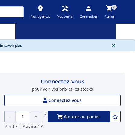
place
handyman
person
shopping_cart
0
Nos agences
Vos outils
Connexion
Panier
Nouveau
Promos
Destockage
feedback
local_offer
new_releases
GLOBA
×
n savoir plus
Connectez-vous
pour voir vos prix et les stocks
Connectez-vous
P.
-
+
Ajouter au panier
Min: 1 P. | Multiple: 1 P.