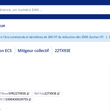
que
tre 1ère commande et bénéficiez de 20€ HT de réduction dès 200€ d'achat HT.
|
E
on ECS
Mitigeur collectif
22TX93E
f Rexel
SFR22TX93E
Réf Fab
22TX93E
content_copy
content_copy
N13
3390430029755
content_copy