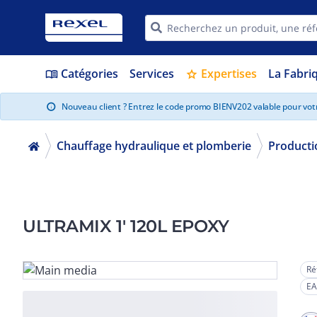
Catégories
Services
Expertises
La Fabri
menu_book
star
Nouveau client ? Entrez le code promo BIENV202 valable pour vo
info
Chauffage hydraulique et plomberie
Producti
ULTRAMIX 1' 120L EPOXY
Ré
EA