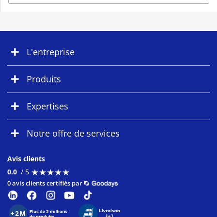
L'entreprise
Produits
Expertises
Notre offre de services
Avis clients
★
★
★
★
★
★
★
★
★
★
0.0
/ 5
0 avis clients certifiés par