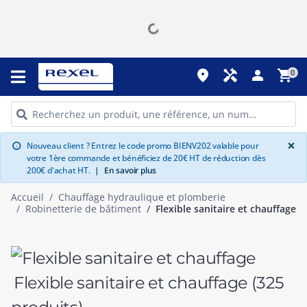
place
handyman
person
shopping_cart
0
G
×
Nouveau client ? Entrez le code promo BIENV202 valable pour
info
votre 1ère commande et bénéficiez de 20€ HT de réduction dès
200€ d'achat HT.
|
En savoir plus
Accueil
Chauffage hydraulique et plomberie
Robinetterie de bâtiment
Flexible sanitaire et chauffage
Flexible sanitaire et chauffage
(325