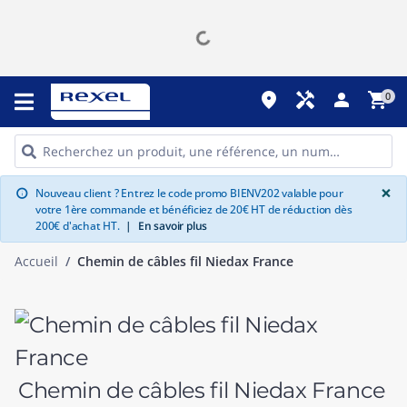
place
handyman
person
shopping_cart
0
G
×
Nouveau client ? Entrez le code promo BIENV202 valable pour
info
votre 1ère commande et bénéficiez de 20€ HT de réduction dès
200€ d'achat HT.
|
En savoir plus
Accueil
Chemin de câbles fil Niedax France
Chemin de câbles fil Niedax France