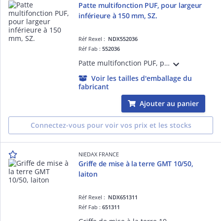
Patte multifonction PUF, pour largeur
inférieure à 150 mm, SZ.
Réf Rexel :
NDX552036
Réf Fab :
552036
Patte multifonction PUF, pour chemin de câbles fil de largeur inférieure à 150 mm, finition SZ. Fixation directe sur paroi en largeur 50 mm et sur support de type rail STRUT 41 ou plot béton.
Voir les tailles d'emballage du
fabricant
Ajouter au panier
Connectez-vous pour voir vos prix et les stocks
NIEDAX FRANCE
Griffe de mise à la terre GMT 10/50,
laiton
Réf Rexel :
NDX651311
Réf Fab :
651311