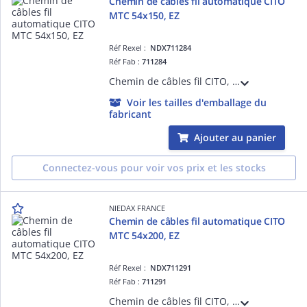
Chemin de câbles fil automatique CITO
MTC 54x150, EZ
Réf Rexel :
NDX711284
Réf Fab :
711284
Chemin de câbles fil CITO, hauteur 54, largeur 150, finition EZ, entièrement automatique, sans éclisses, ni boulons. S'assemble en un simple clic pour une résistance équivalente à un éclissage traditionnel, se monte en 5 secondes !
Voir les tailles d'emballage du
fabricant
Ajouter au panier
Connectez-vous pour voir vos prix et les stocks
NIEDAX FRANCE
Chemin de câbles fil automatique CITO
MTC 54x200, EZ
Réf Rexel :
NDX711291
Réf Fab :
711291
Chemin de câbles fil CITO, hauteur 54, largeur 200, finition EZ, entièrement automatique, sans éclisses, ni boulons. S'assemble en un simple clic pour une résistance équivalente à un éclissage traditionnel, se monte en 5 secondes !