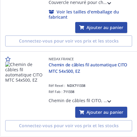
Couvercle nervuré pour chemins de câbles Fil, Gammes MTC et UF, largeur 100 mm, finition SZ.
Voir les tailles d'emballage du
fabricant
Ajouter au panier
Connectez-vous pour voir vos prix et les stocks
NIEDAX FRANCE
Chemin de câbles fil automatique CITO
MTC 54x500, EZ
Réf Rexel :
NDX711338
Réf Fab :
711338
Chemin de câbles fil CITO, hauteur 54, largeur 500, finition EZ, entièrement automatique, sans éclisses, ni boulons. S'assemble en un simple clic pour une résistance équivalente à un éclissage traditionnel, se monte en 5 secondes !
Ajouter au panier
Connectez-vous pour voir vos prix et les stocks