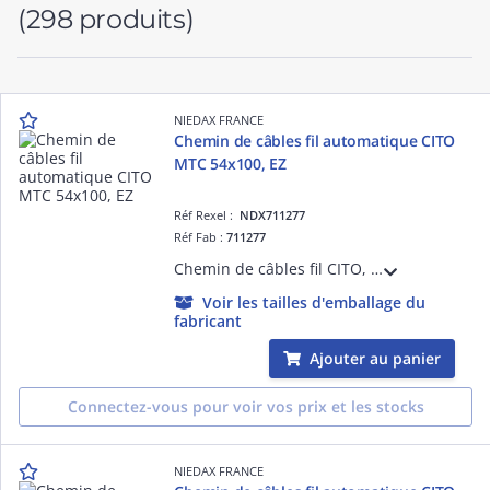
(298 produits)
NIEDAX FRANCE
Chemin de câbles fil automatique CITO
MTC 54x100, EZ
Réf Rexel :
NDX711277
Réf Fab :
711277
Chemin de câbles fil CITO, hauteur 54, largeur 100, finition EZ, entièrement automatique, sans éclisses, ni boulons. S'assemble en un simple clic pour une résistance équivalente à un éclissage traditionnel, se monte en 5 secondes !
Voir les tailles d'emballage du
fabricant
Ajouter au panier
Connectez-vous pour voir vos prix et les stocks
NIEDAX FRANCE