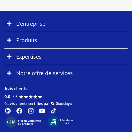
L'entreprise
Produits
Expertises
Notre offre de services
Avis clients
★
★
★
★
★
★
★
★
★
★
0.0
/ 5
0 avis clients certifiés par