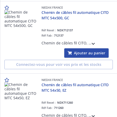
NIEDAX FRANCE
Chemin de câbles fil automatique CITO
MTC 54x500, GC
Réf Rexel :
NDX712137
Réf Fab :
712137
Chemin de câbles fil CITO, hauteur 54, largeur 500, finition GC, entièrement automatique, sans éclisses, ni boulons. S'assemble en un simple clic pour une résistance équivalente à un éclissage traditionnel, se monte en 5 secondes !
Ajouter au panier
Connectez-vous pour voir vos prix et les stocks
NIEDAX FRANCE
Chemin de câbles fil automatique CITO
MTC 54x50, EZ
Réf Rexel :
NDX711260
Réf Fab :
711260
Chemin de câbles fil CITO, hauteur 54, largeur 50, finition EZ, entièrement automatique, sans éclisses, ni boulons. S'assemble en un simple clic pour une résistance équivalente à un éclissage traditionnel, se monte en 5 secondes !