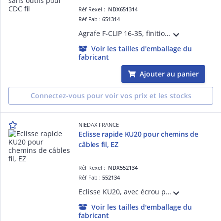
Réf Rexel :
NDX651314
Réf Fab :
651314
Agrafe F-CLIP 16-35, finition Acier Etamé, réalisation rapide et sans outils de l'équipotentialité des chemins de câbles fil.
Voir les tailles d'emballage du
fabricant
Ajouter au panier
Connectez-vous pour voir vos prix et les stocks
NIEDAX FRANCE
Eclisse rapide KU20 pour chemins de
câbles fil, EZ
Réf Rexel :
NDX552134
Réf Fab :
552134
Eclisse KU20, avec écrou prémonté gain de temps pour assemblages droits, virages, tés et croix, finition EZ.
Voir les tailles d'emballage du
fabricant