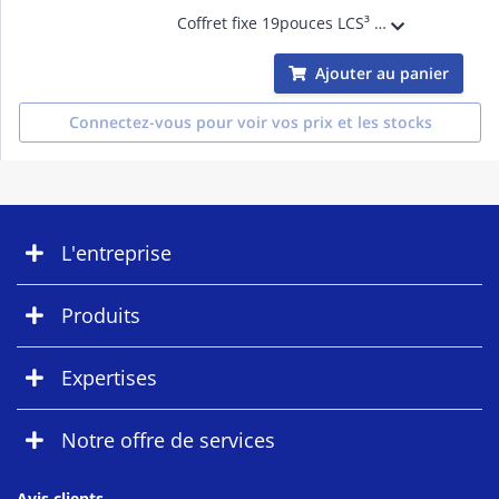
Coffret fixe 19pouces LCS³ capacité 12U IP20 IK08 - 600x600x400mm - avec porte galbée réversible en verre de sécurité et fermeture par serrure à clé - livré avec kit de mise à la masse - charge admissible 36kg - gris anthracite RAL7016
Ajouter au panier
Connectez-vous pour voir vos prix et les stocks
L'entreprise
Produits
Expertises
Notre offre de services
Avis clients