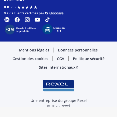
★
★
★
★
★
★
★
★
★
★
0.0
/ 5
0 avis clients certifiés par
Mentions légales
Données personnelles
Gestion des cookies
CGV
Politique sécurité
Sites internationaux
open_in_new
Une entreprise du groupe Rexel
© 2026 Rexel