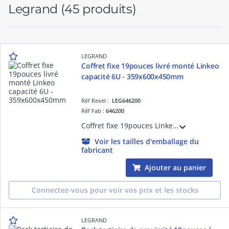
Legrand
(45 produits)
LEGRAND
Coffret fixe 19pouces livré monté Linkeo
capacité 6U - 359x600x450mm
Réf Rexel :
LEG646200
Réf Fab :
646200
Coffret fixe 19pouces Linkeo capacité 6U livré monté 358x600x450mm IP20 IK08 équipé de porte, 2 montants 19pouces, panneaux latéraux fixes gris anthracite RAL7016
Voir les tailles d'emballage du
fabricant
Ajouter au panier
Connectez-vous pour voir vos prix et les stocks
LEGRAND