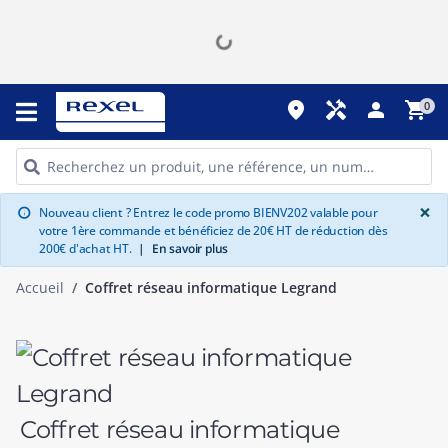
place
handyman
person
shopping_cart
0
G
×
Nouveau client ? Entrez le code promo BIENV202 valable pour
info
votre 1ère commande et bénéficiez de 20€ HT de réduction dès
200€ d'achat HT.
|
En savoir plus
Accueil
Coffret réseau informatique Legrand
Coffret réseau informatique