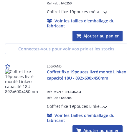
Réf Fab :
646250
Coffret fixe 19pouces métallique IP20 IK08 livré à plat Linkeo capacité 6U dimensions 359x600x450mm - livré avec kit de mise à la masse, panneaux latéraux amovibles - gris anthracite RAL7016
Voir les tailles d'emballage du
fabricant
Ajouter au panier
Connectez-vous pour voir vos prix et les stocks
LEGRAND
Coffret fixe 19pouces livré monté Linkeo
capacité 18U - 892x600x450mm
Réf Rexel :
LEG646204
Réf Fab :
646204
Coffret fixe 19pouces Linkeo capacité 18U livré monté 892x600x450mm IP20 IK08 équipé de porte, 2 montants 19pouces, panneaux latéraux fixes gris anthracite RAL7016
Voir les tailles d'emballage du
fabricant
Ajouter au panier