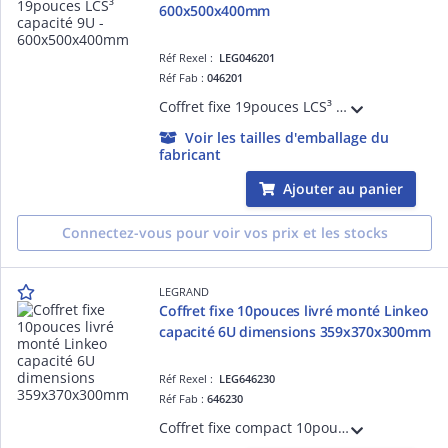
600x500x400mm
Réf Rexel :
LEG046201
Réf Fab :
046201
Coffret fixe 19pouces LCS³ capacité 9U IP20 IK08 - 600x500x400mm - avec porte galbée réversible en verre de sécurité et fermeture par serrure à clé - livré avec kit de mise à la masse - charge admissible 27kg - gris anthracite RAL7016
Voir les tailles d'emballage du
fabricant
Ajouter au panier
Connectez-vous pour voir vos prix et les stocks
LEGRAND
Coffret fixe 10pouces livré monté Linkeo
capacité 6U dimensions 359x370x300mm
Réf Rexel :
LEG646230
Réf Fab :
646230
Coffret fixe compact 10pouces Linkeo capacité 6U livré monté avec kit de mise à la masse 359x370x300mm IP20 IK08 équipé de porte, 2 montants 19pouces, entrées de câbles gris anthracite RAL7016