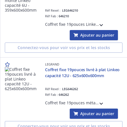
Réf Rexel :
LEG646210
Réf Fab :
646210
Coffret fixe 19pouces Linkeo capacité 6U livré monté 358x600x600mm IP20 IK08 équipé de porte, 2 montants 19pouces, panneaux latéraux fixes gris anthracite RAL7016
Ajouter au panier
Connectez-vous pour voir vos prix et les stocks
LEGRAND
Coffret fixe 19pouces livré à plat Linkeo
capacité 12U - 625x600x600mm
Réf Rexel :
LEG646262
Réf Fab :
646262
Coffret fixe 19pouces métallique IP20 IK08 livré à plat Linkeo capacité 12U dimensions 625x600x600mm - livré avec kit de mise à la masse, panneaux latéraux amovibles - gris anthracite RAL7016
Ajouter au panier
Connectez-vous pour voir vos prix et les stocks