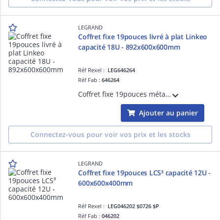
LEGRAND
Coffret fixe 19pouces livré à plat Linkeo
capacité 18U - 892x600x600mm
Réf Rexel :
LEG646264
Réf Fab :
646264
Coffret fixe 19pouces métallique IP20 IK08 livré à plat Linkeo capacité 18U dimensions 892x600x600mm - livré avec kit de mise à la masse, panneaux latéraux amovibles - gris anthracite RAL7016
Ajouter au panier
Connectez-vous pour voir vos prix et les stocks
LEGRAND
Coffret fixe 19pouces LCS³ capacité 12U -
600x600x400mm
Réf Rexel :
LEG046202 $0726 $P
Réf Fab :
046202