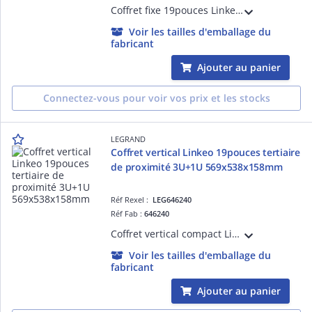
Coffret fixe 19pouces Linkeo capacité 12U livré monté 625x600x450mm IP20 IK08 équipé de porte, 2 montants 19pouces, panneaux latéraux fixes gris anthracite RAL7016
Voir les tailles d'emballage du
fabricant
Ajouter au panier
Connectez-vous pour voir vos prix et les stocks
LEGRAND
Coffret vertical Linkeo 19pouces tertiaire
de proximité 3U+1U 569x538x158mm
Réf Rexel :
LEG646240
Réf Fab :
646240
Coffret vertical compact Linkeo 19pouces capacité 3U+1U livré monté avec lit de mise à la masse 569x538x148mm IP20 IK08 équipé de porte, 2 montants 19pouces gris anthracite RAL7016
Voir les tailles d'emballage du
fabricant
Ajouter au panier