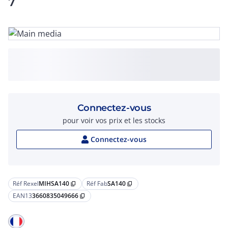
7
Connectez-vous
pour voir vos prix et les stocks
Connectez-vous
Réf Rexel
MIHSA140
Réf Fab
SA140
content_copy
content_copy
EAN13
3660835049666
content_copy