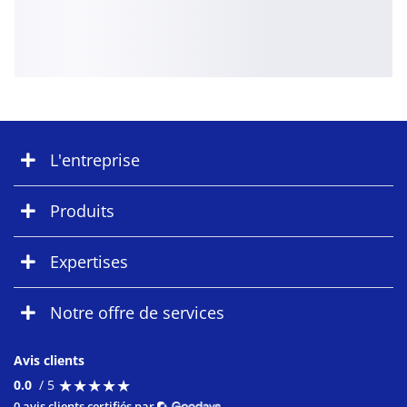
L'entreprise
Produits
Expertises
Notre offre de services
Avis clients
★
★
★
★
★
★
★
★
★
★
0.0
/ 5
0 avis clients certifiés par