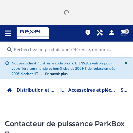
place
handyman
person
shopping_cart
0
G
×
Nouveau client ? Entrez le code promo BIENV202 valable pour
info
votre 1ère commande et bénéficiez de 20€ HT de réduction dès
200€ d'achat HT.
|
En savoir plus
Distribution et gestion de l'énergie
IRVE
Accessoires et pièces détachées borne AC
SA140
Contacteur de puissance ParkBox