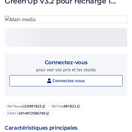
Green'Up V3.2 pour recharge 1
véhicule électrique
Connectez-vous
pour voir vos prix et les stocks
Connectez-vous
Réf Rexel
LEG981823
Réf Fab
981823
content_copy
content_copy
EAN13
3414972586740
content_copy
Caractéristiques principales