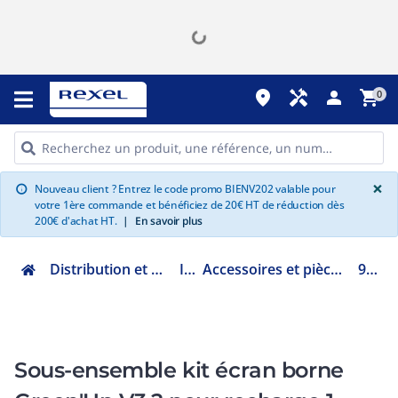
place
handyman
person
shopping_cart
0
G
×
Nouveau client ? Entrez le code promo BIENV202 valable pour
info
votre 1ère commande et bénéficiez de 20€ HT de réduction dès
200€ d'achat HT.
|
En savoir plus
Distribution et gestion de l'énergie
IRVE
Accessoires et pièces détachées borne AC
981823
Sous-ensemble kit écran borne