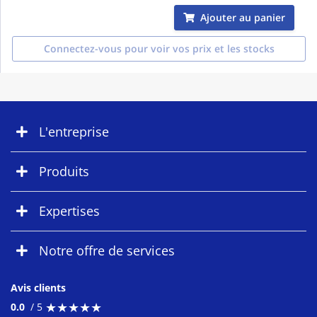
Ajouter au panier
Connectez-vous pour voir vos prix et les stocks
L'entreprise
Produits
Expertises
Notre offre de services
Avis clients
★
★
★
★
★
★
★
★
★
★
0.0
/ 5