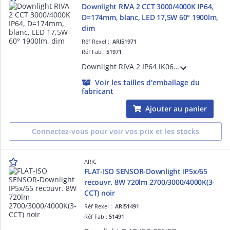
Downlight RIVA 2 CCT 3000/4000K IP64,
D=174mm, blanc, LED 17,5W 60° 1900lm,
dim
Réf Rexel :
ARI51971
Réf Fab :
51971
Downlight RIVA 2 IP64 IK06, D=167mm, blanc, LED intégrée 17,5W 60° CCT 3000-4000K 1900lm UGR19, Alimentation 500mA séparée fournie, boite de connexion repiquable sans outil, variable par coupure de phase, 50000H
Voir les tailles d'emballage du
fabricant
Ajouter au panier
Connectez-vous pour voir vos prix et les stocks
ARIC
FLAT-ISO SENSOR-Downlight IP5x/65
recouvr. 8W 720lm 2700/3000/4000K(3-
CCT) noir
Réf Rexel :
ARI51491
Réf Fab :
51491