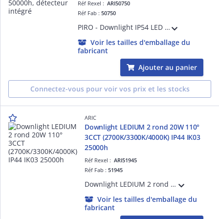
Réf Rexel :
ARI50750
Réf Fab :
50750
PIRO - Downlight IP54 LED CCT 3000-4000-5700K 10W 880lm 50000h, détecteur intégré
Voir les tailles d'emballage du
fabricant
Ajouter au panier
Connectez-vous pour voir vos prix et les stocks
ARIC
Downlight LEDIUM 2 rond 20W 110°
3CCT (2700K/3300K/4000K) IP44 IK03
25000h
Réf Rexel :
ARI51945
Réf Fab :
51945
Downlight LEDIUM 2 rond 20W 110° 3CCT (2700K/3300K/4000K) IP44 IK03 25000h, corps alu blanc avec driver intégré et bornier repiquable sans outil
Voir les tailles d'emballage du
fabricant