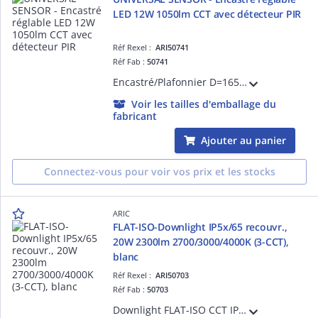
LED 12W 1050lm CCT avec détecteur PIR
Réf Rexel :
ARI50741
Réf Fab :
50741
Encastré/Plafonnier D=165mm, encastrement réglable ou installation saillie, extra-plat, alim. intégrée. LED 110° 12W 30000h 1050lm, température de couleur réglable (CCT 3000/4000/6000K). Variable (coupure de phase). Avec détecteur PIR.
Voir les tailles d'emballage du
fabricant
Ajouter au panier
Connectez-vous pour voir vos prix et les stocks
ARIC
FLAT-ISO-Downlight IP5x/65 recouvr.,
20W 2300lm 2700/3000/4000K (3-CCT),
blanc
Réf Rexel :
ARI50703
Réf Fab :
50703
Downlight FLAT-ISO CCT IP5x/65, D=230mm, collerette aluminium blanc, recouvrable et adapté RE2020 et NFC15-100, LED 110° 20W 30000h, 2300 lm, interrupteur CCT à l'arrière du spot (2700, 3000 ou 4000K)