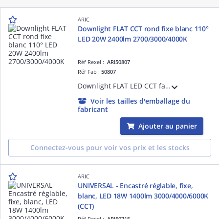
ARIC
Downlight FLAT CCT rond fixe blanc 110°
LED 20W 2400lm 2700/3000/4000K
Réf Rexel :
ARI50807
Réf Fab :
50807
Downlight FLAT LED CCT faible épaisseur rond D=240mm fixe blanc 110° LED intégrée 20W CCT (température de couleur réglable 2700K, 3000K ou 4000K) flux sortant 2400 lumens en 4000K Alimentation LED séparée pré-câblée classe 2 IP20 fournie
Voir les tailles d'emballage du
fabricant
Ajouter au panier
Connectez-vous pour voir vos prix et les stocks
ARIC
UNIVERSAL - Encastré réglable, fixe,
blanc, LED 18W 1400lm 3000/4000/6000K
(CCT)
Réf Rexel :
ARI50715