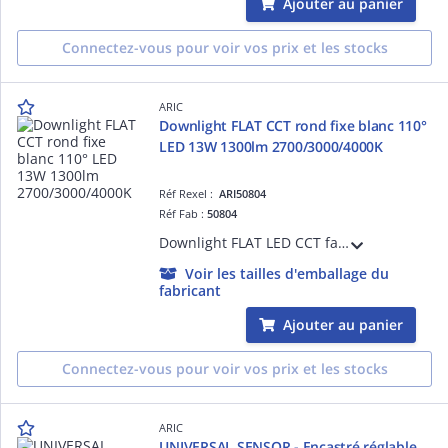
Ajouter au panier
Connectez-vous pour voir vos prix et les stocks
ARIC
Downlight FLAT CCT rond fixe blanc 110°
LED 13W 1300lm 2700/3000/4000K
Réf Rexel :
ARI50804
Réf Fab :
50804
Downlight FLAT LED CCT faible épaisseur rond D=180mm fixe blanc 110° LED intégrée 13W CCT (température de couleur réglable 2700K, 3000K ou 4000K) flux sortant 1300 lumens en 4000K Alimentation LED séparée pré-câblée classe 2 IP20 fournie
Voir les tailles d'emballage du
fabricant
Ajouter au panier
Connectez-vous pour voir vos prix et les stocks
ARIC
UNIVERSAL SENSOR - Encastré réglable