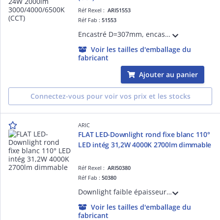
Réf Rexel :
ARI51553
Réf Fab :
51553
Encastré D=307mm, encastrement réglable ou installation saillie, extra-plat, alim. intégrée, blanc, diffuseur PMMA. LED 110° 24W 30000h, 2000lm (en 4000K), température de couleur réglable CCT 3000/4000/6500K. Variable par coupure de phase.
Voir les tailles d'emballage du
fabricant
Ajouter au panier
Connectez-vous pour voir vos prix et les stocks
ARIC
FLAT LED-Downlight rond fixe blanc 110°
LED intég 31,2W 4000K 2700lm dimmable
Réf Rexel :
ARI50380
Réf Fab :
50380
Downlight faible épaisseur, rond D=300mm, fixe, blanc, 110°, LED intégrée 31,2W 4000K 2700 lm, 35000h, variable par coupure de phase. Alimentation LED séparée pré-câblée, classe 2, IP20 fournie. Boite de connexion repiquable.
Voir les tailles d'emballage du
fabricant