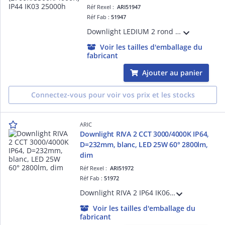
Réf Rexel :
ARI51947
Réf Fab :
51947
Downlight LEDIUM 2 rond 30W 110° 3CCT (2700K/3300K/4000K) IP44 IK03 25000h, corps alu blanc avec driver intégré et bornier repiquable sans outil
Voir les tailles d'emballage du
fabricant
Ajouter au panier
Connectez-vous pour voir vos prix et les stocks
ARIC
Downlight RIVA 2 CCT 3000/4000K IP64,
D=232mm, blanc, LED 25W 60° 2800lm,
dim
Réf Rexel :
ARI51972
Réf Fab :
51972
Downlight RIVA 2 IP64 IK06, D=220mm, blanc, LED intégrée 25,15W 60° CCT 3000-4000K 2800lm UGR19, Alimentation 700mA séparée fournie, boite de connexion repiquable sans outil, variable par coupure de phase, 50000H
Voir les tailles d'emballage du
fabricant