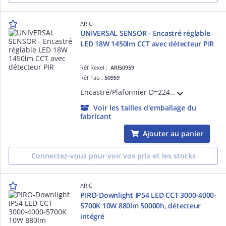
ARIC
UNIVERSAL SENSOR - Encastré réglable
LED 18W 1450lm CCT avec détecteur PIR
Réf Rexel :
ARI50959
Réf Fab :
50959
Encastré/Plafonnier D=224mm, encastrement réglable ou installation saillie, extra-plat, alim. intégrée. LED 110° 18W 30000h 1450lm, température de couleur réglable (CCT 3000/4000/6000K). Variable (coupure de phase). Avec détecteur PIR.
Voir les tailles d'emballage du
fabricant
Ajouter au panier
Connectez-vous pour voir vos prix et les stocks
ARIC
PIRO-Downlight IP54 LED CCT 3000-4000-
5700K 10W 880lm 50000h, détecteur
intégré