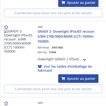
Ajouter au panier
Connectez-vous pour voir vos prix et les stocks
ARIC
GRADY 2- Downlight IP5x/65 recouvr.
6/8W 2700/3000/4000K (CCT) 1000lm
35000h
Réf Rexel :
ARI51868
Réf Fab :
51868
Downlight GRADY 2 IP5x/65 recouvrable conforme RE2020 et NFC15-100, LED 110° 35000h 6/8W 1000lm max, température de couleur réglable 2700/3000/4000K (CCT) par interrupteur à l'arrière du spot, dimmable, repiquable et montage sans outil
Voir les tailles d'emballage du
fabricant
Ajouter au panier
Connectez-vous pour voir vos prix et les stocks
ARIC