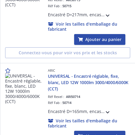
Réf Fab :
50715
Encastré D=217mm, encastrement réglable ou installation saillie, extra-plat, alim. intégrée, blanc, diffuseur PMMA. LED 110° 18W 30000h, 1400lm (en 4000K), température de couleur réglable CCT 3000/4000/6000K. Variable par coupure de phase.
Voir les tailles d'emballage du
fabricant
Ajouter au panier
Connectez-vous pour voir vos prix et les stocks
ARIC
UNIVERSAL - Encastré réglable, fixe,
blanc, LED 12W 1000lm 3000/4000/6000K
(CCT)
Réf Rexel :
ARI50714
Réf Fab :
50714
Encastré D=165mm, encastrement réglable ou installation saillie, extra-plat, alim. intégrée, blanc, diffuseur PMMA. LED 110° 12W 30000h, 1000lm (en 4000K), température de couleur réglable CCT 3000/4000/6000K. Variable par coupure de phase.
Voir les tailles d'emballage du
fabricant