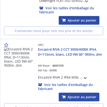
Downlight FLAT-ISO SENSOR IP5x/65, D=120mm, collerette aluminium noir, recouvrable et adapté RE2020 et NFC15-100, LED 110° 8W 30000h, 720 lm, CCT réglable par télécommande (2700, 3000 ou 4000K), détecteur de mouvement intégré
Voir les tailles d'emballage du
fabricant
Ajouter au panier
Connectez-vous pour voir vos prix et les stocks
ARIC
Encastré RIVA 2 CCT 3000/4000K IP64,
D=113mm, blanc, LED 9W 60° 950lm, dim
Réf Rexel :
ARI51970
Réf Fab :
51970
Encastré RIVA 2 IP64 IK06, D=108mm, blanc, LED intégrée 8,87W 60° CCT 3000-4000K 950lm UGR19, Alimentation 250mA séparée fournie, boite de connexion repiquable sans outil, variable par coupure de phase, 50000H
Voir les tailles d'emballage du
fabricant
Ajouter au panier