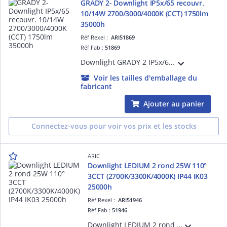
GRADY 2- Downlight IP5x/65 recouvr.
10/14W 2700/3000/4000K (CCT) 1750lm
35000h
Réf Rexel :
ARI51869
Réf Fab :
51869
Downlight GRADY 2 IP5x/65 recouvrable conforme RE2020 et NFC15-100, LED 100° 35000h 10/14W 1750lm max, température de couleur réglable 2700/3000/4000K (CCT) par interrupteur à l'arrière du spot, dimmable, repiquable et montage sans outil
Voir les tailles d'emballage du
fabricant
Ajouter au panier
Connectez-vous pour voir vos prix et les stocks
ARIC
Downlight LEDIUM 2 rond 25W 110°
3CCT (2700K/3300K/4000K) IP44 IK03
25000h
Réf Rexel :
ARI51946
Réf Fab :
51946
Downlight LEDIUM 2 rond 25W 110° 3CCT (2700K/3300K/4000K) IP44 IK03 25000h, corps alu blanc avec driver intégré et bornier repiquable sans outil