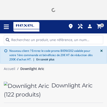
place
handyman
person
shopping_cart
0
G
×
Nouveau client ? Entrez le code promo BIENV202 valable pour
info
votre 1ère commande et bénéficiez de 20€ HT de réduction dès
200€ d'achat HT.
|
En savoir plus
Accueil
Downlight Aric
Downlight Aric
(122 produits)