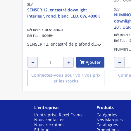
SLV
SENSER 12, encastré downlight
SLV
NUMINOS
intérieur, rond, blanc, LED, 6W, 4000K
downligh
20°, UGR
Réf Rexel :
DC51004694
Réf Rexel 
Réf Fab :
1004694
Réf Fab :
1
SENSER 12, encastré de plafond downlight intérieur, rond, blanc, LED, 6W, 4000K
Ajouter
Connectez-vous pour voir vos prix
Connec
et les stocks
L'entreprise
Produits
L'entreprise Rexel France
Catégories
Nous contacter
Nos Marques
Nous recrutons
Catalogues
Ethique
Promotions