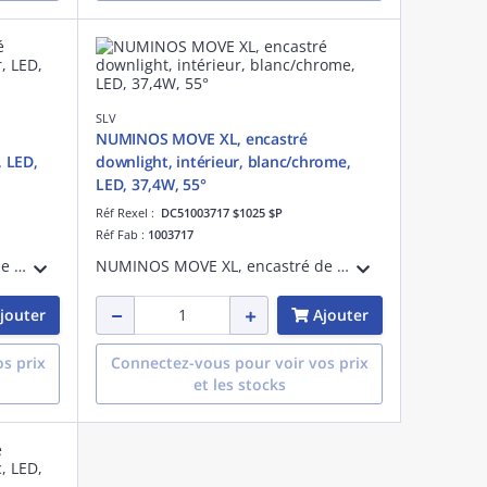
SLV
NUMINOS MOVE XL, encastré
, LED,
downlight, intérieur, blanc/chrome,
LED, 37,4W, 55°
Réf Rexel :
DC51003717 $1025 $P
Réf Fab :
1003717
NUMINOS MOVE XL, encastré de plafond downlight LED, intérieur, blanc/noir, LED, 37,4 W, 3000 K, IP 20, 20°, IRC 90, 3300 lm, IK02, UGR < 22, aluminium
NUMINOS MOVE XL, encastré de plafond downlight LED, intérieur, blanc/chrome, LED, 37,4 W, 2700 K, IP 20, 55°, IRC 90, 3400 lm, IK02, UGR < 19, aluminium
jouter
Ajouter
s prix
Connectez-vous pour voir vos prix
et les stocks