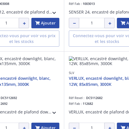
003008
Réf Fab :
1003013
SENSER 12, encastré de plafond downlight intérieur, rond, blanc mat, LED, 6W, 3000K
Ajouter
A
tez-vous pour voir vos prix
Connectez-vous pour voir vo
et les stocks
et les stocks
SLV
encastré downlight, blanc,
VERLUX, encastré downlight, bl
x135mm, 3000K
12W, 85x85mm, 3000K
:
DC5112692
Réf Rexel :
DC5112682
12692
Réf Fab :
112682
VERLUX, encastré de plafond downlight intérieur, carré, 13,5 cm, blanc mat, LED, 22W, 3000K, variable
Ajouter
A