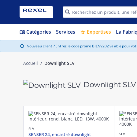
Catégories
Services
Expertises
La Fabri
menu_book
star
Nouveau client ? Entrez le code promo BIENV202 valable pour vo
info
Accueil
Downlight SLV
Downlight SL
SLV
SENSER 24, encastré downlight
SLV