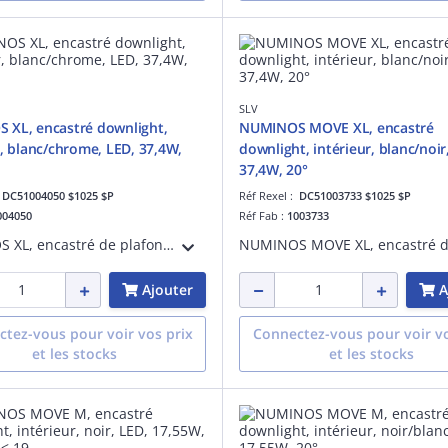
SLV
 XL, encastré downlight,
NUMINOS MOVE XL, encastré
r, blanc/chrome, LED, 37,4W,
downlight, intérieur, blanc/noir
37,4W, 20°
:
DC51004050 $1025 $P
Réf Rexel :
DC51003733 $1025 $P
004050
Réf Fab :
1003733
NUMINOS XL, encastré de plafond downlight LED, intérieur, blanc/chrome, LED, 37,4 W, 4000 K, IP 20 / IP 44, 40°, IRC 90, 3750 lm, IK02, UGR < 19, aluminium
Ajouter
A
tez-vous pour voir vos prix
Connectez-vous pour voir vo
et les stocks
et les stocks