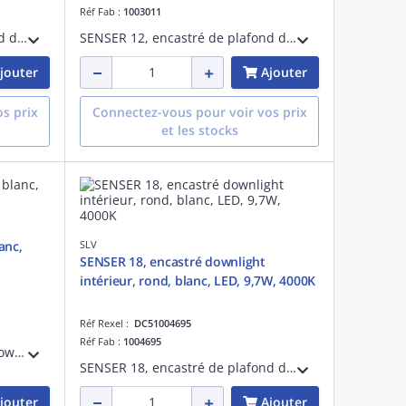
Réf Fab :
1003011
SENSER 24, encastré de plafond downlight downlight intérieur, carré, blanc mat, LED, 13W, 3000K
SENSER 12, encastré de plafond downlight intérieur, carré, blanc mat, LED, 6W, 3000K
jouter
Ajouter
s prix
Connectez-vous pour voir vos prix
et les stocks
anc,
SLV
SENSER 18, encastré downlight
intérieur, rond, blanc, LED, 9,7W, 4000K
Réf Rexel :
DC51004695
Réf Fab :
1004695
VERLUX, encastré de plafond downlight intérieur, carré, 8,5 cm, blanc mat, LED, 12W, 3000K, variable
SENSER 18, encastré de plafond downlight intérieur, rond, blanc, LED, 9,7W, 4000K
jouter
Ajouter