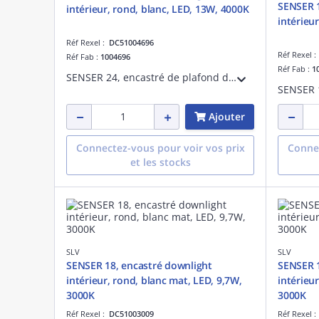
SENSER 1
intérieur, rond, blanc, LED, 13W, 4000K
intérieur
Réf Rexel :
DC51004696
Réf Rexel 
Réf Fab :
1004696
Réf Fab :
1
SENSER 24, encastré de plafond downlight intérieur, rond, blanc, LED, 13W, 4000K
Ajouter
Connectez-vous pour voir vos prix
Connec
et les stocks
SLV
SLV
SENSER 18, encastré downlight
SENSER 1
intérieur, rond, blanc mat, LED, 9,7W,
intérieu
3000K
3000K
Réf Rexel :
DC51003009
Réf Rexel 