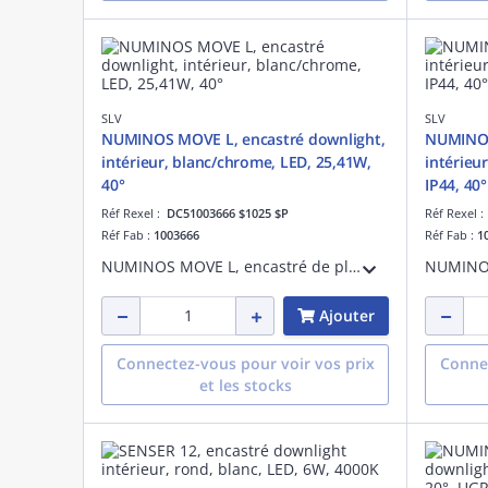
SLV
SLV
NUMINOS MOVE L, encastré downlight,
NUMINOS
intérieur, blanc/chrome, LED, 25,41W,
intérieu
40°
IP44, 40°
Réf Rexel :
DC51003666 $1025 $P
Réf Rexel 
Réf Fab :
1003666
Réf Fab :
1
NUMINOS MOVE L, encastré de plafond downlight LED, intérieur, blanc/chrome, LED, 25,41 W, 3000 K, IP 20, 40°, IRC 90, 2200 lm, IK02, UGR < 19, aluminium
Ajouter
Connectez-vous pour voir vos prix
Connec
et les stocks