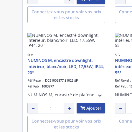
Connectez-vous pour voir vos prix
Connec
et les stocks
SLV
SLV
NUMINOS M, encastré downlight,
NUMINOS
intérieur, blanc/noir, LED, 17,55W, IP44,
intérieur
20°
55°
Réf Rexel :
DC51003877 $1025 $P
Réf Rexel 
Réf Fab :
1003877
Réf Fab :
1
NUMINOS M, encastré de plafond downlight LED, intérieur, blanc/noir, LED, 17,55 W, 3000 K, IP 20 / IP 44, 20°, IRC 90, 1500 lm, IK02, UGR < 19, aluminium
Ajouter
Connectez-vous pour voir vos prix
Connec
et les stocks