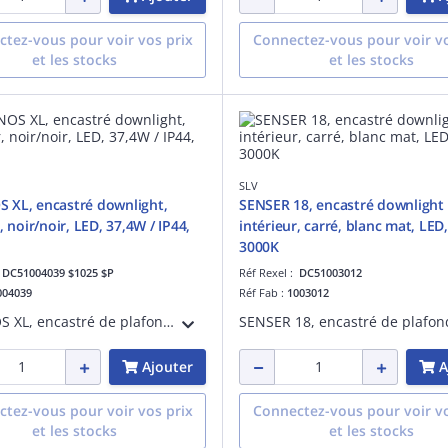
tez-vous pour voir vos prix
Connectez-vous pour voir vo
et les stocks
et les stocks
SLV
 XL, encastré downlight,
SENSER 18, encastré downlight
, noir/noir, LED, 37,4W / IP44,
intérieur, carré, blanc mat, LED
3000K
:
DC51004039 $1025 $P
Réf Rexel :
DC51003012
004039
Réf Fab :
1003012
NUMINOS XL, encastré de plafond downlight LED, intérieur, noir/noir, LED, 37,4 W, 4000 K, IP 20 / IP 44, 55°, IRC 90, 3600 lm, IK02, UGR < 25, aluminium
Ajouter
A
tez-vous pour voir vos prix
Connectez-vous pour voir vo
et les stocks
et les stocks