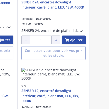
SENSER 24, encastré downlight
, 4000K
intérieur, carré, blanc, LED, 13W, 4000K
Réf Rexel :
DC51004699
Réf Fab :
1004699
SENSER 12, encastré de plafond downlight intérieur, carré, blanc, LED, 6W, 4000K
SENSER 24, encastré de plafond downlight intérieur, carré, blanc, LED, 13W, 4000K
jouter
Ajouter
s prix
Connectez-vous pour voir vos prix
et les stocks
SLV
SENSER 12, encastré downlight
, 13W,
intérieur, carré, blanc mat, LED, 6W,
3000K
Réf Rexel :
DC51003011