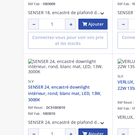
Réf Fab :
1003009
Réf Fab :
1
SENSER 18, encastré de plafond downlight intérieur, rond, blanc mat, LED, 9,7W, 3000K
Ajouter
Connectez-vous pour voir vos prix
Connec
et les stocks
SLV
SLV
VERLUX, 
SENSER 24, encastré downlight
22W 135
intérieur, rond, blanc mat, LED, 13W,
3000K
Réf Rexel 
Réf Rexel :
DC51003010
Réf Fab :
1
Réf Fab :
1003010
SENSER 24, encastré de plafond downlight downlight intérieur, rond, blanc mat, LED, 13W, 3000K
Ajouter