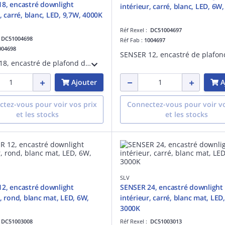
8, encastré downlight
intérieur, carré, blanc, LED, 6W
, carré, blanc, LED, 9,7W, 4000K
Réf Rexel :
DC51004697
:
DC51004698
Réf Fab :
1004697
004698
SENSER 18, encastré de plafond downlight intérieur, carré, blanc, LED, 9,7W, 4000K
Ajouter
A
tez-vous pour voir vos prix
Connectez-vous pour voir vo
et les stocks
et les stocks
SLV
2, encastré downlight
SENSER 24, encastré downlight
r, rond, blanc mat, LED, 6W,
intérieur, carré, blanc mat, LED
3000K
:
DC51003008
Réf Rexel :
DC51003013