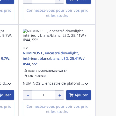
s prix
Connectez-vous pour voir vos prix
et les stocks
SLV
NUMINOS L, encastré downlight,
, 9,7W,
intérieur, blanc/blanc, LED, 25,41W /
IP44, 55°
Réf Rexel :
DC51003932 $1025 $P
Réf Fab :
1003932
SENSER 18, encastré de plafond downlight intérieur, carré, blanc mat, LED, 9,7W, 3000K
NUMINOS L, encastré de plafond downlight LED, intérieur, blanc/blanc, LED, 25,41 W, 2700 K, IP 20 / IP 44, 55°, IRC 90, 2250 lm, IK02, UGR < 22, aluminium
jouter
Ajouter
s prix
Connectez-vous pour voir vos prix
et les stocks