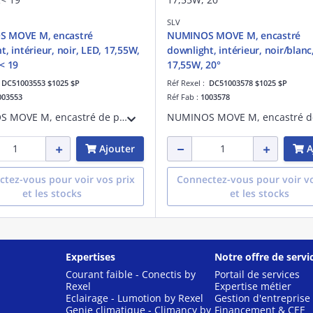
SLV
 MOVE M, encastré
NUMINOS MOVE M, encastré
t, intérieur, noir, LED, 17,55W,
downlight, intérieur, noir/blanc
< 19
17,55W, 20°
:
DC51003553 $1025 $P
Réf Rexel :
DC51003578 $1025 $P
003553
Réf Fab :
1003578
NUMINOS MOVE M, encastré de plafond downlight LED, intérieur, noir/noir, LED, 17,55 W, 2700 K, IP 20, 20°, IRC 90, 1460 lm, IK02, UGR < 19, aluminium
Ajouter
A
tez-vous pour voir vos prix
Connectez-vous pour voir vo
et les stocks
et les stocks
Expertises
Notre offre de servi
Courant faible - Conectis by
Portail de services
Rexel
Expertise métier
Eclairage - Lumotion by Rexel
Gestion d'entreprise
Genie climatique - Climancy by
Financement & CEE