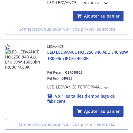
LED LEDVANCE - Ledvance HQL LED Filament - HQL LED Value 827 - E27 - 360 ° - 38 W - Equivalence 125 W - 5400 lm - Ra80 - 2700 K - 25000 h - Ta -20°C à + 50°C - Classe D - Garantie 3 ans
Ajouter au panier
Connectez-vous pour voir vos prix et les stocks
LEDVANCE
LED LEDVANCE HQL250 840 ALU E40 90W
13000lm IRC80 4000K
Réf Rexel :
OSR040825
Réf Fab :
040825
LED LEDVANCE PERFORMANCE - 840 - E40 - 360° - 90W Equivalence 250W - 13000lm - Non Gradable - Ra80 - 4000K - 60000h - Ta -40°C à + 60°C - Classe D - Garantie 5 ans
Voir les tailles d'emballage du
fabricant
Ajouter au panier
Connectez-vous pour voir vos prix et les stocks