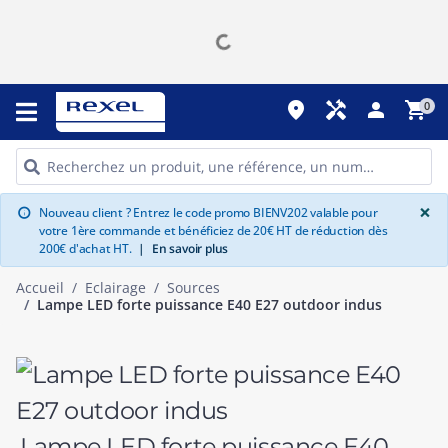
place
handyman
person
shopping_cart
0
G
×
Nouveau client ? Entrez le code promo BIENV202 valable pour
info
votre 1ère commande et bénéficiez de 20€ HT de réduction dès
200€ d'achat HT.
|
En savoir plus
Accueil
Eclairage
Sources
Lampe LED forte puissance E40 E27 outdoor indus
Lampe LED forte puissance E40