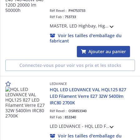
Réf Rexel :
PHI753733
Réf Fab :
753733
MASTER, LED Highbay, Highbay, EM (l'amorceur et le condensateur ne doivent pas être retirés)/Alimentation principale, 140 W, HPI 400W, E40, 4000 K, 20000 lm, CRI 80, 50000 h
Voir les tailles d'emballage du
fabricant
Ajouter au panier
Connectez-vous pour voir vos prix et les stocks
LEDVANCE
HQL LED LEDVANCE VAL HQL125 827
LED Filament Verre E27 32W 5400lm
IRC80 2700K
Réf Rexel :
OSR853340
Réf Fab :
853340
LED LEDVANCE - HQL LED Filament VALUE - 827 - E27 - 360 ° - 32W - Equivalence 125 W - 5400 lm - Ra80 - 2700 K - 25000 h - Ta -20°C à + 50°C - Classe D - Garantie 3 ans
Voir les tailles d'emballage du