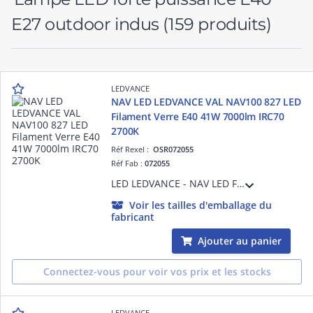
E27 outdoor indus
(159 produits)
LEDVANCE
NAV LED LEDVANCE VAL NAV100 827 LED
Filament Verre E40 41W 7000lm IRC70
2700K
Réf Rexel :
OSR072055
Réf Fab :
072055
LED LEDVANCE - NAV LED Filament - Substitution LED aux lampes Sodium SHP - NAV LED Value - 727 - E40 - 360 ° - 41 W Equivalence 100 - 7000 lm - Ra70 - 2700 K - 25000 h - Ta -20°C à + 50°C - Classe C - Garantie 3 ans
Voir les tailles d'emballage du
fabricant
Ajouter au panier
Connectez-vous pour voir vos prix et les stocks
LEDVANCE