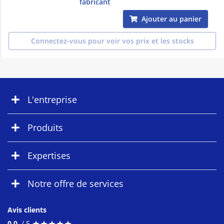
fabricant
Ajouter au panier
Connectez-vous pour voir vos prix et les stocks
L'entreprise
Produits
Expertises
Notre offre de services
Avis clients
★
★
★
★
★
★
★
★
★
★
0.0
/ 5