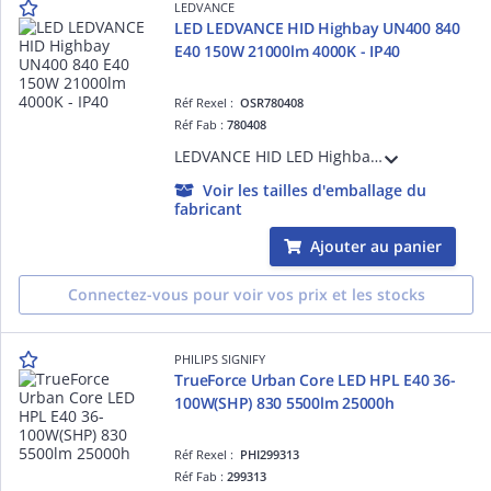
LEDVANCE
LED LEDVANCE HID Highbay UN400 840
E40 150W 21000lm 4000K - IP40
Réf Rexel :
OSR780408
Réf Fab :
780408
LEDVANCE HID LED Highbay UN400 PRO Claire - E40 - 150W - 21000lm - d=250 x 263mm 100g - 4000K - 50000h - Classe D - Garantie 5 ans - Filin de sécurité inclus - Pour alimentation 230V - Ta -20°C à + 50°C - IP40
Voir les tailles d'emballage du
fabricant
Ajouter au panier
Connectez-vous pour voir vos prix et les stocks
PHILIPS SIGNIFY
TrueForce Urban Core LED HPL E40 36-
100W(SHP) 830 5500lm 25000h
Réf Rexel :
PHI299313
Réf Fab :
299313