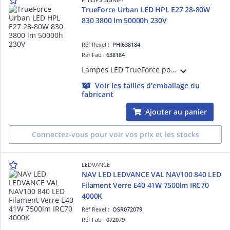
TrueForce Urban LED HPL E27 28-80W
830 3800 lm 50000h 230V
Réf Rexel :
PHI638184
Réf Fab :
638184
Lampes LED TrueForce pour éclairage public (espace urbain / voie publique - HPL/SON) - LED-lamp/Multi-LED - Consommation électrique: 28 W
Voir les tailles d'emballage du
fabricant
Ajouter au panier
Connectez-vous pour voir vos prix et les stocks
LEDVANCE
NAV LED LEDVANCE VAL NAV100 840 LED
Filament Verre E40 41W 7500lm IRC70
4000K
Réf Rexel :
OSR072079
Réf Fab :
072079