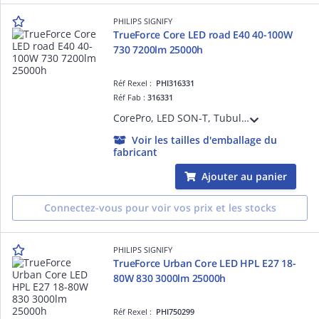
PHILIPS SIGNIFY
TrueForce Core LED road E40 40-100W
730 7200lm 25000h
Réf Rexel :
PHI316331
Réf Fab :
316331
CorePro, LED SON-T, Tubulaire, Alimentation principale uniquement, 40 W, SON-T 100W, E40, 3000 K, 7200 lm, CRI 70, 25000 h
Voir les tailles d'emballage du
fabricant
Ajouter au panier
Connectez-vous pour voir vos prix et les stocks
PHILIPS SIGNIFY
TrueForce Urban Core LED HPL E27 18-
80W 830 3000lm 25000h
Réf Rexel :
PHI750299