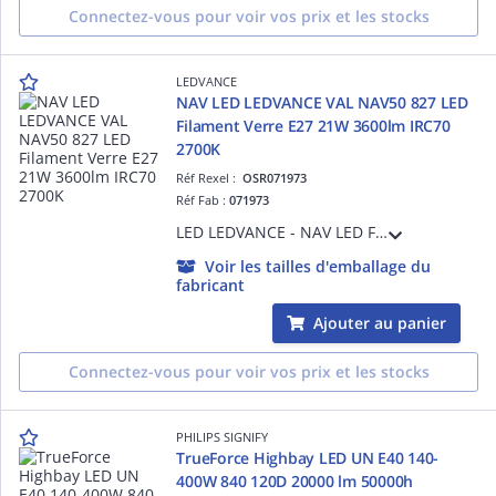
Connectez-vous pour voir vos prix et les stocks
LEDVANCE
NAV LED LEDVANCE VAL NAV50 827 LED
Filament Verre E27 21W 3600lm IRC70
2700K
Réf Rexel :
OSR071973
Réf Fab :
071973
LED LEDVANCE - NAV LED Filament - Substitution LED aux lampes Sodium SHP - NAV LED Value - 727 - E27 - 360 ° - 21 W Equivalence 50 - 3600 lm - Ra70 - 2700 K - 25000 h - Ta -20°C à + 50°C - Classe C - Garantie 3 ans
Voir les tailles d'emballage du
fabricant
Ajouter au panier
Connectez-vous pour voir vos prix et les stocks
PHILIPS SIGNIFY
TrueForce Highbay LED UN E40 140-
400W 840 120D 20000 lm 50000h