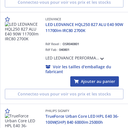
Connectez-vous pour voir vos prix et les stocks
LEDVANCE
LED LEDVANCE HQL250 827 ALU E40 90W
11700lm IRC80 2700K
Réf Rexel :
OSR040801
Réf Fab :
040801
LED LEDVANCE PERFORMANCE - 827 - E40 - 360° - 90W Equivalence 250W - 11700lm - Non Gradable - Ra80 - 2700K - 60000h - Ta -40°C à + 60°C - Classe E - Garantie 5 ans
Voir les tailles d'emballage du
fabricant
Ajouter au panier
Connectez-vous pour voir vos prix et les stocks
PHILIPS SIGNIFY
TrueForce Urban Core LED HPL E40 36-
100W(SHP) 840 6000lm 25000h