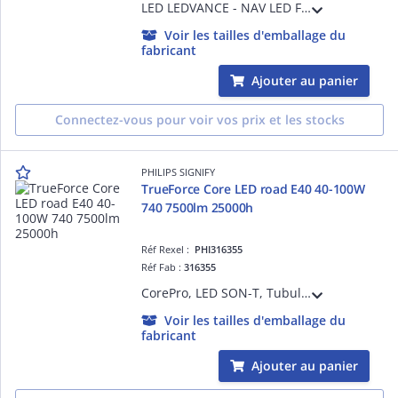
LED LEDVANCE - NAV LED Filament - Substitution LED aux lampes Sodium SHP - NAV LED Value - 740 - E40 - 360 ° - 41 W Equivalence 100 - 7500 lm - Ra70 - 4000 K - 25000 h - Ta -20°C à + 50°C - Classe C - Garantie 3 ans
Voir les tailles d'emballage du
fabricant
Ajouter au panier
Connectez-vous pour voir vos prix et les stocks
PHILIPS SIGNIFY
TrueForce Core LED road E40 40-100W
740 7500lm 25000h
Réf Rexel :
PHI316355
Réf Fab :
316355
CorePro, LED SON-T, Tubulaire, Alimentation principale uniquement, 40 W, SON-T 100W, E40, 4000 K, 7500 lm, CRI 70, 25000 h
Voir les tailles d'emballage du
fabricant
Ajouter au panier