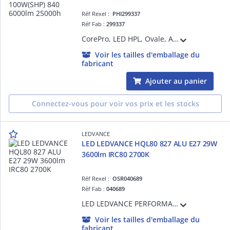
Réf Rexel :
PHI299337
Réf Fab :
299337
CorePro, LED HPL, Ovale, Alimentation principale uniquement, 36 W, HPL 125W, SON 70W, E40, 4000 K, 6000 lm, CRI 80, 25000 h
Voir les tailles d'emballage du
fabricant
Ajouter au panier
Connectez-vous pour voir vos prix et les stocks
LEDVANCE
LED LEDVANCE HQL80 827 ALU E27 29W
3600lm IRC80 2700K
Réf Rexel :
OSR040689
Réf Fab :
040689
LED LEDVANCE PERFORMANCE - 827 - E27 - 360° - 29W Equivalence 80W - 3600lm - Non Gradable - Ra80 - 2700K - 60000h - Ta -40°C à + 60°C - Classe E - Garantie 5 ans
Voir les tailles d'emballage du
fabricant