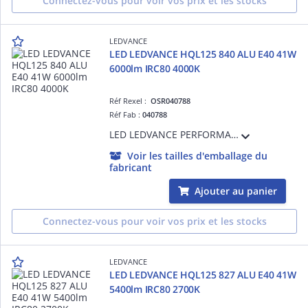
Connectez-vous pour voir vos prix et les stocks
LEDVANCE
LED LEDVANCE HQL125 840 ALU E40 41W
6000lm IRC80 4000K
Réf Rexel :
OSR040788
Réf Fab :
040788
LED LEDVANCE PERFORMANCE - 840 - E40 - 360° - 41W Equivalence 125W - 6000lm - Non Gradable - Ra80 - 4000K - 60000h - Ta -40°C à + 60°C - Classe D - Garantie 5 ans
Voir les tailles d'emballage du
fabricant
Ajouter au panier
Connectez-vous pour voir vos prix et les stocks
LEDVANCE
LED LEDVANCE HQL125 827 ALU E40 41W
5400lm IRC80 2700K