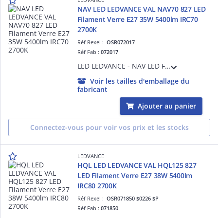
NAV LED LEDVANCE VAL NAV70 827 LED
Filament Verre E27 35W 5400lm IRC70
2700K
Réf Rexel :
OSR072017
Réf Fab :
072017
LED LEDVANCE - NAV LED Filament - Substitution LED aux lampes Sodium SHP - NAV LED Value - 727 - E27 - 360 ° - 35 W Equivalence 70 - 5400 lm - Ra70 - 2700 K - 25000 h - Ta -20°C à + 50°C - Classe D - Garantie 3 ans
Voir les tailles d'emballage du
fabricant
Ajouter au panier
Connectez-vous pour voir vos prix et les stocks
LEDVANCE
HQL LED LEDVANCE VAL HQL125 827
LED Filament Verre E27 38W 5400lm
IRC80 2700K
Réf Rexel :
OSR071850 $0226 $P
Réf Fab :
071850