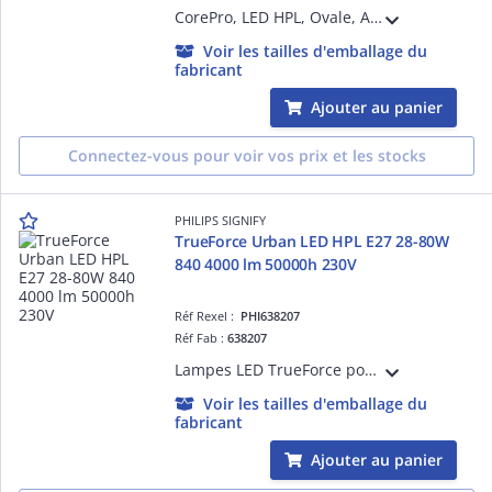
CorePro, LED HPL, Ovale, Alimentation principale uniquement, 36 W, HPL 125W, SON 70W, E40, 3000 K, 5500 lm, CRI 80, 25000 h
Voir les tailles d'emballage du
fabricant
Ajouter au panier
Connectez-vous pour voir vos prix et les stocks
PHILIPS SIGNIFY
TrueForce Urban LED HPL E27 28-80W
840 4000 lm 50000h 230V
Réf Rexel :
PHI638207
Réf Fab :
638207
Lampes LED TrueForce pour éclairage public (espace urbain / voie publique - HPL/SON) - LED-lamp/Multi-LED - Consommation électrique: 28 W
Voir les tailles d'emballage du
fabricant
Ajouter au panier