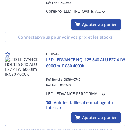
Réf Fab :
750299
CorePro, LED HPL, Ovale, Alimentation principale uniquement, 18 W, HPL 80W, SON 50W, E27, 3000 K, 3000 lm, CRI 80, 25000 h
Ajouter au panier
Connectez-vous pour voir vos prix et les stocks
LEDVANCE
LED LEDVANCE HQL125 840 ALU E27 41W
6000lm IRC80 4000K
Réf Rexel :
OSR040740
Réf Fab :
040740
LED LEDVANCE PERFORMANCE - 840 - E27 - 360° - 41W Equivalence 125W - 6000lm - Non Gradable - Ra80 - 4000K - 60000h - Ta -40°C à + 60°C - Classe D - Garantie 5 ans
Voir les tailles d'emballage du
fabricant
Ajouter au panier