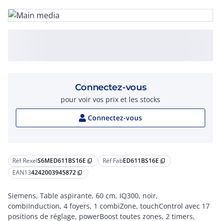
Connectez-vous
pour voir vos prix et les stocks
Connectez-vous
Réf Rexel
S6MED611BS16E
Réf Fab
ED611BS16E
content_copy
content_copy
EAN13
4242003945872
content_copy
Siemens, Table aspirante, 60 cm, IQ300, noir,
combiInduction, 4 foyers, 1 combiZone, touchControl avec 17
positions de réglage, powerBoost toutes zones, 2 timers,