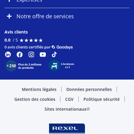
Notre offre de services
Avis clients
★
★
★
★
★
★
★
★
★
★
0.0
/ 5
0 avis clients certifiés par
Mentions légales
Données personnelles
Gestion des cookies
CGV
Politique sécurité
Sites internationaux
open_in_new