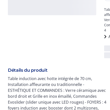
Tab
aff
Ver
Com
4
Détails du produit
Table induction avec hotte intégrée de 70 cm,
en marche accidentelle - TECHNOLOGIE : Puissance
Installation affleurante ou traditionnelle -
nominale 7620 W - HOTTE : 8 vitesses et 2 vitesses
ESTHÉTIQUE ET COMMANDES : Verre céramique avec
intensives, Auto-Vent et Départ différé, Puissance du
bord droit et Grille en inox émaillé, Commandes
moteur : 220 W, 1 filtre anti-graisse en aluminium, 1
Evoslider (slider unique avec LED rouges) - FOYERS : 4
filtre charbon régénérable pour recyclage fourni,
foyers induction avec booster dont 2 multizones,
Témoin de remplacement des filtres, Capacité