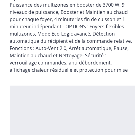
Puissance des multizones en booster de 3700 W, 9
d'aspiration et Niveau sonore - vitesse 1 : 230 m ³/h –
niveaux de puissance, Booster et Maintien au chaud
49 dB, vitesse max : 500 m ³/h – 68 dB, vitesse
pour chaque foyer, 4 minuteries fin de cuisson et 1
intensive max : 630 m ³/h – 73 dB, Classe A+,
minuteur indépendant - OPTIONS : Foyers flexibles
ACCESSOIRES INCLUS : Kit pour une installation en
multizones, Mode Eco-Logic avancé, Détection
évacuation et en recyclage (filtres à charbon
automatique du récipient et de la commande relative,
régénérables, accessibles par le haut et raccord
Fonctions : Auto-Vent 2.0, Arrêt automatique, Pause,
Maintien au chaud et Nettoyage- Sécurité :
verrouillage commandes, anti-débordement,
affichage chaleur résiduelle et protection pour mise