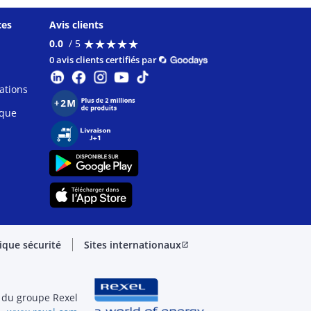
ces
Avis clients
★
★
★
★
★
★
★
★
★
★
0.0
/ 5
0 avis clients certifiés par
ations
ique
tique sécurité
Sites internationaux
open_in_new
 du groupe Rexel