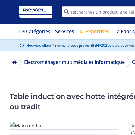
Catégories
Services
Expertises
La Fabri
menu_book
star
Nouveau client ? Entrez le code promo BIENV202 valable pour vo
info
Electroménager multimédia et informatique
C
Table induction avec hotte intégrée
ou tradit
Ré
EA