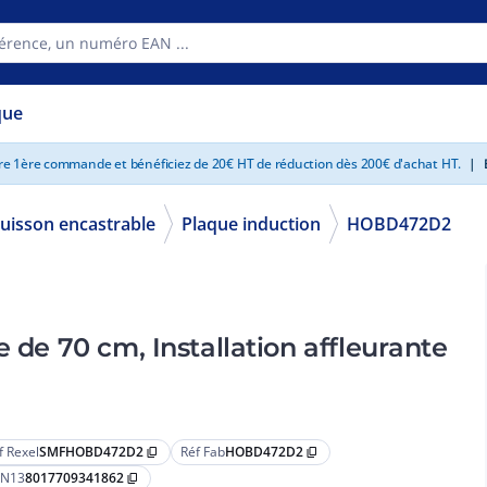
que
tre 1ère commande et bénéficiez de 20€ HT de réduction dès 200€ d'achat HT.
|
E
uisson encastrable
Plaque induction
HOBD472D2
 de 70 cm, Installation affleurante
f Rexel
SMFHOBD472D2
Réf Fab
HOBD472D2
content_copy
content_copy
N13
8017709341862
content_copy