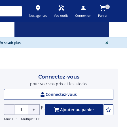
place
handyman
person
shopping_cart
0
Nos agences
Vos outils
Connexion
Panier
Nouveau
Promos
Destockage
feedback
local_offer
new_releases
GLOBA
×
n savoir plus
Connectez-vous
pour voir vos prix et les stocks
Connectez-vous
P.
-
+
Ajouter au panier
Min: 1 P. | Multiple: 1 P.