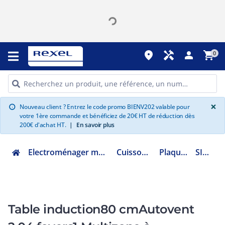
place
handyman
person
shopping_cart
0
G
×
Nouveau client ? Entrez le code promo BIENV202 valable pour
info
votre 1ère commande et bénéficiez de 20€ HT de réduction dès
200€ d'achat HT.
|
En savoir plus
Electroménager multimédia et informatique
Cuisson encastrable
Plaque induction
SI1M4844D
Table induction80 cmAutovent