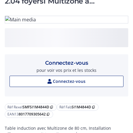
2.04 foyers1 Multizone à
fonctionnement complet jus
Connectez-vous
pour voir vos prix et les stocks
Connectez-vous
Réf Rexel
SMFSI1M4844D
Réf Fab
SI1M4844D
content_copy
content_copy
EAN13
8017709305642
content_copy
Table induction avec Multizone de 80 cm, Installation