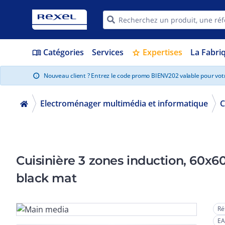
Catégories
Services
Expertises
La Fabri
menu_book
star
Nouveau client ? Entrez le code promo BIENV202 valable pour vo
info
Electroménager multimédia et informatique
C
Cuisinière 3 zones induction, 60x60, four él
black mat
Ré
EA