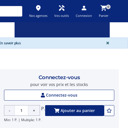
place
handyman
person
shopping_cart
0
Nos agences
Vos outils
Connexion
Panier
Nouveau
Promos
Destockage
feedback
local_offer
new_releases
GLOBA
×
n savoir plus
Connectez-vous
pour voir vos prix et les stocks
Connectez-vous
P.
-
+
Ajouter au panier
Min: 1 P. | Multiple: 1 P.