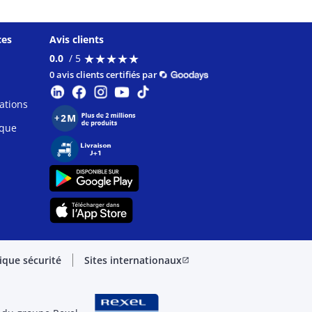
ces
Avis clients
★
★
★
★
★
★
★
★
★
★
0.0
/ 5
0 avis clients certifiés par
ations
ique
tique sécurité
Sites internationaux
open_in_new