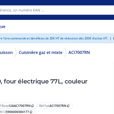
que
tre 1ère commande et bénéficiez de 20€ HT de réduction dès 200€ d'achat HT.
|
E
uisson
Cuisinière gaz et mixte
ACI7007RN
ectrique 77L, couleur
f Rexel
I2AACI7007RN
Réf Fab
ACI7007RN
content_copy
content_copy
N13
5906006584177
content_copy