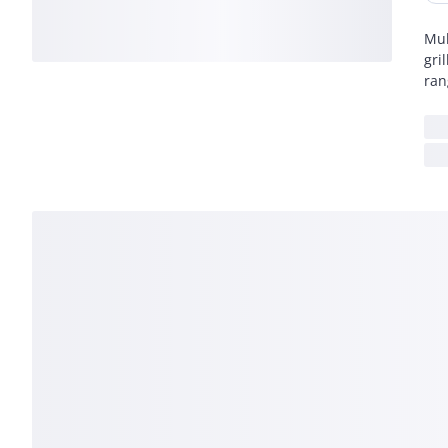
Mul
gri
ra