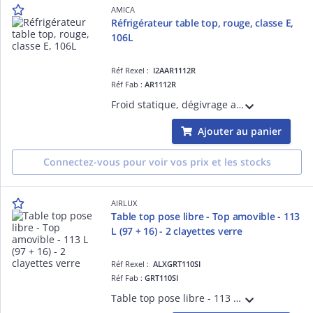
AMICA
Réfrigérateur table top, rouge, classe E,
106L
Réf Rexel :
I2AAR1112R
Réf Fab :
AR1112R
Froid statique, dégivrage automatique, thermostat mécanique, congélateur 4X, froid statique, dégivrage manuel, porte non réversible, poignée externe métal, capacité réfrigérateur 93L, capacité congélateur 13L, 41 db
Ajouter au panier
Connectez-vous pour voir vos prix et les stocks
AIRLUX
Table top pose libre - Top amovible - 113
L (97 + 16) - 2 clayettes verre
Réf Rexel :
ALXGRT110SI
Réf Fab :
GRT110SI
Table top pose libre - 113 L (97 + 16) - 39 dB - 2 clayettes verre - Congélateur 4XXXX - 2 kg/24 h - Autonomie 9 h - Classe E - N-ST - Porte inox - encadremment silver