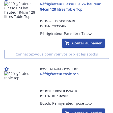
Réfrigérateur Classe E 90kw hauteur
84cm 128 litres Table Top
Réf Rexel :
EKOTSE1504FN
Réf Fab :
TSE1504FN
Réfrigérateur Pose libre Table top Statique Volume total (litres) : 128 Volume net du réfrigérateur (litres) : 128 Volume net du congélateur (litres) : 0 Classe d'efficacité énergétique : E Niveau sonore dB(A) : 37 Type de poignée
Ajouter au panier
Connectez-vous pour voir vos prix et les stocks
BOSCH MENAGER POSE LIBRE
Réfrigérateur table top
Réf Rexel :
BOSKTL15NWEB
Réf Fab :
KTL15NWEB
Bosch, Réfrigérateur pose-libre, SER2, Classe énergie E, 39 dB, Consommation électrique : 139 kWh/a, compartiment freezer, Volume total : 120 l, vol réfrigrérateur : 106 l, vol congélateur : 14 l, blanc, poignée intégrée, Dimensions (HxLxP)
Ajouter au panier