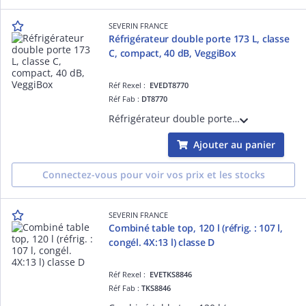
SEVERIN FRANCE
Réfrigérateur double porte 173 L, classe
C, compact, 40 dB, VeggiBox
Réf Rexel :
EVEDT8770
Réf Fab :
DT8770
Réfrigérateur double porte 173 L (121 L + 52 L), classe C, 124 kWh/an, 40 dB, éclairage LED, bac légumes VeggiBox, congélation 2,6 kg/24h, autonomie 7 h, clayettes verre réglables, alarme porte, porte réversible, design compact
Ajouter au panier
Connectez-vous pour voir vos prix et les stocks
SEVERIN FRANCE
Combiné table top, 120 l (réfrig. : 107 l,
congél. 4X:13 l) classe D
Réf Rexel :
EVETKS8846
Réf Fab :
TKS8846