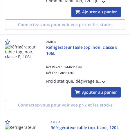
Combiné table top, 120 l (réfrigérateur : 107 l, congélateurXXXX:13 l), classe énergétique D, classe climatique N-ST, niveau sonore : 39 dB(A), réglage de la température mécanique, compartiment fruits et légumes, butée de porte à droite
Ajouter au panier
Connectez-vous pour voir vos prix et les stocks
AMICA
Réfrigérateur table top, noir, classe E,
106L
Réf Rexel :
I2AAR1112N
Réf Fab :
AR1112N
Froid statique, dégivrage automatique, thermostat mécanique, congélateur 4X, froid statique, dégivrage manuel, porte non réversible, poignée externe métal, capacité réfrigérateur 93L, capacité congélateur 13L, 41 db
Ajouter au panier
Connectez-vous pour voir vos prix et les stocks
AMICA
Réfrigérateur table top, blanc, 120 L