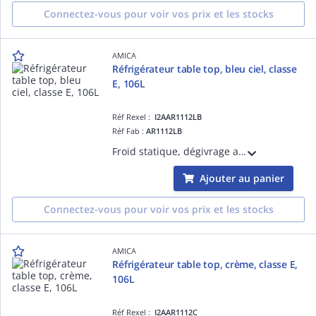
Connectez-vous pour voir vos prix et les stocks
AMICA
Réfrigérateur table top, bleu ciel, classe
E, 106L
Réf Rexel :
I2AAR1112LB
Réf Fab :
AR1112LB
Froid statique, dégivrage automatique, thermostat mécanique, congélateur 4X, froid statique, dégivrage manuel, porte non réversible, poignée externe métal, capacité réfrigérateur 93L, capacité congélateur 13L, 41 db
Ajouter au panier
Connectez-vous pour voir vos prix et les stocks
AMICA
Réfrigérateur table top, crème, classe E,
106L
Réf Rexel :
I2AAR1112C