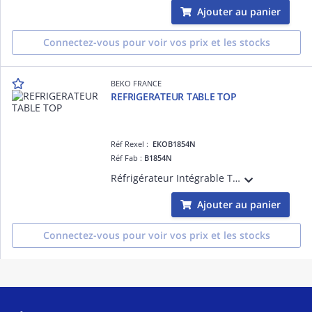
Ajouter au panier
Connectez-vous pour voir vos prix et les stocks
BEKO FRANCE
REFRIGERATEUR TABLE TOP
Réf Rexel :
EKOB1854N
Réf Fab :
B1854N
Réfrigérateur Intégrable Table top - congélateur en haut Statique Technologie de froid : MinFrost Volume total (litres) : 110 Volume net du réfrigérateur (litres) : 97 Volume net du congélateur (litres) : 13 Classe d'efficacité éner
Ajouter au panier
Connectez-vous pour voir vos prix et les stocks