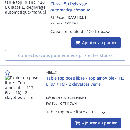
Classe E, dégivrage
automatique/manuel
Réf Rexel :
I2AAF1122/1
Réf Fab :
AF1122/1
Capacité totale de 120 L dont réfrigérateur 107L et freezer 4X 13L, éclairage LED, porte réversible, 40dB
Ajouter au panier
Connectez-vous pour voir vos prix et les stocks
AIRLUX
Table top pose libre - Top amovible - 113
L (97 + 16) - 2 clayettes verre
Réf Rexel :
ALXGRT110WH
Réf Fab :
GRT110WH
Table top pose libre - 113 L (97 + 16) - 39 dB - 2 clayettes verre - Congélateur 4XXXX - 2 kg/24 h - Autonomie 9 h - Classe E - N-ST - Blanc
Ajouter au panier