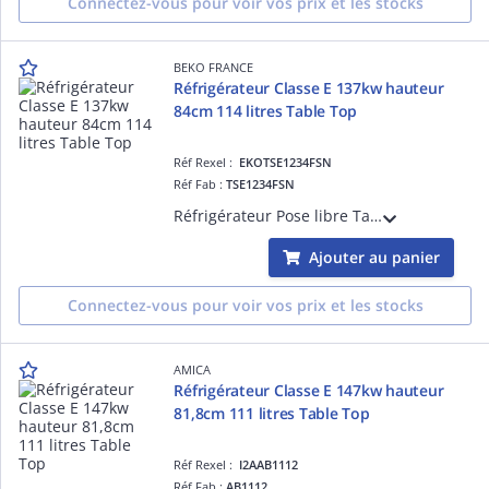
Connectez-vous pour voir vos prix et les stocks
BEKO FRANCE
Réfrigérateur Classe E 137kw hauteur
84cm 114 litres Table Top
Réf Rexel :
EKOTSE1234FSN
Réf Fab :
TSE1234FSN
Réfrigérateur Pose libre Table top - congélateur en haut Statique Technologie de froid : MinFrost Volume total (litres) : 114 Volume net du réfrigérateur (litres) : 101 Volume net du congélateur (litres) : 13 Classe d'efficacité éne
Ajouter au panier
Connectez-vous pour voir vos prix et les stocks
AMICA
Réfrigérateur Classe E 147kw hauteur
81,8cm 111 litres Table Top
Réf Rexel :
I2AAB1112
Réf Fab :
AB1112