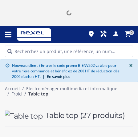
place
handyman
person
shopping_cart
0
G
×
Nouveau client ? Entrez le code promo BIENV202 valable pour
info
votre 1ère commande et bénéficiez de 20€ HT de réduction dès
200€ d'achat HT.
|
En savoir plus
Accueil
Electroménager multimédia et informatique
Froid
Table top
Table top
(27 produits)