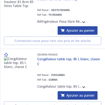
Réf Rexel :
EKOTS190340N
Réf Fab :
TS190340N
Réfrigérateur Pose libre Réfrigérateur > Pose libre > Table top - congélateur en haut Statique Technologie de froid : MinFrost Volume total (litres) : 85 Volume net du réfrigérateur (litres) : 73 Volume net du congélateur (litres) :
Ajouter au panier
Connectez-vous pour voir vos prix et les stocks
SEVERIN FRANCE
Congélateur table top, 85 l, blanc, classe
C
Réf Rexel :
EVEGS8865
Réf Fab :
GS8865
Congélateur table top, 85 l, classe énergétique C, 105 kWh/an, classe climatique N-ST, capacité de congélation : 4 kg en 24 heures, 38 dB(A) - classe C, butée de porte à droite réversible, 2 tiroirs et 1 compartiment à porte abattante
Ajouter au panier