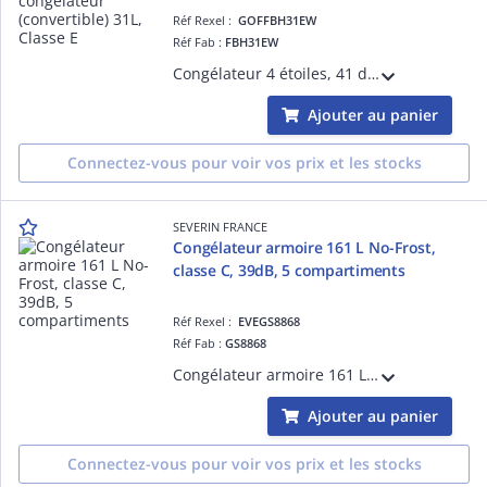
Réf Rexel :
GOFFBH31EW
Réf Fab :
FBH31EW
Congélateur 4 étoiles, 41 dB, poignée intégrée, porte réversible, la température de l'appareil peut être réglée au choix en utilisant le thermostat, plage de température : congélateur: -15 ' - 24 ', réfrigérateur : 0 ~ 10 '
Ajouter au panier
Connectez-vous pour voir vos prix et les stocks
SEVERIN FRANCE
Congélateur armoire 161 L No-Frost,
classe C, 39dB, 5 compartiments
Réf Rexel :
EVEGS8868
Réf Fab :
GS8868
Congélateur armoire 161 L, XXXX, classe C, 132 kWh/an, No-Frost, contrôle électronique, congélation rapide 12 kg/24h, autonomie 11 h, 5 compartiments, alarme porte, 39 dB, poignée inox, porte réversible, H 143 cm, design compact
Ajouter au panier
Connectez-vous pour voir vos prix et les stocks