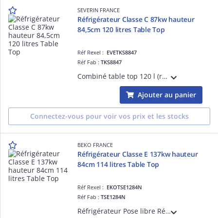
SEVERIN FRANCE
Réfrigérateur Classe C 87kw hauteur
84,5cm 120 litres Table Top
Réf Rexel :
EVETKS8847
Réf Fab :
TKS8847
Combiné table top 120 l (réfrig. 107 l, freezerXXXX:13 l), classe C, kWh/an 87 , classe climat. N-ST, 37 dB(A), pouvoir de congélation : 2 kg en 24heures, Veggibox, 1 clayette , 3 compartiments de porte, butée de porte à droite, réversible
Ajouter au panier
Connectez-vous pour voir vos prix et les stocks
BEKO FRANCE
Réfrigérateur Classe E 137kw hauteur
84cm 114 litres Table Top
Réf Rexel :
EKOTSE1284N
Réf Fab :
TSE1284N
Réfrigérateur Pose libre Réfrigérateur > Pose libre > Table top - congélateur en haut Statique Technologie de froid : MinFrost Volume total (litres) : 114 Volume net du réfrigérateur (litres) : 101 Volume net du congélateur (litres)