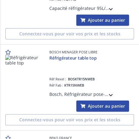
Capacité réfrigérateur 95L/ freezer 4X 16L, dégivrage auto/ manuel, pantographe, froid statique, porte réversible, 2 pieds réglables, pouvoir de congélation: 2,6KG/24H, autonomie en cas de coupoure de courant 11h, niveau sonore 40db
Ajouter au panier
Connectez-vous pour voir vos prix et les stocks
BOSCH MENAGER POSE LIBRE
Réfrigérateur table top
Réf Rexel :
BOSKTR15NWEB
Réf Fab :
KTR15NWEB
Bosch, Réfrigérateur pose-libre, SER2, Classe énergie E, 39 dB, Consommation électrique : 91 kWh/a, Volume total : 134 l, vol réfrigrérateur : 134 l, blanc, poignée intégrée, Dimensions (HxLxP) : 85,00 cm x 56,00 cm x 58,00 cm
Ajouter au panier
Connectez-vous pour voir vos prix et les stocks
BEKO FRANCE