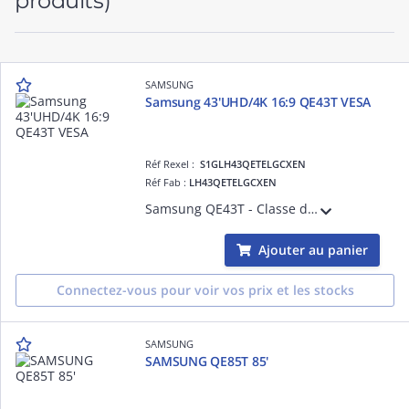
produits)
SAMSUNG
Samsung 43'UHD/4K 16:9 QE43T VESA
Réf Rexel :
S1GLH43QETELGCXEN
Réf Fab :
LH43QETELGCXEN
Samsung QE43T - Classe de diagonale 43' QET Series écran LCD rétro-éclairé par LED - signalisation numérique - 4K UHD (2160p) 3840 x 2160
Ajouter au panier
Connectez-vous pour voir vos prix et les stocks
SAMSUNG
SAMSUNG QE85T 85'