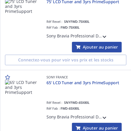
75' LCD Tuner and 3yrs PrimeSupport
Réf Rexel :
SNYFWD-75X80L
Réf Fab :
FWD-75X80L
Sony Bravia Professional Displays FWD-75X80L - Classe de diagonale 75' (74.5' visualisable) - X80L Series écran LCD rétro-éclairé par LED - avec tuner TV - signalisation numérique - Smart TV - Google TV - 4K UHD (2160p) 3840 x 2160 - HDR -
Ajouter au panier
Connectez-vous pour voir vos prix et les stocks
SONY FRANCE
65' LCD Tuner and 3yrs PrimeSupport
Réf Rexel :
SNYFWD-65X80L
Réf Fab :
FWD-65X80L
Sony Bravia Professional Displays FWD-65X80L - Classe de diagonale 65' (64.5' visualisable) - X80L Series écran LCD rétro-éclairé par LED - avec tuner TV - signalisation numérique - Smart TV - Google TV - 4K UHD (2160p) 3840 x 2160 - HDR -
Ajouter au panier