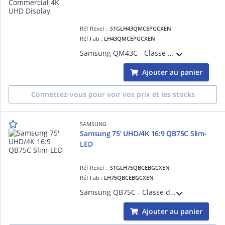
Réf Rexel :
S1GLH43QMCEPGCXEN
Réf Fab :
LH43QMCEPGCXEN
Samsung QM43C - Classe de diagonale 43' QMC Series écran LCD rétro-éclairé par LED - Crystal UHD - signalisation numérique - Tizen OS - 4K UHD (2160p) 3840 x 2160
Ajouter au panier
Connectez-vous pour voir vos prix et les stocks
SAMSUNG
Samsung 75' UHD/4K 16:9 QB75C Slim-
LED
Réf Rexel :
S1GLH75QBCEBGCXEN
Réf Fab :
LH75QBCEBGCXEN
Samsung QB75C - Classe de diagonale 75' QBC Series écran LCD rétro-éclairé par LED - signalisation numérique - Tizen OS - 4K UHD (2160p) 3840 x 2160
Ajouter au panier