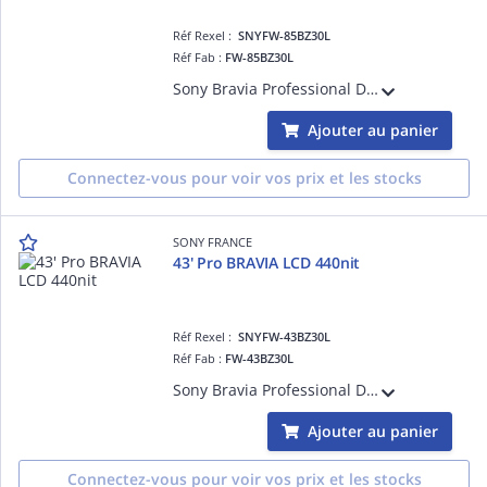
Réf Rexel :
SNYFW-85BZ30L
Réf Fab :
FW-85BZ30L
Sony Bravia Professional Displays FW-85BZ30L - Classe de diagonale 85' BZ30L Series écran LCD rétro-éclairé par LED - signalisation numérique - Android TV - 4K UHD (2160p) 3840 x 2160 - HDR - Direct LED
Ajouter au panier
Connectez-vous pour voir vos prix et les stocks
SONY FRANCE
43' Pro BRAVIA LCD 440nit
Réf Rexel :
SNYFW-43BZ30L
Réf Fab :
FW-43BZ30L
Sony Bravia Professional Displays FW-43BZ30L - Classe de diagonale 43' BZ30L Series écran LCD rétro-éclairé par LED - signalisation numérique - Android TV - 4K UHD (2160p) 3840 x 2160 - HDR - Direct LED
Ajouter au panier
Connectez-vous pour voir vos prix et les stocks