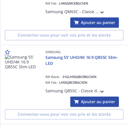
Réf Fab :
LH65QMCEBGCXEN
Samsung QM65C - Classe de diagonale 65' QMC Series écran LCD rétro-éclairé par LED - Crystal UHD - signalisation numérique - Tizen OS - 4K UHD (2160p) 3840 x 2160 - DEL de façade - noir
Ajouter au panier
Connectez-vous pour voir vos prix et les stocks
SAMSUNG
Samsung 55' UHD/4K 16:9 QB55C Slim-
LED
Réf Rexel :
S1GLH55QBCEBGCXEN
Réf Fab :
LH55QBCEBGCXEN
Samsung QB55C - Classe de diagonale 55' QBC Series écran LCD rétro-éclairé par LED - Crystal UHD - signalisation numérique - Smart TV - Tizen OS - 4K UHD (2160p) 3840 x 2160
Ajouter au panier
Connectez-vous pour voir vos prix et les stocks