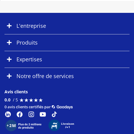
L'entreprise
Produits
Expertises
Notre offre de services
Avis clients
★
★
★
★
★
★
★
★
★
★
0.0
/ 5
0 avis clients certifiés par