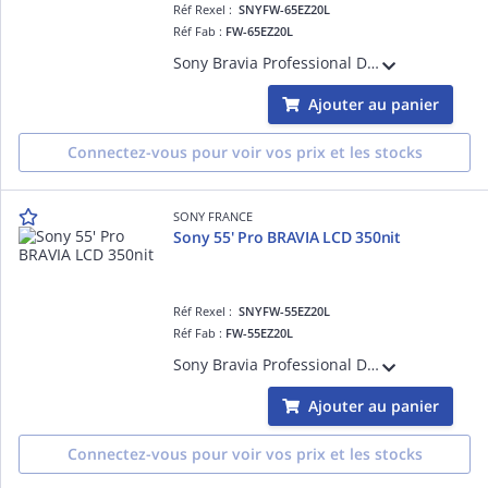
Réf Rexel :
SNYFW-65EZ20L
Réf Fab :
FW-65EZ20L
Sony Bravia Professional Displays FW-65EZ20L - Classe de diagonale 65' EZ20L Series écran LCD rétro-éclairé par LED - signalisation numérique - Android TV - 4K UHD (2160p) 3840 x 2160 - HDR - Direct LED - noir hairline
Ajouter au panier
Connectez-vous pour voir vos prix et les stocks
SONY FRANCE
Sony 55' Pro BRAVIA LCD 350nit
Réf Rexel :
SNYFW-55EZ20L
Réf Fab :
FW-55EZ20L
Sony Bravia Professional Displays FW-55EZ20L - Classe de diagonale 55' EZ20L Series écran LCD rétro-éclairé par LED - signalisation numérique - Android TV - 4K UHD (2160p) 3840 x 2160 - HDR - Direct LED - noir de jais
Ajouter au panier
Connectez-vous pour voir vos prix et les stocks