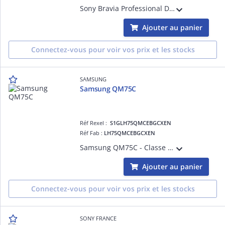
Sony Bravia Professional Displays FW-50BZ30L - Classe de diagonale 50' BZ30L Series écran LCD rétro-éclairé par LED - signalisation numérique - Android TV - 4K UHD (2160p) 3840 x 2160 - HDR - Direct LED
Ajouter au panier
Connectez-vous pour voir vos prix et les stocks
SAMSUNG
Samsung QM75C
Réf Rexel :
S1GLH75QMCEBGCXEN
Réf Fab :
LH75QMCEBGCXEN
Samsung QM75C - Classe de diagonale 75' QMC Series écran LCD rétro-éclairé par LED - Crystal UHD - signalisation numérique - Tizen OS - 4K UHD (2160p) 3840 x 2160 - DEL de façade - noir
Ajouter au panier
Connectez-vous pour voir vos prix et les stocks
SONY FRANCE