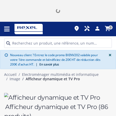
place
handyman
person
shopping_cart
0
G
×
Nouveau client ? Entrez le code promo BIENV202 valable pour
info
votre 1ère commande et bénéficiez de 20€ HT de réduction dès
200€ d'achat HT.
|
En savoir plus
Accueil
Electroménager multimédia et informatique
Image
Afficheur dynamique et TV Pro
Afficheur dynamique et TV Pro
(86