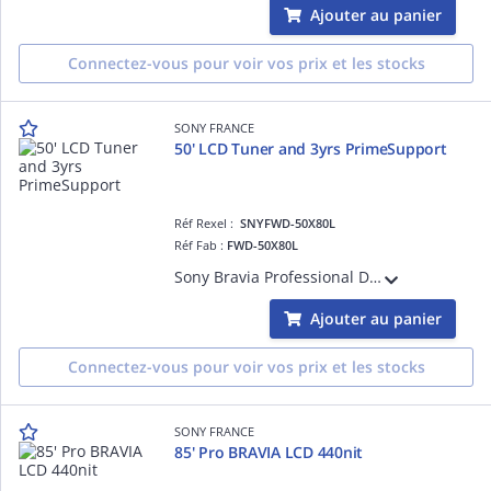
Ajouter au panier
Connectez-vous pour voir vos prix et les stocks
SONY FRANCE
50' LCD Tuner and 3yrs PrimeSupport
Réf Rexel :
SNYFWD-50X80L
Réf Fab :
FWD-50X80L
Sony Bravia Professional Displays FWD-50X80L - Classe de diagonale 50' (49.5' visualisable) - X80L Series écran LCD rétro-éclairé par LED - avec tuner TV - signalisation numérique - Smart TV - Google TV - 4K UHD (2160p) 3840 x 2160 - HDR -
Ajouter au panier
Connectez-vous pour voir vos prix et les stocks
SONY FRANCE
85' Pro BRAVIA LCD 440nit