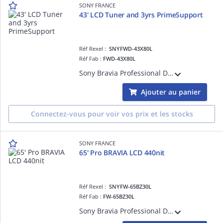
SONY FRANCE
43' LCD Tuner and 3yrs PrimeSupport
Réf Rexel :
SNYFWD-43X80L
Réf Fab :
FWD-43X80L
Sony Bravia Professional Displays FWD-43X80L - Classe de diagonale 43' (42.5' visualisable) - X80L Series écran LCD rétro-éclairé par LED - avec tuner TV - signalisation numérique - Smart TV - Google TV - 4K UHD (2160p) 3840 x 2160 - HDR -
Ajouter au panier
Connectez-vous pour voir vos prix et les stocks
SONY FRANCE
65' Pro BRAVIA LCD 440nit
Réf Rexel :
SNYFW-65BZ30L
Réf Fab :
FW-65BZ30L
Sony Bravia Professional Displays FW-65BZ30L - Classe de diagonale 65' BZ30L Series écran LCD rétro-éclairé par LED - signalisation numérique - Android TV - 4K UHD (2160p) 3840 x 2160 - HDR - Direct LED