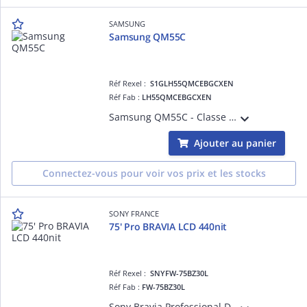
SAMSUNG
Samsung QM55C
Réf Rexel :
S1GLH55QMCEBGCXEN
Réf Fab :
LH55QMCEBGCXEN
Samsung QM55C - Classe de diagonale 55' (54.6' visualisable) - QMC Series écran LCD rétro-éclairé par LED - Crystal UHD - signalisation numérique - Tizen OS - 4K UHD (2160p) 3840 x 2160 - DEL de façade - noir
Ajouter au panier
Connectez-vous pour voir vos prix et les stocks
SONY FRANCE
75' Pro BRAVIA LCD 440nit
Réf Rexel :
SNYFW-75BZ30L
Réf Fab :
FW-75BZ30L
Sony Bravia Professional Displays FW-75BZ30L - Classe de diagonale 75' BZ30L Series écran LCD rétro-éclairé par LED - signalisation numérique - Android TV - 4K UHD (2160p) 3840 x 2160 - HDR - Direct LED