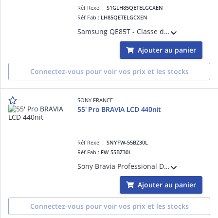
Réf Rexel :
S1GLH85QETELGCXEN
Réf Fab :
LH85QETELGCXEN
Samsung QE85T - Classe de diagonale 85' QET Series écran LCD rétro-éclairé par LED - signalisation numérique - Tizen OS - 4K UHD (2160p) 3840 x 2160
Ajouter au panier
Connectez-vous pour voir vos prix et les stocks
SONY FRANCE
55' Pro BRAVIA LCD 440nit
Réf Rexel :
SNYFW-55BZ30L
Réf Fab :
FW-55BZ30L
Sony Bravia Professional Displays FW-55BZ30L - Classe de diagonale 55' BZ30L Series écran LCD rétro-éclairé par LED - signalisation numérique - Android TV - 4K UHD (2160p) 3840 x 2160 - HDR - Direct LED
Ajouter au panier
Connectez-vous pour voir vos prix et les stocks