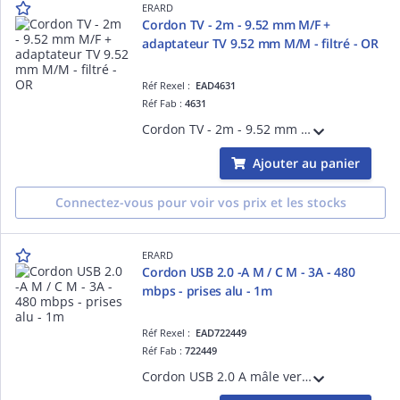
ERARD
Cordon TV - 2m - 9.52 mm M/F +
adaptateur TV 9.52 mm M/M - filtré - OR
Réf Rexel :
EAD4631
Réf Fab :
4631
Cordon TV - 2m - 9.52 mm mâle / femelle + adaptateur TV 9.52 mm mâle / mâle fourni - 2 filtres antiparasites - Impédance : 75 Ohms - blindage renforcé - Connecteurs plaqués OR.
Ajouter au panier
Connectez-vous pour voir vos prix et les stocks
ERARD
Cordon USB 2.0 -A M / C M - 3A - 480
mbps - prises alu - 1m
Réf Rexel :
EAD722449
Réf Fab :
722449
Cordon USB 2.0 A mâle vers USB-C mâle de 1 m, 3A, 480 Mbps. Connecteurs aluminium pour une meilleure durabilité et une utilisation quotidienne fiable.