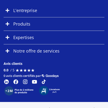
L'entreprise
Produits
Expertises
Notre offre de services
Avis clients
★
★
★
★
★
★
★
★
★
★
0.0
/ 5
0 avis clients certifiés par