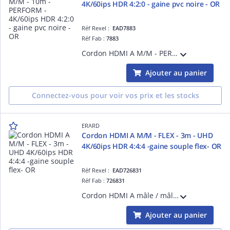
4K/60ips HDR 4:2:0 - gaine pvc noire - OR
Réf Rexel :
EAD7883
Réf Fab :
7883
Cordon HDMI A M/M - PERFORM - 4K/60ips HDR 4:2:0 - 10.2 Gbps - la garantie des meilleures performances sans compromis sur la qualité de fabrication - gaine pvc noire - high speed with ethernet - blindage renforcé - OR - 10m
Ajouter au panier
Connectez-vous pour voir vos prix et les stocks
ERARD
Cordon HDMI A M/M - FLEX - 3m - UHD
4K/60ips HDR 4:4:4 -gaine souple flex- OR
Réf Rexel :
EAD726831
Réf Fab :
726831
Cordon HDMI A mâle / mâle - FLEX - 3m - UHD 4K/60ips HDR 4:4:4 - 18 gbps - gaine souple ultra flexible - une facilité d'installation et d'usage incomparables grâce à sa gaine ultra flexible - blindage renforcé - OR
Ajouter au panier