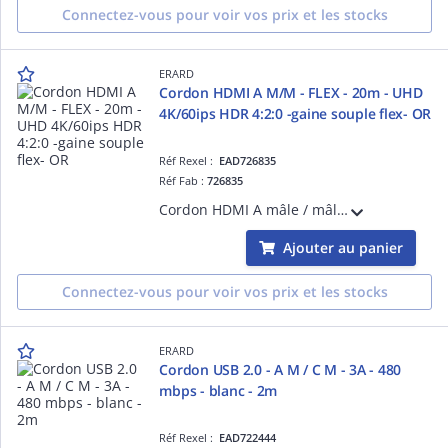
Connectez-vous pour voir vos prix et les stocks
ERARD
Cordon HDMI A M/M - FLEX - 20m - UHD
4K/60ips HDR 4:2:0 -gaine souple flex- OR
Réf Rexel :
EAD726835
Réf Fab :
726835
Cordon HDMI A mâle / mâle - FLEX - 20m - UHD 4K/60ips HDR 4:2:0- 10.2 gbps - gaine souple ultra flexible - une facilité d'installation et d'usage incomparables grâce à sa gaine ultra flexible - blindage renforcé - OR
Ajouter au panier
Connectez-vous pour voir vos prix et les stocks
ERARD
Cordon USB 2.0 - A M / C M - 3A - 480
mbps - blanc - 2m
Réf Rexel :
EAD722444