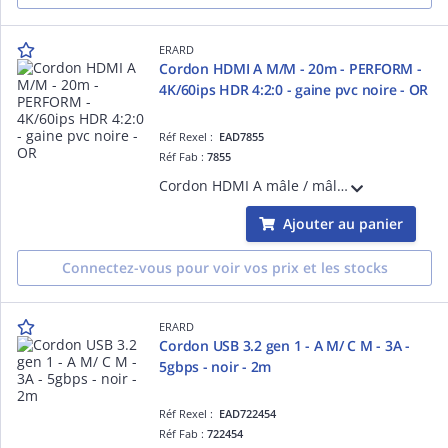
ERARD
Cordon HDMI A M/M - 20m - PERFORM -
4K/60ips HDR 4:2:0 - gaine pvc noire - OR
Réf Rexel :
EAD7855
Réf Fab :
7855
Cordon HDMI A mâle / mâle - 20m - PERFORM - 4K/60ips HDR 4:2:0 - 10.2 Gbps - la garantie des meilleures performances sans compromis sur la qualité de fabrication - gaine pvc noire - high speed with ethernet - blindage renforcé - OR
Ajouter au panier
Connectez-vous pour voir vos prix et les stocks
ERARD
Cordon USB 3.2 gen 1 - A M/ C M - 3A -
5gbps - noir - 2m
Réf Rexel :
EAD722454
Réf Fab :
722454