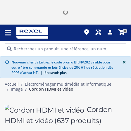
place
handyman
person
shopping_cart
0
G
×
Nouveau client ? Entrez le code promo BIENV202 valable pour
info
votre 1ère commande et bénéficiez de 20€ HT de réduction dès
200€ d'achat HT.
|
En savoir plus
Accueil
Electroménager multimédia et informatique
Image
Cordon HDMI et vidéo
Cordon
HDMI et vidéo
(637 produits)