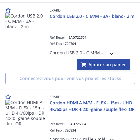
ERARD
Cordon USB 2.0 - C M/M - 3A - blanc - 2 m
Réf Rexel :
EAD722704
Réf Fab :
722704
Cordon USB 2.0 - C M/M - 3A - blanc - 2 m - Fonction PD 60W - Compatible tous chargeurs de 18 à 60 W
Ajouter au panier
Connectez-vous pour voir vos prix et les stocks
ERARD
Cordon HDMI A M/M - FLEX - 15m - UHD
4K/60ips HDR 4:2:0 -gaine souple flex- OR
Réf Rexel :
EAD726834
Réf Fab :
726834
Cordon HDMI A mâle / mâle - FLEX - 15m - UHD 4K/60ips HDR 4:2:0- 10.2 gbps - gaine souple ultra flexible - une facilité d'installation et d'usage incomparables grâce à sa gaine ultra flexible - blindage renforcé - OR