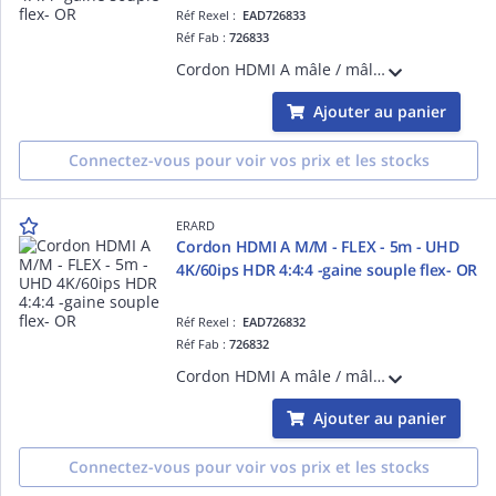
Réf Rexel :
EAD726833
Réf Fab :
726833
Cordon HDMI A mâle / mâle - FLEX - 10m - UHD 4K/60ips HDR 4:4:4 - 18 gbps - gaine souple ultra flexible - une facilité d'installation et d'usage incomparables grâce à sa gaine ultra flexible - blindage renforcé - OR
Ajouter au panier
Connectez-vous pour voir vos prix et les stocks
ERARD
Cordon HDMI A M/M - FLEX - 5m - UHD
4K/60ips HDR 4:4:4 -gaine souple flex- OR
Réf Rexel :
EAD726832
Réf Fab :
726832
Cordon HDMI A mâle / mâle - FLEX - 5m - UHD 4K/60ips HDR 4:4:4 - 18 gbps - gaine souple ultra flexible - une facilité d'installation et d'usage incomparables grâce à sa gaine ultra flexible - blindage renforcé - OR
Ajouter au panier
Connectez-vous pour voir vos prix et les stocks