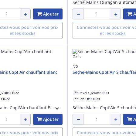
Ajouter
A
tez-vous pour voir vos prix
Connectez-vous pour voir vo
et les stocks
et les stocks
JVD
ins Copt'Air chauffant Blanc
Sèche-Mains Copt'Air S chauffan
:
JVD8111622
Réf Rexel :
JVD8111623
111622
Réf Fab :
8111623
Sèche-Mains Copt'Air chauffant Blanc à air pulsé avec effet cyclonique. Anti-vandalisme avec son capot en aluminium. Garantie 3 ans
Ajouter
A
tez-vous pour voir vos prix
Connectez-vous pour voir vo