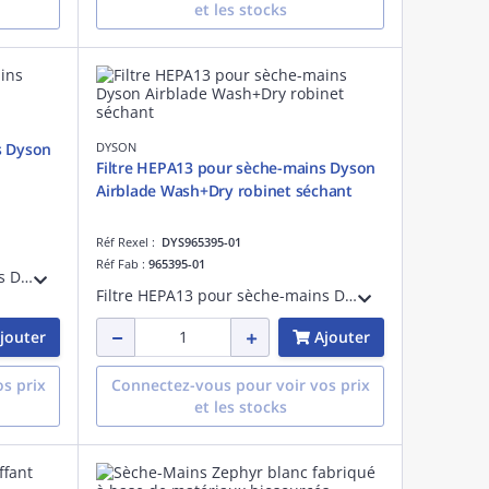
et les stocks
s Dyson
DYSON
Filtre HEPA13 pour sèche-mains Dyson
Airblade Wash+Dry robinet séchant
Réf Rexel :
DYS965395-01
Réf Fab :
965395-01
Filtre HEPA13 pour sèche-mains Dyson Airblade Db avec clé- testé conformément à la norme EN-1822
Filtre HEPA13 pour sèche-mains Dyson Airblade Wash+Dry robinet séchant - testé conformément à la norme EN-1822
jouter
Ajouter
s prix
Connectez-vous pour voir vos prix
et les stocks