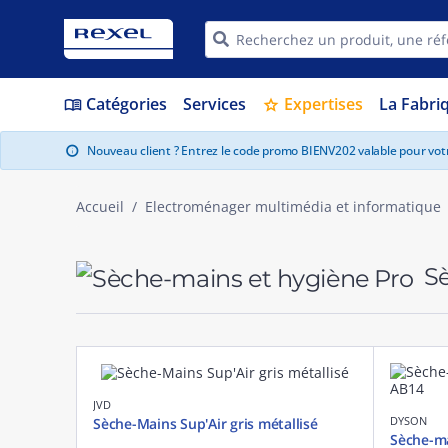
Catégories
Services
Expertises
La Fabri
menu_book
star
Nouveau client ? Entrez le code promo BIENV202 valable pour vo
info
Accueil
Electroménager multimédia et informatique
Sè
JVD
DYSON
Sèche-Mains Sup'Air gris métallisé
Sèche-ma