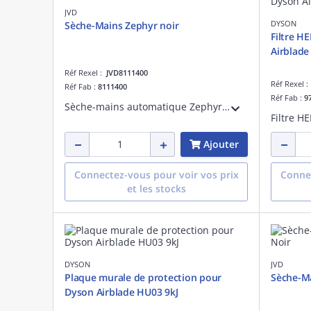
JVD
DYSON
Sèche-Mains Zephyr noir
Filtre H
Airblade
Réf Rexel :
JVD8111400
Réf Rexel 
Réf Fab :
8111400
Réf Fab :
9
Sèche-mains automatique Zephyr Noir mat à air chaud, conçu pour offrir une solution pratique et durable aux sanitaires à fréquentation modérée. Très résistant, il est anti-vandalisme (IK10) et est fabriqué à partir de plastique recyclé à 48
Ajouter
Connectez-vous pour voir vos prix
Connec
et les stocks
DYSON
JVD
Plaque murale de protection pour
Sèche-Ma
Dyson Airblade HU03 9kJ