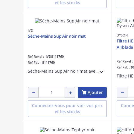
et les stocks
JVD
DYSON
Sèche-Mains Sup'Air noir mat
Filtre H
Airblade
Réf Rexel :
JVD8111760
Réf Rexel 
Réf Fab :
8111760
Réf Fab :
9
Sèche-Mains Sup'Air noir mat avec un séchage ultra rapide et une faible consommation électrique. Adapté à une fréquentation forte.
Ajouter
Connectez-vous pour voir vos prix
Connec
et les stocks