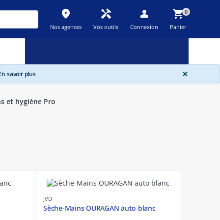
place
handyman
person
shopping_cart
0
Nos agences
Vos outils
Connexion
Panier
Nouveau
Promos
Destockage
feedback
local_offer
new_releases
GLOBA
×
n savoir plus
s et hygiène Pro
)
JVD
Sèche-Mains OURAGAN auto blanc