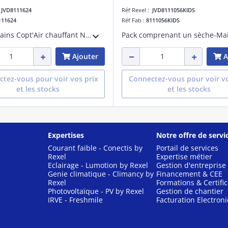
:
JVD8111624
Réf Rexel :
JVD8111056KIDS
111624
Réf Fab :
8111056KIDS
Sèche-Mains Copt'Air chauffant Noir à air pulsé avec effet cyclonique. Anti-vandalisme avec son capot en aluminium. Garantie 3 ans
Ajouter
A
tez-vous pour voir vos prix
Connectez-vous pour voir vo
et les stocks
et les stocks
Expertises
Notre offre de servi
Courant faible - Conectis by
Portail de services
Rexel
Expertise métier
Eclairage - Lumotion by Rexel
Gestion d'entreprise
Genie climatique - Climancy by
Financement & CEE
Rexel
Formations & Certific
Photovoltaïque - PV by Rexel
Gestion de chantier
IRVE - Freshmile
Facturation Electron