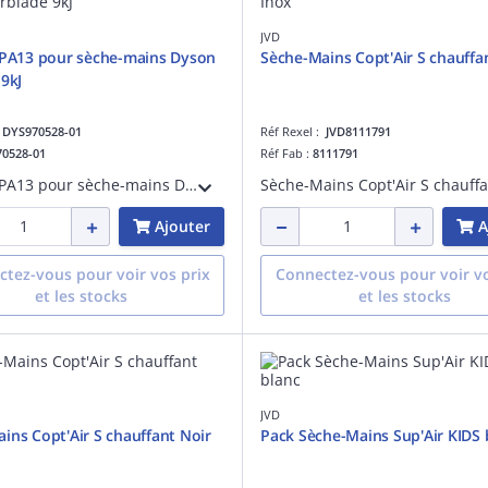
JVD
EPA13 pour sèche-mains Dyson
Sèche-Mains Copt'Air S chauffa
 9kJ
:
DYS970528-01
Réf Rexel :
JVD8111791
70528-01
Réf Fab :
8111791
Filtre HEPA13 pour sèche-mains Dyson Airblade 9kJ - testé conformément à la norme EN-1822
Ajouter
A
tez-vous pour voir vos prix
Connectez-vous pour voir vo
et les stocks
et les stocks
JVD
ins Copt'Air S chauffant Noir
Pack Sèche-Mains Sup'Air KIDS 