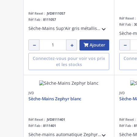
Réf Rexel :
JVD8111057
Réf Rexel 
Réf Fab :
8111057
Réf Fab :
3
Sèche-Mains Sup'Air gris métallisé avec un séchage ultra rapide et une faible consommation électrique. Adapté à une fréquentations forte.
Ajouter
Connectez-vous pour voir vos prix
Connec
et les stocks
JVD
JVD
Sèche-Mains Zephyr blanc
Sèche-Ma
Réf Rexel :
JVD8111401
Réf Rexel 
Réf Fab :
8111401
Réf Fab :
8
Sèche-mains automatique Zephyr blanc à air chaud, conçu pour offrir une solution pratique et durable aux sanitaires à fréquentation modérée. Très résistant, il est anti-vandalisme (IK10) et est fabriqué à partir de plastique recyclé à 48%.