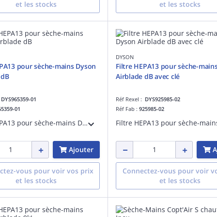
et les stocks
et les stocks
DYSON
EPA13 pour sèche-mains Dyson
Filtre HEPA13 pour sèche-main
 dB
Airblade dB avec clé
:
DYS965359-01
Réf Rexel :
DYS925985-02
65359-01
Réf Fab :
925985-02
Filtre HEPA13 pour sèche-mains Dyson Airblade dB- testé conformément à la norme EN-1822
Ajouter
A
tez-vous pour voir vos prix
Connectez-vous pour voir vo
et les stocks
et les stocks