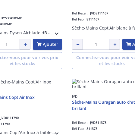
Réf Rexel :
JVD8111167
:
DYS304989-01
Réf Fab :
8111167
04989-01
Sèche-mains Dyson Airblade dB - AB14 Séchez vos mains rapidement avec de l'air filtré par HEPA. Désormais 30 % plus économe en énergie.
Ajouter
A
tez-vous pour voir vos prix
Connectez-vous pour voir vo
et les stocks
et les stocks
JVD
ins Copt'Air Inox
Sèche-Mains Ouragan auto ch
brillant
:
JVD8111790
Réf Rexel :
JVD811378
111790
Réf Fab :
811378
Sèche-Mains Copt'Air Inox à faible consommation électrique et anti-vandalisme (capot en Inox). Séchage ultra rapide avec sa buse tournante. Adapté à une fréquentation forte.