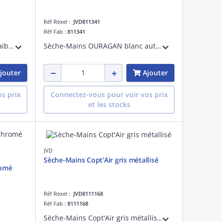
Réf Rexel :
JVD811341
Réf Fab :
811341
Sèche-Mains Copt'Air blanc à faible consommation électrique et anti-vandalisme (capot en aluminium). Séchage ultra rapide avec sa buse tournante. Adapté à une fréquentation forte.
Sèche-Mains OURAGAN blanc automatique à air chaud doté d'une buse orientable sur 360° et d'un capot en acier anti-vandalisme.
jouter
Ajouter
s prix
Connectez-vous pour voir vos prix
et les stocks
JVD
Sèche-Mains Copt'Air gris métallisé
romé
Réf Rexel :
JVD8111168
Réf Fab :
8111168
Sèche-Mains Copt'Air gris métallisé à faible consommation électrique et anti-vandalisme (capot en aluminium). Séchage ultra rapide avec sa buse tournante. Adapté à une fréquentation forte.