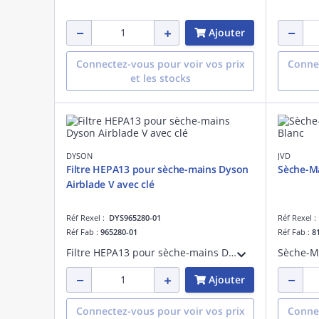
Ajouter
Connectez-vous pour voir vos prix
Connec
et les stocks
DYSON
JVD
Filtre HEPA13 pour sèche-mains Dyson
Sèche-Ma
Airblade V avec clé
Réf Rexel :
DYS965280-01
Réf Rexel 
Réf Fab :
965280-01
Réf Fab :
8
Filtre HEPA13 pour sèche-mains Dyson Airblade V avec clé - testé conformément à la norme EN-1822
Ajouter
Connectez-vous pour voir vos prix
Connec