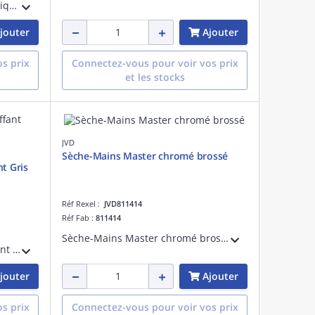
Sèche-Mains Ouragan automatique chromé brillant à air chaud doté d'une buse orientable sur 360° et d'un capot en acier anti-vandalisme..
jouter
Ajouter
s prix
Connectez-vous pour voir vos prix
et les stocks
JVD
Sèche-Mains Master chromé brossé
t Gris
Réf Rexel :
JVD811414
Réf Fab :
811414
Sèche-Mains Master chromé brossé automatique à air chaud adapté à des fortes fréquentations (moteur à induction), silencieux (70 dB) et anti-vandalisme (capot en aluminium). Garantie 3 ans.
Sèche-Mains Copt'Air S chauffant Gris à air pulsé avec effet cyclonique. Anti-vandalisme avec son capot en aluminium. Garantie 3 ans
jouter
Ajouter
s prix
Connectez-vous pour voir vos prix