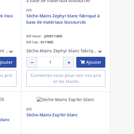
JVD
nt Inox
Sèche-Mains Zephyr blanc fabriqué à
base de matériaux biosourcés
Réf Rexel :
JVD8111805
Réf Fab :
8111805
Sèche-Mains Copt'Air S chauffant Inox à air pulsé avec effet cyclonique. Anti-vandalisme avec son capot en Inox. Garantie 3 ans
Sèche-Mains Zephyr blanc fabriqué à base de matériaux biosourcés (coquille saint jaques). Fonctionnement automatique à air chaud, anti-vandalisme (IK10) avec logo personnalisable. Garantie 3 ans
jouter
Ajouter
s prix
Connectez-vous pour voir vos prix
et les stocks
JVD
Sèche-Mains Exp'Air blanc
blanc