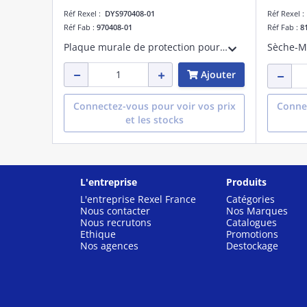
Réf Rexel :
DYS970408-01
Réf Rexel 
Réf Fab :
970408-01
Réf Fab :
8
Plaque murale de protection pour Dyson Airblade HU03 9kJ - protège des projections d'eau
DESTOCKAGE*
Ajouter
Connectez-vous pour voir vos prix
Connec
et les stocks
L'entreprise
Produits
L'entreprise Rexel France
Catégories
Nous contacter
Nos Marques
Nous recrutons
Catalogues
Ethique
Promotions
Nos agences
Destockage