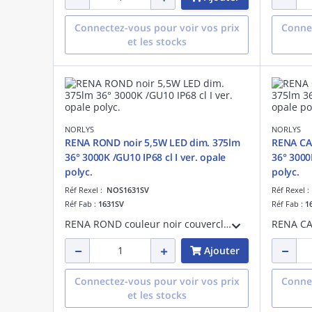
Connectez-vous pour voir vos prix
Connec
et les stocks
NORLYS
NORLYS
RENA ROND noir 5,5W LED dim. 375lm
RENA CA
36° 3000K /GU10 IP68 cl I ver. opale
36° 3000K
polyc.
polyc.
Réf Rexel :
NOS1631SV
Réf Rexel 
Réf Fab :
1631SV
Réf Fab :
1
RENA ROND couleur noir couvercle 5,5W LED dimmable 375lm 36° 3000K /GU10 IP68 classe I verrerie opale polycarbonate - pré-cablé 3m
Ajouter
Connectez-vous pour voir vos prix
Connec
et les stocks