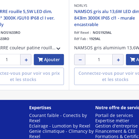
NORLYS
RE rouille 5,5W LED dim.
NAMSOS gris alu 13,6W LED dim
° 3000K /GU10 IP68 cl I ver.
843lm 3000K IP65 cl1 - murale
ly
encastrable
:
NOS1633RO
Réf Rexel :
NOS1929AL
633RO
Réf Fab :
1929AL
RENA CARRE couleur patine rouille couvercle 5,5W LED dimmable 375lm 36° 3000K /GU10 IP68 classe I verrerie opale polycarbonate - pré-cablé 3m
Ajouter
A
tez-vous pour voir vos prix
Connectez-vous pour voir vo
et les stocks
et les stocks
Expertises
Notre offre de servi
Courant faible - Conectis by
Portail de services
Rexel
Expertise métier
Eclairage - Lumotion by Rexel
Gestion d'entreprise
Genie climatique - Climancy by
Financement & CEE
Rexel
Formations & Certific