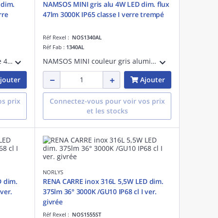
 dim.
NAMSOS MINI gris alu 4W LED dim. flux
rre
47lm 3000K IP65 classe I verre trempé
Réf Rexel :
NOS1340AL
Réf Fab :
1340AL
NAMSOS MINI couleur graphite 4W LED dimmable flux utile 47lm 3000K IP65 classe I verre trempé - applique murale encastrable
NAMSOS MINI couleur gris aluminium 4W LED dimmable flux utile 47lm 3000K IP65 classe I verre trempé - applique murale encastrable
jouter
Ajouter
s prix
Connectez-vous pour voir vos prix
et les stocks
NORLYS
 dim.
RENA CARRE inox 316L 5,5W LED dim.
ver.
375lm 36° 3000K /GU10 IP68 cl I ver.
givrée
Réf Rexel :
NOS1555ST