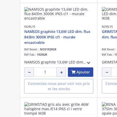
NORLYS
NORLYS
NAMSOS graphite 13,6W LED dim. flux
GRIMSTAD
843lm 3000K IP65 cl1 - murale
dim. flux
encastrable
Réf Rexel :
NOS1929GR
Réf Rexel 
Réf Fab :
1929GR
Réf Fab :
1
NAMSOS graphite 13,6W LED dimmable flux utile 843lm 3000K IP65 classe I verrerie givrée - applique murale encastrable
Ajouter
Connectez-vous pour voir vos prix
Connec
et les stocks