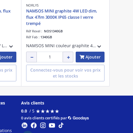
NORLYS
. flux
NAMSOS MINI graphite 4W LED dim.
flux 47lm 3000K IP65 classe I verre
trempé
Réf Rexel :
NOS1340GB
Réf Fab :
1340GB
NAMSOS gris aluminium 13,6W LED dimmable flux utile 843lm 3000K IP65 classe I verrerie givrée - applique murale encastrable
NAMSOS MINI couleur graphite 4W LED dimmable flux utile 47lm 3000K IP65 classe I verre trempé - applique murale encastrable
jouter
Ajouter
s prix
Connectez-vous pour voir vos prix
et les stocks
ces
Avis clients
★
★
★
★
★
★
★
★
★
★
0.0
/ 5
0 avis clients certifiés par
ations