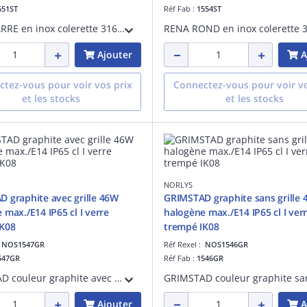
551ST
Réf Fab :
1554ST
RENA CARRE en inox colerette 316L 5,5W LED dimmable 375lm 36° 3000K /GU10 IP68 classe I verrerie claire en verre trempé - pré-cablé 3m
Ajouter
A
tez-vous pour voir vos prix
Connectez-vous pour voir vo
et les stocks
et les stocks
NORLYS
 graphite avec grille 46W
GRIMSTAD graphite sans grille
 max./E14 IP65 cl I verre
halogène max./E14 IP65 cl I ver
IK08
trempé IK08
:
NOS1547GR
Réf Rexel :
NOS1546GR
547GR
Réf Fab :
1546GR
GRIMSTAD couleur graphite avec grille 46W halogène max./E14 IP65 classe I verre trempé IK08 - applique murale encastrable livrée avec boîte d'encastrement
Ajouter
A