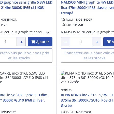
 graphite sans grille 5,3W LED
NAMSOS MINI graphite 4W LED
 214lm 3000K IP65 cl I IK08
flux 47lm 3000K IP65 classe I ve
trempé
:
NOS1544GR
Réf Rexel :
NOS1340GR
544GR
Réf Fab :
1340GR
GRIMSTAD couleur graphite sans grille 5,3W LED dimmable flux utile 214lm 3000K IP65 classe I verre trempé IK08 - applique murale encastrable livrée avec boîte d'encastrement
Ajouter
A
tez-vous pour voir vos prix
Connectez-vous pour voir vo
et les stocks
et les stocks
NORLYS
RRE inox 316L 5,5W LED dim.
RENA ROND inox 316L 5,5W LED
° 3000K /GU10 IP68 cl I ver.
375lm 36° 3000K /GU10 IP68 cl I 
Givrée
:
NOS1551ST
Réf Rexel :
NOS1554ST