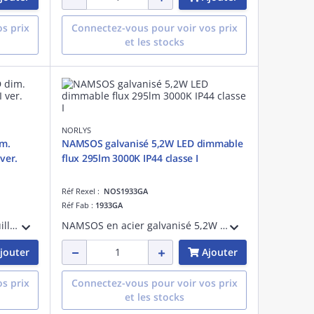
s prix
Connectez-vous pour voir vos prix
et les stocks
NORLYS
m.
NAMSOS galvanisé 5,2W LED dimmable
ver.
flux 295lm 3000K IP44 classe I
Réf Rexel :
NOS1933GA
Réf Fab :
1933GA
RENA ROND couleur patine rouille couvercle 5,5W LED dimmable 375lm 36° 3000K /GU10 IP68 classe I verrerie opale polycarbonate - pré-cablé 3m
NAMSOS en acier galvanisé 5,2W LED dimmable flux utile 295lm 3000K IP44 classe I
jouter
Ajouter
s prix
Connectez-vous pour voir vos prix
et les stocks