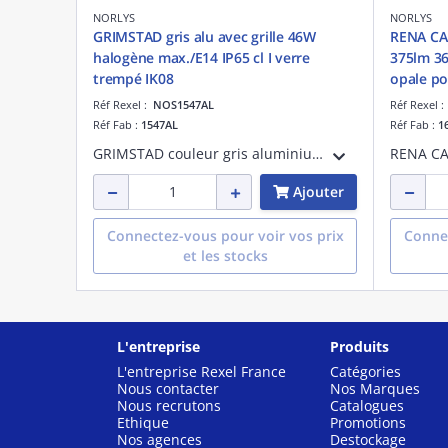
NORLYS
NORLYS
GRIMSTAD gris alu avec grille 46W
RENA CAR
halogène max./E14 IP65 cl I verre
375lm 36
trempé IK08
opale po
Réf Rexel :
NOS1547AL
Réf Rexel 
Réf Fab :
1547AL
Réf Fab :
1
GRIMSTAD couleur gris aluminium avec grille 46W halogène max./E14 IP65 classe I verre trempé IK08 - applique murale encastrable livrée avec boîte d'encastrement
Ajouter
Connectez-vous pour voir vos prix
Connec
et les stocks
L'entreprise
Produits
L'entreprise Rexel France
Catégories
Nous contacter
Nos Marques
Nous recrutons
Catalogues
Ethique
Promotions
Nos agences
Destockage