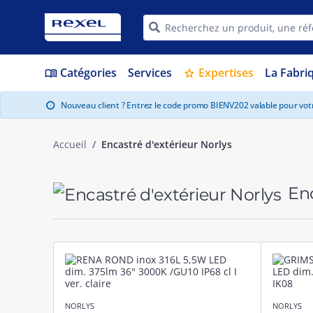
Catégories
Services
Expertises
La Fabri
menu_book
star
Nouveau client ? Entrez le code promo BIENV202 valable pour vo
info
Accueil
Encastré d'extérieur Norlys
Enc
NORLYS
NORLYS