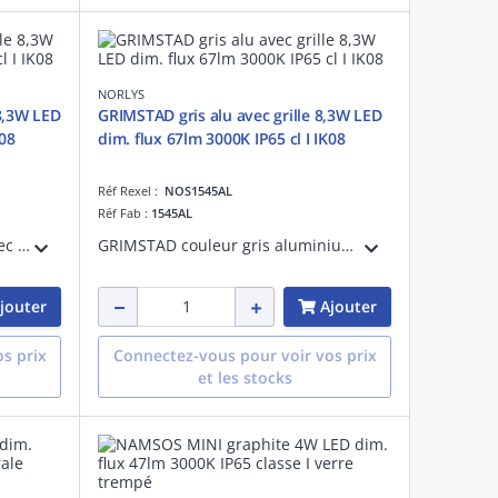
NORLYS
8,3W LED
GRIMSTAD gris alu avec grille 8,3W LED
0K IP65 cl I IK08
dim. flux 67lm 3000K IP65 cl I IK08
Réf Rexel :
NOS1545AL
Réf Fab :
1545AL
GRIMSTAD couleur graphite avec grille 8,3W LED dimmable flux utile 67lm 3000K IP65 classe I verre trempé IK08 - applique murale encastrable livrée avec boîte d'encastrement
GRIMSTAD couleur gris aluminium avec grille 8,3W LED dimmable flux utile 67lm 3000K IP65 classe I verre trempé IK08 - applique murale encastrable livrée avec boîte d'encastrement
jouter
Ajouter
s prix
Connectez-vous pour voir vos prix
et les stocks