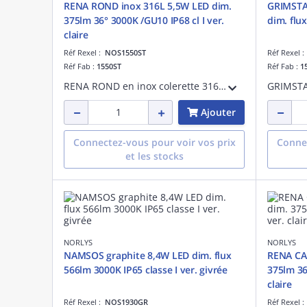
RENA ROND inox 316L 5,5W LED dim.
GRIMSTAD
375lm 36° 3000K /GU10 IP68 cl I ver.
dim. flux
claire
Réf Rexel :
NOS1550ST
Réf Rexel 
Réf Fab :
1550ST
Réf Fab :
1
RENA ROND en inox colerette 316L 5,5W LED dimmable 375lm 36° 3000K /GU10 IP68 classe I verrerie claire en verre trempé - pré-cablé 3m
Ajouter
Connectez-vous pour voir vos prix
Connec
et les stocks
NORLYS
NORLYS
NAMSOS graphite 8,4W LED dim. flux
RENA CA
566lm 3000K IP65 classe I ver. givrée
375lm 36
claire
Réf Rexel :
NOS1930GR
Réf Rexel 