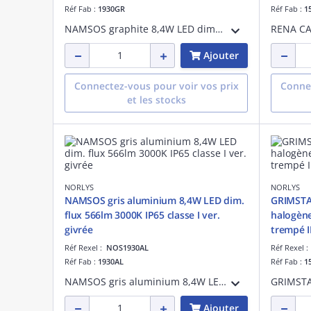
Réf Fab :
1930GR
Réf Fab :
1
NAMSOS graphite 8,4W LED dimmable flux utile 566lm 3000K IP65 classe I verrerie givrée - applique murale encastrable
Ajouter
Connectez-vous pour voir vos prix
Connec
et les stocks
NORLYS
NORLYS
NAMSOS gris aluminium 8,4W LED dim.
GRIMSTAD
flux 566lm 3000K IP65 classe I ver.
halogène
givrée
trempé 
Réf Rexel :
NOS1930AL
Réf Rexel 
Réf Fab :
1930AL
Réf Fab :
1
NAMSOS gris aluminium 8,4W LED dimmable flux utile 566lm 3000K IP65 classe I verrerie givrée - applique murale encastrable
Ajouter