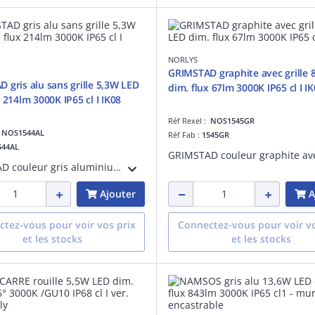
NORLYS
GRIMSTAD graphite avec grille 
 gris alu sans grille 5,3W LED
dim. flux 67lm 300
 214lm 3000K IP65 cl I IK08
Réf Rexel :
NOS1545GR
:
NOS1544AL
Réf Fab :
1545GR
544AL
GRIMSTAD couleur gris aluminium sans grille 5,3W LED dimmable flux utile 214lm 3000K IP65 classe I verre trempé IK08 - applique murale encastrable livrée avec boîte d'encastrement
Ajouter
A
tez-vous pour voir vos prix
Connectez-vous pour voir vo
et les stocks
et les stocks