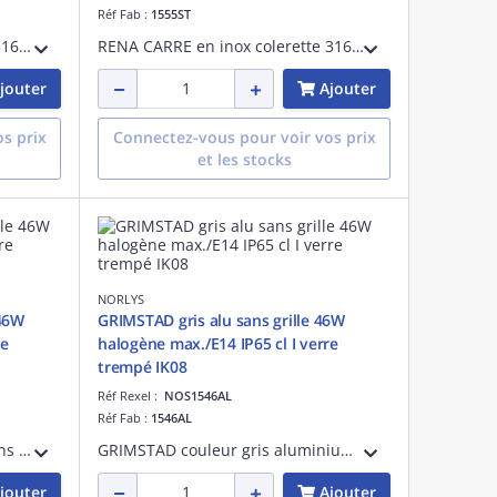
Réf Fab :
1555ST
RENA ROND en inox colerette 316L 5,5W LED dimmable 375lm 36° 3000K /GU10 IP68 classe I verrerie givrée en verre trempé - pré-cablé 3m
RENA CARRE en inox colerette 316L 5,5W LED dimmable 375lm 36° 3000K /GU10 IP68 classe I verrerie givrée en verre trempé - pré-cablé 3m
jouter
Ajouter
s prix
Connectez-vous pour voir vos prix
et les stocks
NORLYS
 46W
GRIMSTAD gris alu sans grille 46W
re
halogène max./E14 IP65 cl I verre
trempé IK08
Réf Rexel :
NOS1546AL
Réf Fab :
1546AL
GRIMSTAD couleur graphite sans grille 46W halogène max./E14 IP65 classe I verre trempé IK08 - applique murale encastrable livrée avec boîte d'encastrement
GRIMSTAD couleur gris aluminium sans grille 46W halogène max./E14 IP65 classe I verre trempé IK08 - applique murale encastrable livrée avec boîte d'encastrement
jouter
Ajouter