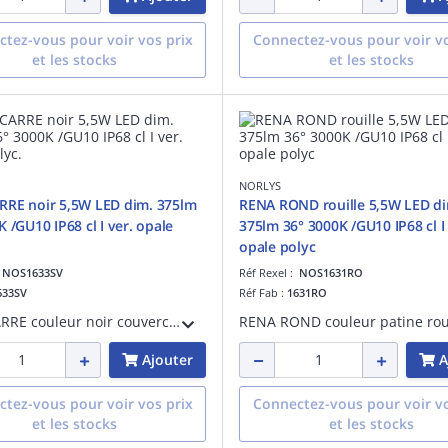
tez-vous pour voir vos prix
Connectez-vous pour voir vo
et les stocks
et les stocks
NORLYS
RRE noir 5,5W LED dim. 375lm
RENA ROND rouille 5,5W LED di
 /GU10 IP68 cl I ver. opale
375lm 36° 3000K /GU10 IP68 cl I 
opale polyc
:
NOS1633SV
Réf Rexel :
NOS1631RO
633SV
Réf Fab :
1631RO
RENA CARRE couleur noir couvercle 5,5W LED dimmable 375lm 36° 3000K /GU10 IP68 classe I verrerie opale polycarbonate - pré-cablé 3m
Ajouter
A
tez-vous pour voir vos prix
Connectez-vous pour voir vo
et les stocks
et les stocks