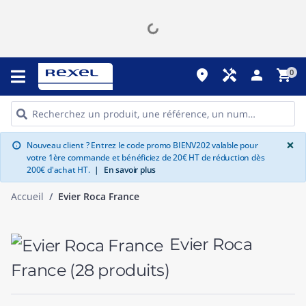
place
handyman
person
shopping_cart
0
G
×
Nouveau client ? Entrez le code promo BIENV202 valable pour
info
votre 1ère commande et bénéficiez de 20€ HT de réduction dès
200€ d'achat HT.
|
En savoir plus
Accueil
Evier Roca France
Evier Roca
France
(28 produits)