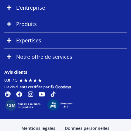
L'entreprise
Produits
Expertises
Notre offre de services
Avis clients
★
★
★
★
★
★
★
★
★
★
0.0
/ 5
0 avis clients certifiés par
Mentions légales
Données personnelles