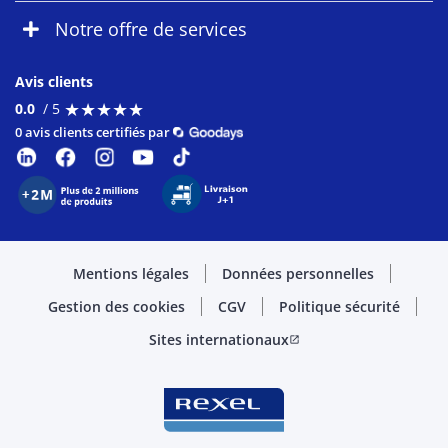
Notre offre de services
Avis clients
★
★
★
★
★
★
★
★
★
★
0.0
/ 5
0 avis clients certifiés par
Mentions légales
Données personnelles
Gestion des cookies
CGV
Politique sécurité
Sites internationaux
open_in_new