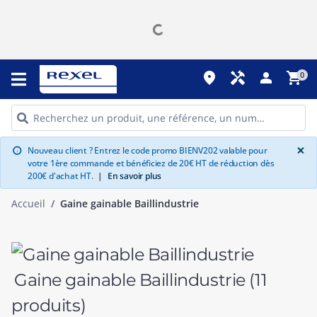
place
handyman
person
shopping_cart
0
G
×
Nouveau client ? Entrez le code promo BIENV202 valable pour
info
votre 1ère commande et bénéficiez de 20€ HT de réduction dès
200€ d'achat HT.
|
En savoir plus
Accueil
Gaine gainable Baillindustrie
Gaine gainable Baillindustrie
(11
produits)