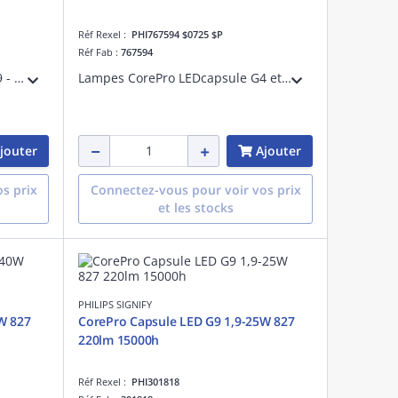
Réf Rexel :
PHI767594 $0725 $P
Réf Fab :
767594
Lampes CorePro LEDcapsule G9 - LED-lamp/Multi-LED - Consommation électrique: 3.7 W - Classe d'efficacité énergétique: E
Lampes CorePro LEDcapsule G4 et GY6.35 - LED-lamp/Multi-LED - Consommation électrique: 1 W - Classe d'efficacité énergétique: E
jouter
Ajouter
s prix
Connectez-vous pour voir vos prix
et les stocks
PHILIPS SIGNIFY
W 827
CorePro Capsule LED G9 1,9-25W 827
220lm 15000h
Réf Rexel :
PHI301818