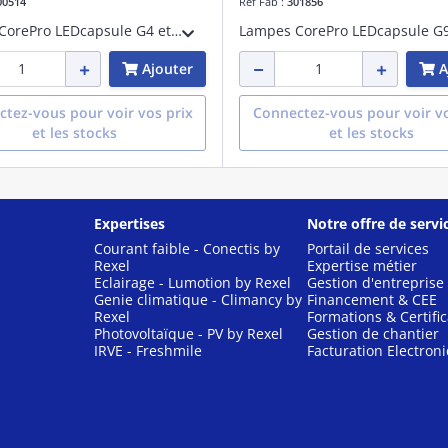
00514
Réf Fab :
301856
Lampes CorePro LEDcapsule G4 et GY6.35 - LED-lamp/Multi-LED - Consommation électrique: 2.4 W - Classe d'efficacité énergétique: E - Température de
Ajouter
A
tez-vous pour voir vos prix
Connectez-vous pour voir vo
et les stocks
et les stocks
Expertises
Notre offre de servi
Courant faible - Conectis by
Portail de services
Rexel
Expertise métier
Eclairage - Lumotion by Rexel
Gestion d'entreprise
Genie climatique - Climancy by
Financement & CEE
Rexel
Formations & Certific
Photovoltaïque - PV by Rexel
Gestion de chantier
IRVE - Freshmile
Facturation Electron