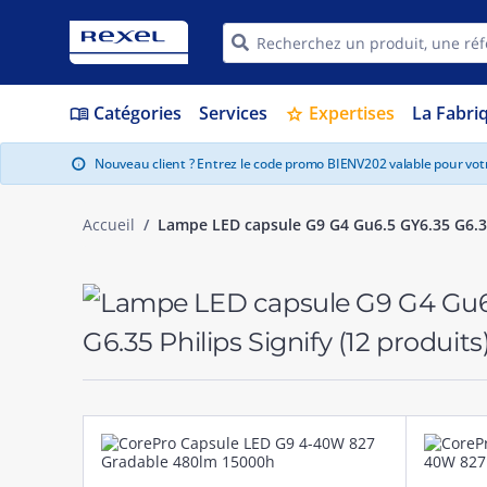
Catégories
Services
Expertises
La Fabri
menu_book
star
Nouveau client ? Entrez le code promo BIENV202 valable pour vo
info
Accueil
Lampe LED capsule G9 G4 Gu6.5 GY6.35 G6.35
G6.35 Philips Signify
(12 produits