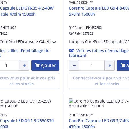
GNIFY
PHILIPS SIGNIFY
Capsule LED GY6.35 4,2-40W
CorePro Capsule LED G9 4,8-60
dable 470lm 15000h
570lm 15000h
:
PHI171022
Réf Rexel :
PHI657802
71022
Réf Fab :
657802
Lampes CorePro LEDcapsule G4 et GY6.35 - LED-lamp/Multi-LED - Consommation électrique: 4.2 W - Classe d'efficacité énergétique: F - Température de
 les tailles d'emballage du
Voir les tailles d'emballag
t
fabricant
Ajouter
A
tez-vous pour voir vos prix
Connectez-vous pour voir vo
et les stocks
et les stocks
GNIFY
PHILIPS SIGNIFY
Capsule LED G9 1,9-25W 830
CorePro Capsule LED G9 3,7-40
5000h
470lm 15000h