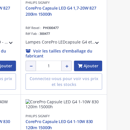
PHILIPS SIGNIFY
W 827
CorePro Capsule LED G4 1,7-20W 827
200lm 15000h
Réf Rexel :
PHI300477
Réf Fab :
300477
Lampes CorePro LEDcapsule G9 - LED-lamp/Multi-LED - Consommation électrique: 4.8 W - Classe d'efficacité énergétique: E
Lampes CorePro LEDcapsule G4 et GY6.35 - LED-lamp/Multi-LED - Consommation électrique: 1.7 W - Classe d'efficacité énergétique: F - Température de
e du
Voir les tailles d'emballage du
fabricant
jouter
Ajouter
s prix
Connectez-vous pour voir vos prix
et les stocks
PHILIPS SIGNIFY
W 830
CorePro Capsule LED G4 1-10W 830
120lm 15000h