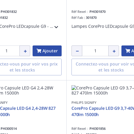
:
PHI301832
Réf Rexel :
PHI301870
01832
Réf Fab :
301870
Lampes CorePro LEDcapsule G9 - LED-lamp/Multi-LED - Consommation électrique: 1.9 W - Classe d'efficacité énergétique: E
Ajouter
A
tez-vous pour voir vos prix
Connectez-vous pour voir vo
et les stocks
et les stocks
GNIFY
PHILIPS SIGNIFY
Capsule LED G4 2,4-28W 827
CorePro Capsule LED G9 3,7-40
5000h
470lm 15000h
:
PHI300514
Réf Rexel :
PHI301856