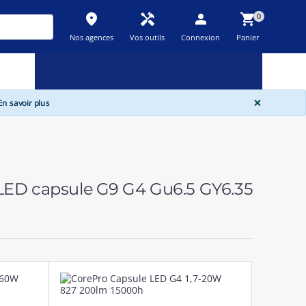
place
handyman
person
shopping_cart
0
Nos agences
Vos outils
Connexion
Panier
Nouveau
Promos
Destockage
feedback
local_offer
new_releases
GLOBA
×
n savoir plus
ED capsule G9 G4 Gu6.5 GY6.35