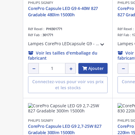
PHILIPS SIGNIFY
PHILIPS SI
CorePro Capsule LED G9 4-40W 827
CorePro 
Gradable 480lm 15000h
827 Gra
Réf Rexel :
PHI301771
Réf Rexel 
Réf Fab :
301771
Réf Fab :
1
Lampes CorePro LEDcapsule G9 - LED-lamp/Multi-LED - Consommation électrique: 4 W - Classe d'efficacité énergétique: E
Voir les tailles d'emballage du
Voir
fabricant
fabrican
Ajouter
Connectez-vous pour voir vos prix
Connec
et les stocks
PHILIPS SIGNIFY
PHILIPS SI
CorePro Capsule LED G9 2,7-25W 827
CorePro 
Gradable 300lm 15000h
220lm 1