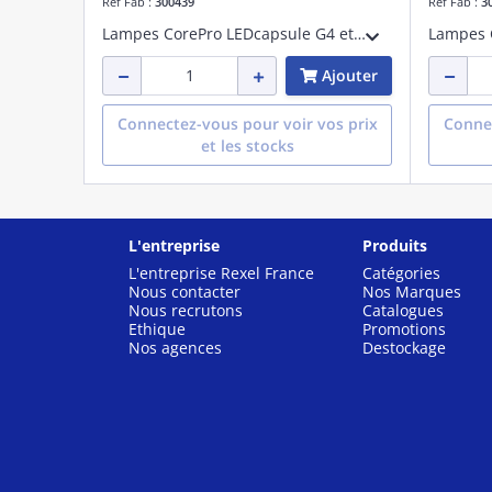
Réf Fab :
300439
Réf Fab :
3
Lampes CorePro LEDcapsule G4 et GY6.35 - LED-lamp/Multi-LED - Consommation électrique: 1 W - Classe d'efficacité énergétique: F
Ajouter
Connectez-vous pour voir vos prix
Connec
et les stocks
L'entreprise
Produits
L'entreprise Rexel France
Catégories
Nous contacter
Nos Marques
Nous recrutons
Catalogues
Ethique
Promotions
Nos agences
Destockage