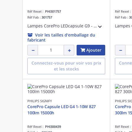
Réf Rexel :
PHI301757
Réf Rexel 
Réf Fab :
301757
Réf Fab :
3
Lampes CorePro LEDcapsule G9 - LED-lamp/Multi-LED - Consommation électrique: 2.7 W - Classe d'efficacité énergétique: E
Voir les tailles d'emballage du
fabricant
Ajouter
Connectez-vous pour voir vos prix
Connec
et les stocks
PHILIPS SIGNIFY
PHILIPS SI
CorePro Capsule LED G4 1-10W 827
CorePro 
100lm 15000h
300lm 1
Réf Rexel :
PHI300439
Réf Rexel 