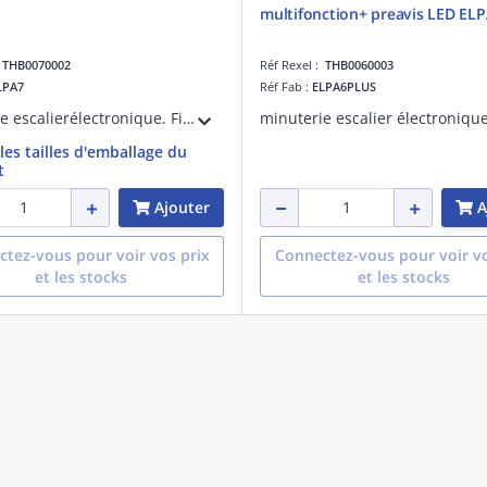
multifonction+ preavis LED ELP
:
THB0070002
Réf Rexel :
THB0060003
LPA7
Réf Fab :
ELPA6PLUS
minuterie escalierélectronique. Fixation sur rail DIN. Temporisation 30 sec à 20 minutes. Détection automatique 3 ou 4 fils. Préavis d'extinction intégré.
 les tailles d'emballage du
t
Ajouter
A
tez-vous pour voir vos prix
Connectez-vous pour voir vo
et les stocks
et les stocks