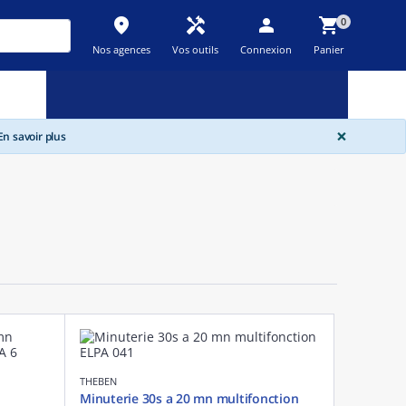
place
handyman
person
shopping_cart
0
Nos agences
Vos outils
Connexion
Panier
Nouveau
Promos
Destockage
feedback
local_offer
new_releases
GLOBA
×
n savoir plus
THEBEN
Minuterie 30s a 20 mn multifonction