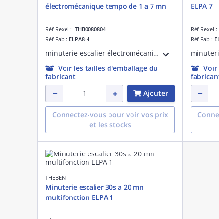
électromécanique tempo de 1 a 7 mn
ELPA 7
Réf Rexel :
THB0080804
Réf Rexel 
Réf Fab :
ELPA8-4
Réf Fab :
E
minuterie escalier électromécanique. Fixation sur rail DIN. Temporisation 1 minute à 7 minutes. Sélection manuelle 3 ou 4 fils. Commande de marche forcée.
Voir les tailles d'emballage du
Voir
fabricant
fabrican
Ajouter
Connectez-vous pour voir vos prix
Connec
et les stocks
THEBEN
Minuterie escalier 30s a 20 mn
multifonction ELPA 1