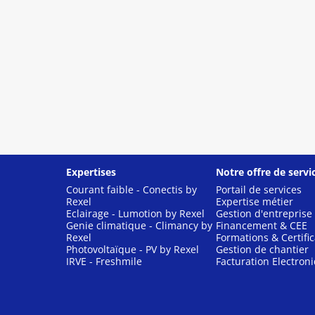
Expertises
Notre offre de servi
Courant faible - Conectis by
Portail de services
Rexel
Expertise métier
Eclairage - Lumotion by Rexel
Gestion d'entreprise
Genie climatique - Climancy by
Financement & CEE
Rexel
Formations & Certific
Photovoltaïque - PV by Rexel
Gestion de chantier
IRVE - Freshmile
Facturation Electron