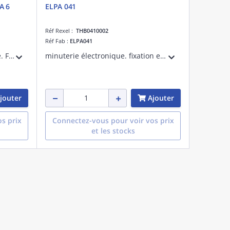
A 6
ELPA 041
Réf Rexel :
THB0410002
Réf Fab :
ELPA041
minuterie escalier électronique. Fixation sur rail DIN. Temporisation 30 sec à 20 minutes. Contact renforcé pour commutation LED 180 W max. Détection automatique 3 ou 4 fils. Préavis d'extinction intégré.
minuterie électronique. fixation encastrée. temporisation 30 sec à 20 minutes. Contact renforcé pour commutation LED 180 W max.Détection automatique 3 ou 4 fils. Entrée multi-tension 8 à 240V UC
jouter
Ajouter
s prix
Connectez-vous pour voir vos prix
et les stocks