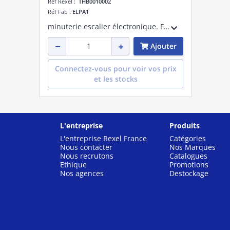
Réf Rexel :
THB0010002
Réf Fab :
ELPA1
minuterie escalier électronique. Fixation sur rail DIN. Temporisation 30 sec à 20 minutes. Contact renforcé pour commutation LED 180 W max.Détection automatique 3 ou 4 fils. Entrée multi-tension 8 à 240V UC
Ajouter
Connectez-vous pour voir vos prix
et les stocks
L'entreprise
Produits
L'entreprise Rexel France
Catégories
Nous contacter
Nos Marques
Nous recrutons
Catalogues
Ethique
Promotions
Nos agences
Destockage