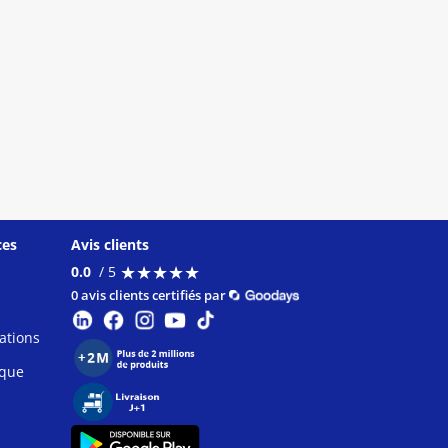
ces
Avis clients
★
★
★
★
★
★
★
★
★
★
0.0
/ 5
0 avis clients certifiés par
ations
ique