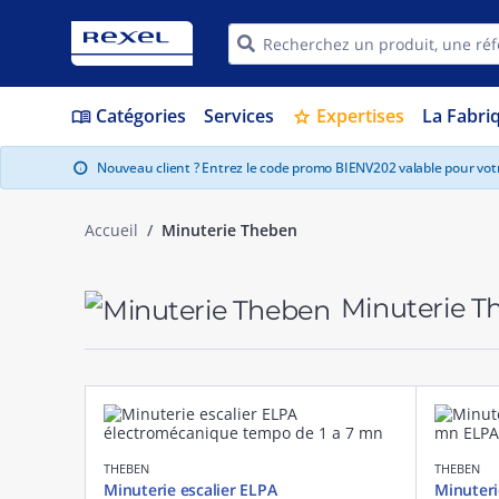
Catégories
Services
Expertises
La Fabri
menu_book
star
Nouveau client ? Entrez le code promo BIENV202 valable pour vo
info
Accueil
Minuterie Theben
Minuterie 
THEBEN
THEBEN
Minuterie escalier ELPA
Minuteri