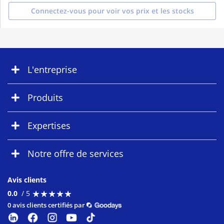
Connectez-vous pour voir vos prix et les stocks
L'entreprise
Produits
Expertises
Notre offre de services
Avis clients
★
★
★
★
★
★
★
★
★
★
0.0
/ 5
0 avis clients certifiés par