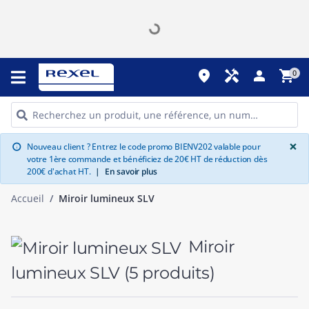
place
handyman
person
shopping_cart
0
G
×
Nouveau client ? Entrez le code promo BIENV202 valable pour
info
votre 1ère commande et bénéficiez de 20€ HT de réduction dès
200€ d'achat HT.
|
En savoir plus
Accueil
Miroir lumineux SLV
Miroir
lumineux SLV
(5 produits)