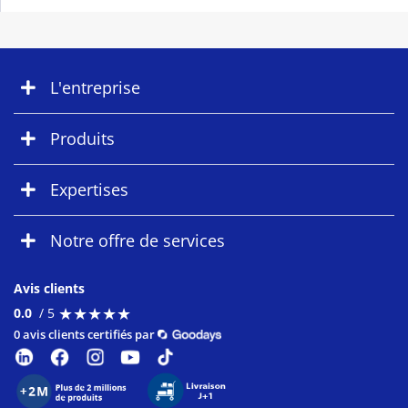
L'entreprise
Produits
Expertises
Notre offre de services
Avis clients
★
★
★
★
★
★
★
★
★
★
0.0
/ 5
0 avis clients certifiés par