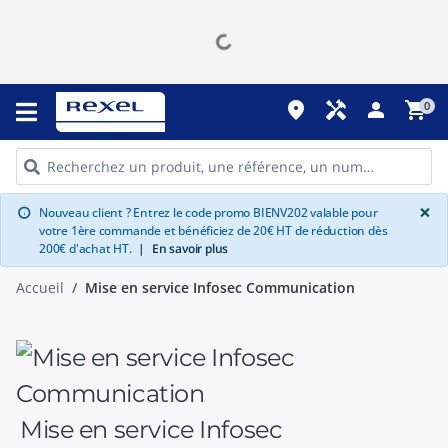
place
handyman
person
shopping_cart
0
G
×
Nouveau client ? Entrez le code promo BIENV202 valable pour
info
votre 1ère commande et bénéficiez de 20€ HT de réduction dès
200€ d'achat HT.
|
En savoir plus
Accueil
Mise en service Infosec Communication
Mise en service Infosec