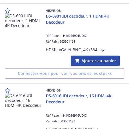
HIKVISION
DS-6901UDI decodeur, 1 HDMI 4K
Decodeur
Réf Rexel :
HIKDS6901UDIC
Réf Fab :
303501161
HDMI, VGA et BNC, 4K (3840 × 2160@30Hz), H.265+/H.265, H.264+/H.264, Hik264, MPEG4 et MJPEG.Formats d'encapsulation PS, RTP, TS, ES, HIK.Compression audio G.722, G711A, G726, G711U, MPEG2-L2 et AAC.décodage actif et décodage passif.
Ajouter au panier
Connectez-vous pour voir vos prix et les stocks
HIKVISION
DS-6916UDI decodeur, 16 HDMI 4K
Decodeur
Réf Rexel :
HIKDS6916UDIC
Réf Fab :
303501173