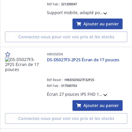
Réf Fab :
321200047
Support mobile, adapté pour 55-75 pouces, gris argent, plaque d'acier SPCC de haute qualité
Ajouter au panier
Connectez-vous pour voir vos prix et les stocks
HIKVISION
DS-D5027F3-2P2S Écran de 17 pouces
Réf Rexel :
HIKDSD5027F32P2S
Réf Fab :
317500703
Écran 27 pouces IPS FHD 1920×1080 avec angle 178°, rafraîchissement 100 Hz, design ultra-fin à bordures minces sur trois côtés, HDMI/VGA, haut-parleurs intégrés, réduction du bruit 3D, faible lumière bleue, compatible montage mural VESA.
Ajouter au panier
Connectez-vous pour voir vos prix et les stocks