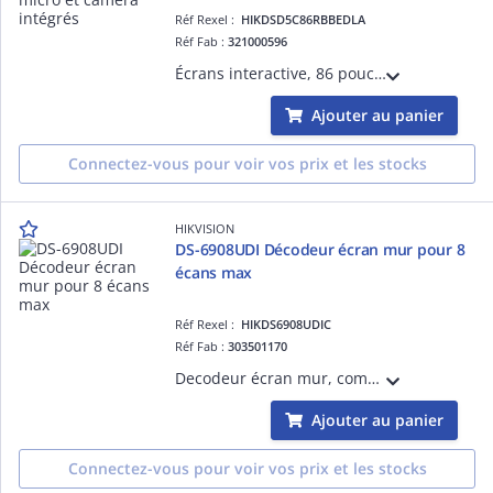
Réf Rexel :
HIKDSD5C86RBBEDLA
Réf Fab :
321000596
Écrans interactive, 86 pouces UHD 4K, anti-glare et anti-blocking, swith intégré, Android 13.0 mémoire 8Go, 128Go stockage intégré
Ajouter au panier
Connectez-vous pour voir vos prix et les stocks
HIKVISION
DS-6908UDI Décodeur écran mur pour 8
écans max
Réf Rexel :
HIKDS6908UDIC
Réf Fab :
303501170
Decodeur écran mur, compatible avec plusieurs entrée, et sortie UHD 4K, nombre d'écran MAX: 8
Ajouter au panier
Connectez-vous pour voir vos prix et les stocks