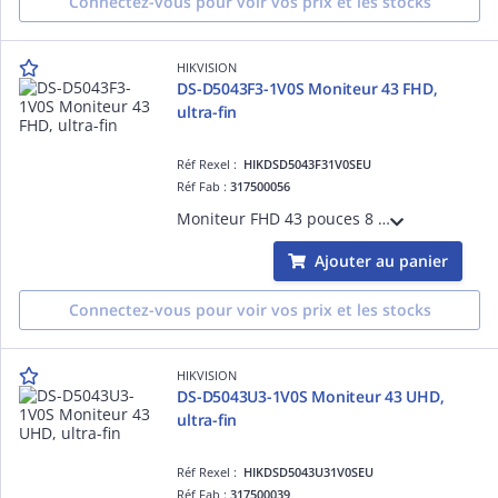
Connectez-vous pour voir vos prix et les stocks
HIKVISION
DS-D5043F3-1V0S Moniteur 43 FHD,
ultra-fin
Réf Rexel :
HIKDSD5043F31V0SEU
Réf Fab :
317500056
Moniteur FHD 43 pouces 8 bits, taux de rafraîchissement 100 Hz, design ultra-fin avec bordures fines sur 3 côtés, réduction de lumière bleue, interfaces VGA/HDMI/audio out, haut-parleurs intégrés, compatible montage mural VESA.
Ajouter au panier
Connectez-vous pour voir vos prix et les stocks
HIKVISION
DS-D5043U3-1V0S Moniteur 43 UHD,
ultra-fin
Réf Rexel :
HIKDSD5043U31V0SEU
Réf Fab :
317500039