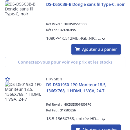
DS-D5SC3B-B Dongle sans fil Type-C, noir
Réf Rexel :
HIKDSD5SC3BB
Réf Fab :
321200195
1080P/4K,512MB,4GB,NIC, WIFI 2.4/5G, type-C, support CC,IEEE 802.11,10 bit color depth, H.264 encoding format,USB 2.0
Ajouter au panier
Connectez-vous pour voir vos prix et les stocks
HIKVISION
DS-D5019S0-1P0 Moniteur 18.5,
1366X768, 1 HDMI, 1 VGA, 24-7
Réf Rexel :
HIKDSD5019S01P0
Réf Fab :
317500556
18.5 1366X768, entrée HDMI-VGA, angle de vue:90°-65°, 200 cd-m², boîtier en plastique, ERP level A,VESA, support de base inclus, 7X24h
Ajouter au panier