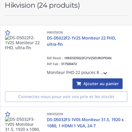
Hikvision
(24 produits)
HIKVISION
DS-D5022F2-1V2S Moniteur 22 FHD,
ultra-fin
Réf Rexel :
HIKDSD5022F21V2SEUROPEAN
Réf Fab :
317500472
Moniteur FHD 22 pouces 8 bits, taux de rafraîchissement 100 Hz, design ultra-fin avec bordures fines sur 3 côtés, réduction de lumière bleue, interfaces VGA/HDMI/audio out, haut-parleurs intégrés, compatible montage mural VESA.
Ajouter au panier
Connectez-vous pour voir vos prix et les stocks
HIKVISION
DS-D5032F3-1V0S Moniteur 31.5, 1920 x
1080, 1 HDMI 1 VGA, 24-7