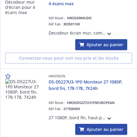
4 écans max
Réf Rexel :
HIKDS6904UDIC
Réf Fab :
303501169
Decodeur écran mur, compatible avec plusieurs entrée, et sortie UHD 4K, nombre d'écran MAX: 4
Ajouter au panier
Connectez-vous pour voir vos prix et les stocks
HIKVISION
DS-D5227U3-1P0 Moniteur 27 1080P,
bord fin, 178-178, 7X24h
Réf Rexel :
HIKDSD5227U31P0EUROPEAN
Réf Fab :
317500459
27 1080P, bord fin, haut-parleur intégré, entrée HDMI-VGA, angle de vue : 178°-178°, 300 cd-m², boîtier en plastique, VESA, support de base inclus, 7X24h
Ajouter au panier