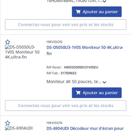
16HDMI/8BNC,1VGA/1DVI, le HDMI 3840X2160@30HZ, capacité de décodage 24MP@30fps: 8 canaux, 12MP@20fps: 16 canaux, 8MP@30fps: 32 canaux, 5MP@30fps: 48 canaux, 3MP@30fps: 80 canaux, 1080p@30fps/3 Mbps: 128 canaux, max 36 divisions.
Ajouter au panier
Connectez-vous pour voir vos prix et les stocks
HIKVISION
DS-D5050U3-1V0S Moniteur 50 4K,ultra-
fin
Réf Rexel :
HIKDSD5050U31V0SEU
Réf Fab :
317500652
Moniteur 4K 50 pouces, technologie VA, angle de vue large 178°, design ultra-fin avec bordures fines sur 3 côtés, 3D DNR, entrées multiples HDMI/USB.
Ajouter au panier
Connectez-vous pour voir vos prix et les stocks
HIKVISION
DS-6904UDI Décodeur mur d'écran pour