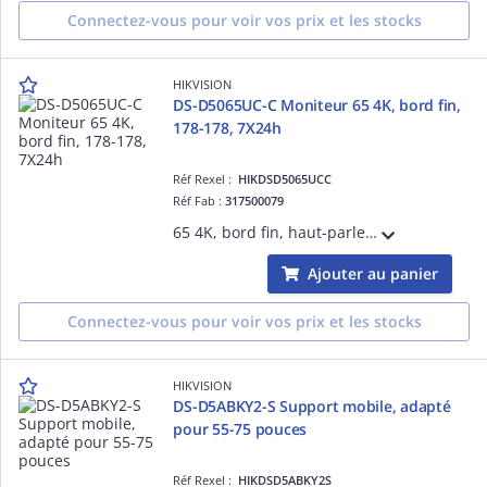
Connectez-vous pour voir vos prix et les stocks
HIKVISION
DS-D5065UC-C Moniteur 65 4K, bord fin,
178-178, 7X24h
Réf Rexel :
HIKDSD5065UCC
Réf Fab :
317500079
65 4K, bord fin, haut-parleur intégré, entrée HDMIX2, VGAX1, USB2.0, USB3.0, haut-parleur intégré, 400 cd-m2, angle de vue : 178°-178°, support de base inclus, VESA,7X24h
Ajouter au panier
Connectez-vous pour voir vos prix et les stocks
HIKVISION
DS-D5ABKY2-S Support mobile, adapté
pour 55-75 pouces
Réf Rexel :
HIKDSD5ABKY2S