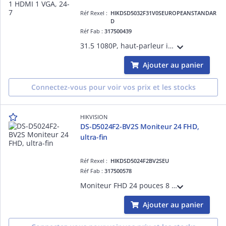
Réf Rexel :
HIKDSD5032F31V0SEUROPEANSTANDAR
D
Réf Fab :
317500439
31.5 1080P, haut-parleur intégré, entrée HDMI-VGA, angle de vue:178°-178°, 300cd-', boîtier en plastique, ERP level A, VESA, support de base inclus, 7X24h
Ajouter au panier
Connectez-vous pour voir vos prix et les stocks
HIKVISION
DS-D5024F2-BV2S Moniteur 24 FHD,
ultra-fin
Réf Rexel :
HIKDSD5024F2BV2SEU
Réf Fab :
317500578
Moniteur FHD 24 pouces 8 bits, taux de rafraîchissement 100 Hz, design ultra-fin avec bordures fines sur 3 côtés, réduction de lumière bleue, interfaces VGA/HDMI/audio out, haut-parleurs intégrés, compatible montage mural VESA.
Ajouter au panier