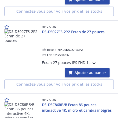
Connectez-vous pour voir vos prix et les stocks
HIKVISION
DS-D5027F3-2P2 Écran de 27 pouces
Réf Rexel :
HIKDSD5027F32P2
Réf Fab :
317500706
Écran 27 pouces IPS FHD 1920×1080 avec angle 178°, rafraîchissement 100 Hz pour une image fluide, design ultra-fin à bordures minces sur trois côtés, HDMI/VGA, réduction du bruit 3D, faible lumière bleue, compatible fixation murale VESA.
Ajouter au panier
Connectez-vous pour voir vos prix et les stocks
HIKVISION
DS-D5C86RB/B Écran 86 pouces
interactive 4K, micro et caméra intégrés