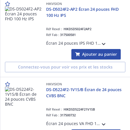
HIKVISION
DS-D5024F2-AP2 Écran 24 pouces FHD
100 Hz IPS
Réf Rexel :
HIKDSD5024F2AP2
Réf Fab :
317500581
Écran 24 pouces IPS FHD 1920×1080 avec angle large 178°, rafraîchissement 100 Hz, design ultra-mince à bordures fines sur trois côtés, réduction du bruit 3D, faible lumière bleue, double interface HDMI/VGA, compatible fixation murale VESA.
Ajouter au panier
Connectez-vous pour voir vos prix et les stocks
HIKVISION
DS-D5224F2-1V1S/B Écran de 24 pouces
CVBS BNC
Réf Rexel :
HIKDSD5224F21V1SB
Réf Fab :
317500732
Écran 24 pouces VA FHD 1920×1080 offrant un angle large de 178°, rafraîchissement 75 Hz pour une image fluide, design ultra-fin à bordures minces sur trois côtés, faible lumière bleue pour le confort visuel, interfaces HDMI et VGA.