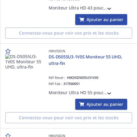
Moniteur Ultra HD 43 pouces (@ 60 Hz), angle de vue large 178°, design ultra-fin avec bordures fines sur 3 côtés, interfaces HDMI/USB 2.0, haut-parleurs intégrés, réduction de lumière bleue, 3D DNR, compatible montage mural VESA.
Ajouter au panier
Connectez-vous pour voir vos prix et les stocks
HIKVISION
DS-D5055U3-1V0S Moniteur 55 UHD,
ultra-fin
Réf Rexel :
HIKDSD5055U31V0S
Réf Fab :
317500051
Moniteur Ultra HD 55 pouces (@ 60 Hz), angle de vue large 178°, design ultra-fin avec bordures fines sur 3 côtés, interfaces HDMI/USB 2.0, haut-parleurs intégrés, réduction de lumière bleue, 3D DNR, compatible montage mural VESA.
Ajouter au panier
Connectez-vous pour voir vos prix et les stocks
HIKVISION