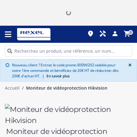
place
handyman
person
shopping_cart
0
G
×
Nouveau client ? Entrez le code promo BIENV202 valable pour
info
votre 1ère commande et bénéficiez de 20€ HT de réduction dès
200€ d'achat HT.
|
En savoir plus
Accueil
Moniteur de vidéoprotection Hikvision
Moniteur de vidéoprotection