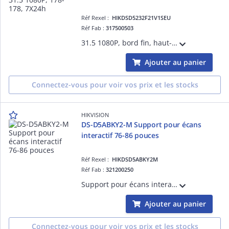
Réf Rexel :
HIKDSD5232F21V1SEU
Réf Fab :
317500503
31.5 1080P, bord fin, haut-parleur intégré, entrée HDMI-VGA, angle de vue : 178°-178°, 250 cd-m², boîtier en plastique, VESA, support de base inclus, 7X24h
Ajouter au panier
Connectez-vous pour voir vos prix et les stocks
HIKVISION
DS-D5ABKY2-M Support pour écans
interactif 76-86 pouces
Réf Rexel :
HIKDSD5ABKY2M
Réf Fab :
321200250
Support pour écans interactif 76-86 pouces
Ajouter au panier
Connectez-vous pour voir vos prix et les stocks