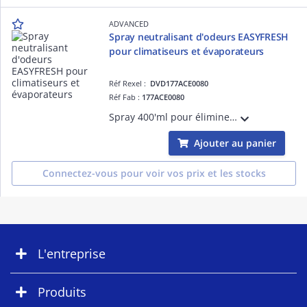
ADVANCED
Spray neutralisant d'odeurs EASYFRESH
pour climatiseurs et évaporateurs
Réf Rexel :
DVD177ACE0080
Réf Fab :
177ACE0080
Spray 400'ml pour éliminer les odeurs désagréables dans les systèmes de climatisation. Rafraîchit durablement l'air sans nettoyer ni désinfecter. Idéal après inactivité ou forte humidité.
Ajouter au panier
Connectez-vous pour voir vos prix et les stocks
L'entreprise
Produits