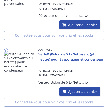
Réf Rexel :
DVD177ACE0021
Réf Fab :
177ACE0021
Détecteur de fuites moussant pour fluides frigorigènes. Test à la bulle précis, format pulvérisateur économique. Adhère aux surfaces pour une détection fiable. Idéal pour les tuyauteries où les détecteurs classiques échouent.
Ajouter au panier
Connectez-vous pour voir vos prix et les stocks
ADVANCED
VerteX (Bidon de 5 L) Nettoyant (pH
neutre) pour évaporateur et condenseur
Réf Rexel :
DVD177ACE0121
Réf Fab :
177ACE0121
VerteX (Bidon de 5 L) Nettoyant (pH neutre) pour évaporateur et condenseur - NOUVEAU
Ajouter au panier
Connectez-vous pour voir vos prix et les stocks