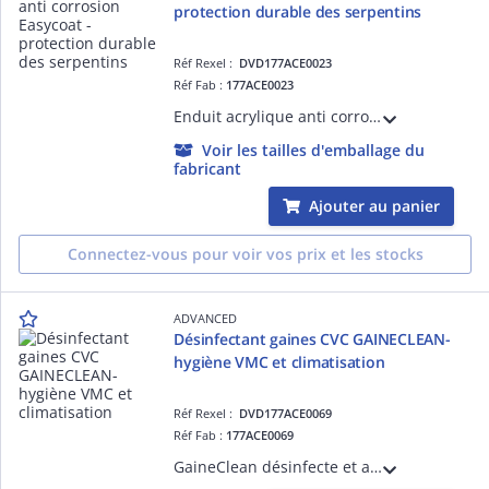
protection durable des serpentins
Réf Rexel :
DVD177ACE0023
Réf Fab :
177ACE0023
Enduit acrylique anti corrosion à séchage rapide. Protège les serpentins contre les pluies acides, l'ammoniac et les atmosphères salines. Imperméable à l'eau, résistant à l'huile, pour une protection longue durée.
Voir les tailles d'emballage du
fabricant
Ajouter au panier
Connectez-vous pour voir vos prix et les stocks
ADVANCED
Désinfectant gaines CVC GAINECLEAN-
hygiène VMC et climatisation
Réf Rexel :
DVD177ACE0069
Réf Fab :
177ACE0069
GaineClean désinfecte et assainit les gaines de climatisation et VMC double flux. Bactéricide, fongicide, élimine les mauvaises odeurs. Pulvérisation haute pression. Dose unique pour 30 m linéaires. Format 150 ml.