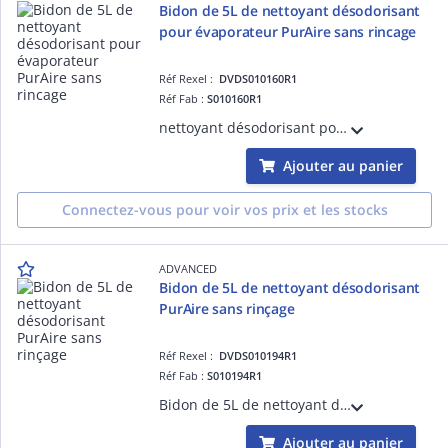
Bidon de 5L de nettoyant désodorisant
pour évaporateur PurAire sans rincage
Réf Rexel :
DVDS010160R1
Réf Fab :
S010160R1
nettoyant désodorisant pour évaporateur concentré, sans rinçage, pH 9. technologie hydrophile active : élimine graisse, nicotine, saleté et odeurs tenaces. sans biocide, 100% biodégradable, NSF. bidon 5 litres, compatible pompe de relevage.
Ajouter au panier
Connectez-vous pour voir vos prix et les stocks
ADVANCED
Bidon de 5L de nettoyant désodorisant
PurAire sans rinçage
Réf Rexel :
DVDS010194R1
Réf Fab :
S010194R1
Bidon de 5L de nettoyant désodorisant PurAire sans rinçage, prêt à l'emploi
Ajouter au panier