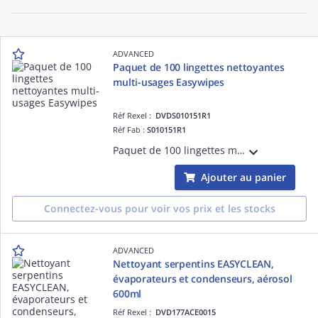
ADVANCED
Paquet de 100 lingettes nettoyantes
multi-usages Easywipes
Réf Rexel :
DVDS010151R1
Réf Fab :
S010151R1
Paquet de 100 lingettes multi-usages. Nettoie les surfaces rapidement et efficacement. Permet de nettoyer aussi les mains. Economique et multi-usages
Ajouter au panier
Connectez-vous pour voir vos prix et les stocks
ADVANCED
Nettoyant serpentins EASYCLEAN,
évaporateurs et condenseurs, aérosol
600ml
Réf Rexel :
DVD177ACE0015