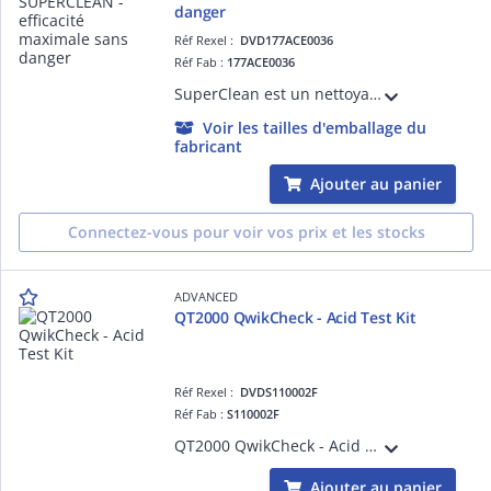
danger
Réf Rexel :
DVD177ACE0036
Réf Fab :
177ACE0036
SuperClean est un nettoyant concentré pour condenseurs. Puissant comme un acide, sans danger pour les serpentins. Élimine les particules polluantes et redonne éclat au condenseur. Idéal pour l'entretien CVC.
Voir les tailles d'emballage du
fabricant
Ajouter au panier
Connectez-vous pour voir vos prix et les stocks
ADVANCED
QT2000 QwikCheck - Acid Test Kit
Réf Rexel :
DVDS110002F
Réf Fab :
S110002F
QT2000 QwikCheck - Acid Test Kit
Ajouter au panier