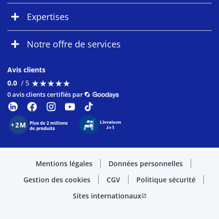
Expertises
Notre offre de services
Avis clients
★
★
★
★
★
★
★
★
★
★
0.0
/ 5
0 avis clients certifiés par
Mentions légales
Données personnelles
Gestion des cookies
CGV
Politique sécurité
Sites internationaux
open_in_new