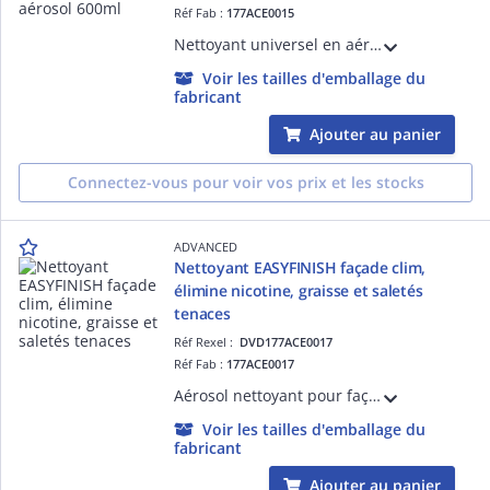
Réf Fab :
177ACE0015
Nettoyant universel en aérosol 600ml pour serpentins d'évaporateurs et condenseurs. Puissant, non corrosif, il élimine la poussière sans attaquer les surfaces. Format pratique, idéal pour un entretien rapide et sûr des systèmes HVAC.
Voir les tailles d'emballage du
fabricant
Ajouter au panier
Connectez-vous pour voir vos prix et les stocks
ADVANCED
Nettoyant EASYFINISH façade clim,
élimine nicotine, graisse et saletés
tenaces
Réf Rexel :
DVD177ACE0017
Réf Fab :
177ACE0017
Aérosol nettoyant pour façades et carters de climatiseurs. Élimine efficacement nicotine, graisse et saletés. Convient à la plupart des unités. Nettoyage sûr des conduits et surfaces externes. Application simple et rapide.
Voir les tailles d'emballage du
fabricant
Ajouter au panier