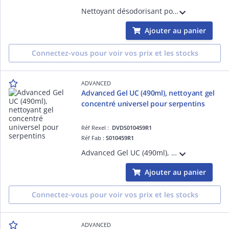
Nettoyant désodorisant pour évaporateur PurAire sans rinçage, format spray 1 L, prêt à l'emploi
Ajouter au panier
Connectez-vous pour voir vos prix et les stocks
ADVANCED
Advanced Gel UC (490ml), nettoyant gel
concentré universel pour serpentins
Réf Rexel :
DVDS010459R1
Réf Fab :
S010459R1
Advanced Gel UC (490ml), nettoyant gel concentré universel pour serpentins à diluer. Un seul sachet permet de faire 8 litres de produit fini.
Ajouter au panier
Connectez-vous pour voir vos prix et les stocks
ADVANCED