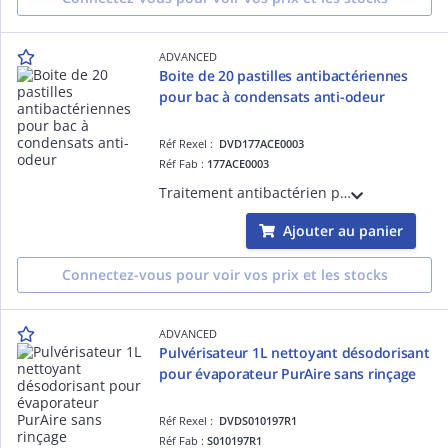
ADVANCED
Boite de 20 pastilles antibactériennes
pour bac à condensats anti-odeur
Réf Rexel :
DVD177ACE0003
Réf Fab :
177ACE0003
Traitement antibactérien préventif pour bacs à condensats. Réduit les odeurs, limite la prolifération des algues et les risques de blocages. Non corrosif, soluble. Jusqu'à 8 semaines de protection. 1 tablette traite un système 2-3kw
Ajouter au panier
Connectez-vous pour voir vos prix et les stocks
ADVANCED
Pulvérisateur 1L nettoyant désodorisant
pour évaporateur PurAire sans rinçage
Réf Rexel :
DVDS010197R1
Réf Fab :
S010197R1