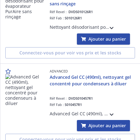
sans rinçage
Réf Rexel :
DVDS010126R1
Réf Fab :
S010126R1
Nettoyant désodorisant pour évaporateur PurAire sans rinçage, prêt à l'emploi,format aérosol 600ml
Ajouter au panier
Connectez-vous pour voir vos prix et les stocks
ADVANCED
Advanced Gel CC (490ml), nettoyant gel
concentré pour condenseurs à diluer
Réf Rexel :
DVDS010457R1
Réf Fab :
S010457R1
Advanced Gel CC (490ml), nettoyant gel concentré pour condenseurs à diluer. Un seul sachet permet de faire 8 litres de produit fini.
Ajouter au panier
Connectez-vous pour voir vos prix et les stocks