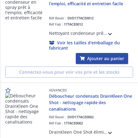
l'emploi, efficacité et entretien facile
Réf Rexel :
DVD177ACE0012
Réf Fab :
177ACE0012
Nettoyant condenseur prêt à l'emploi, non moussant et biodégradable. Améliore l'efficacité des systèmes HVAC. Idéal pour l'entretien régulier. Format prêt à l'emploi de 1L
Voir les tailles d'emballage du
fabricant
Ajouter au panier
Connectez-vous pour voir vos prix et les stocks
ADVANCED
Déboucheur condensats DrainKleen One
Shot - nettoyage rapide des
canalisations
Réf Rexel :
DVD177ACE0002
Réf Fab :
177ACE0002
DrainKleen One Shot élimine efficacement les bouchons d'impuretés dans les tuyaux de condensats. Sa formule concentrée facilitent le nettoyage des zones difficiles d'accès pour un entretien rapide et sûr.