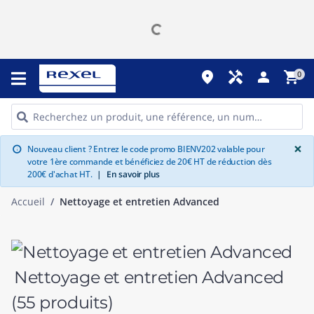
place
handyman
person
shopping_cart
0
G
×
Nouveau client ? Entrez le code promo BIENV202 valable pour
info
votre 1ère commande et bénéficiez de 20€ HT de réduction dès
200€ d'achat HT.
|
En savoir plus
Accueil
Nettoyage et entretien Advanced
Nettoyage et entretien Advanced
(55 produits)