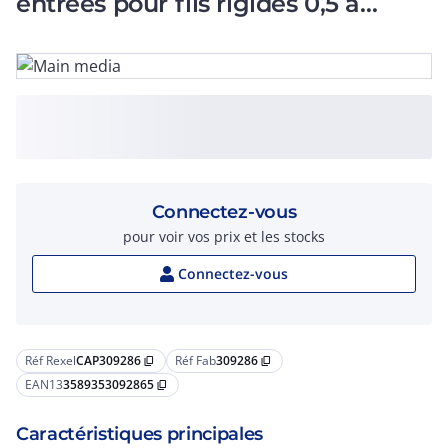
entrées pour fils rigides 0,5 à
2,5mm2 24A-450V
Connectez-vous
pour voir vos prix et les stocks
Connectez-vous
Réf Rexel
CAP309286
Réf Fab
309286
content_copy
content_copy
EAN13
3589353092865
content_copy
Caractéristiques principales