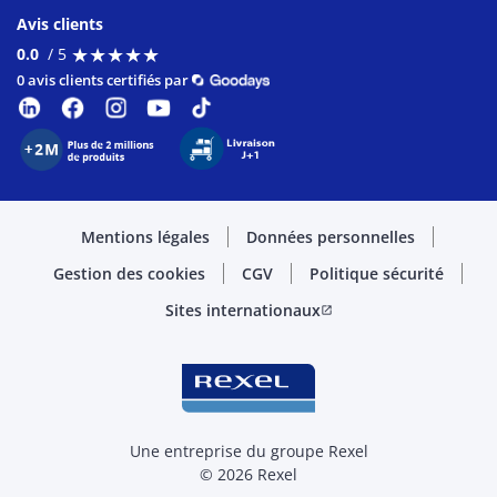
Avis clients
★
★
★
★
★
★
★
★
★
★
0.0
/ 5
0 avis clients certifiés par
Mentions légales
Données personnelles
Gestion des cookies
CGV
Politique sécurité
Sites internationaux
open_in_new
Une entreprise du groupe Rexel
© 2026 Rexel