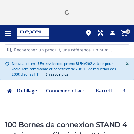
place
handyman
person
shopping_cart
0
G
×
Nouveau client ? Entrez le code promo BIENV202 valable pour
info
votre 1ère commande et bénéficiez de 20€ HT de réduction dès
200€ d'achat HT.
|
En savoir plus
Outillage, mesure et fixation
Connexion et accessoires d'installation électrique
Barrette et borne sans vis
309286
100 Bornes de connexion STAND 4