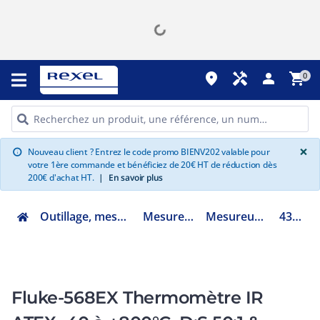
place
handyman
person
shopping_cart
0
G
×
Nouveau client ? Entrez le code promo BIENV202 valable pour
info
votre 1ère commande et bénéficiez de 20€ HT de réduction dès
200€ d'achat HT.
|
En savoir plus
Outillage, mesure et fixation
Mesure portable
Mesureur physique
4321662
Fluke-568EX Thermomètre IR