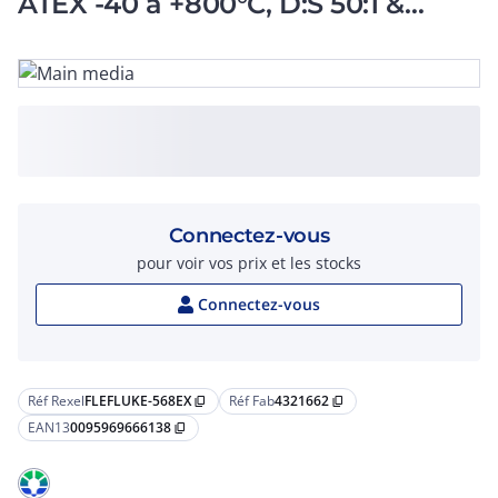
ATEX -40 à +800°C, D:S 50:1 &
entrée thermoccouple K
Connectez-vous
pour voir vos prix et les stocks
Connectez-vous
Réf Rexel
FLEFLUKE-568EX
Réf Fab
4321662
content_copy
content_copy
EAN13
0095969666138
content_copy