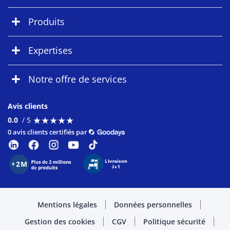
Produits
Expertises
Notre offre de services
Avis clients
★
★
★
★
★
★
★
★
★
★
0.0
/ 5
0 avis clients certifiés par
Mentions légales
Données personnelles
Gestion des cookies
CGV
Politique sécurité