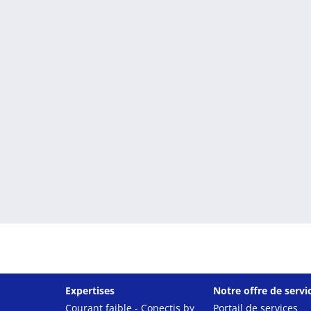
Expertises
Notre offre de servi
Courant faible - Conectis by
Portail de services