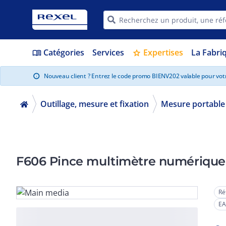
Catégories
Services
Expertises
La Fabri
menu_book
star
Nouveau client ? Entrez le code promo BIENV202 valable pour vo
info
Outillage, mesure et fixation
Mesure portable
F606 Pince multimètre numériqu
Ré
EA