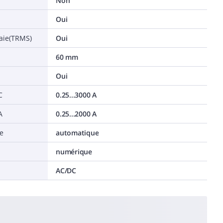
Non
Oui
raie(TRMS)
Oui
60 mm
Oui
C
0.25...3000 A
A
0.25...2000 A
re
automatique
numérique
AC/DC