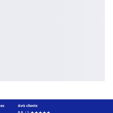
ces
Avis clients
★
★
★
★
★
★
★
★
★
★
0.0
/ 5