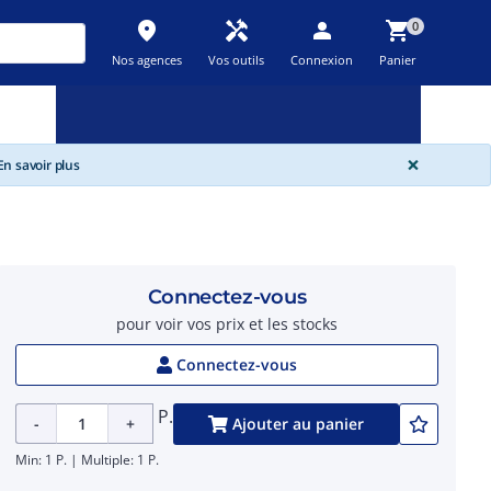
place
handyman
person
shopping_cart
0
Nos agences
Vos outils
Connexion
Panier
Nouveau
Promos
Destockage
feedback
local_offer
new_releases
GLOBA
×
n savoir plus
Connectez-vous
pour voir vos prix et les stocks
Connectez-vous
P.
-
+
Ajouter au panier
Min: 1 P. | Multiple: 1 P.