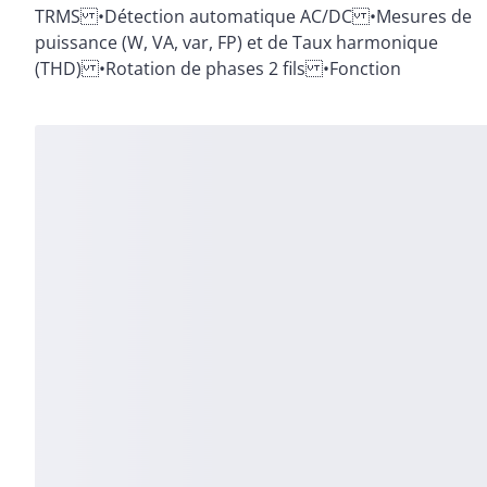
TRMS •Détection automatique AC/DC •Mesures de
cordons de mesure •Mesures Différentielle et
puissance (W, VA, var, FP) et de Taux harmonique
RELative •Livrée avec accessoires, sacoche et pile
(THD) •Rotation de phases 2 fils •Fonction