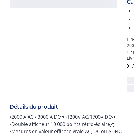
Ca
Pin
200
de 
Liv
Détails du produit
•2000 A AC / 3000 A DC •1200V AC/1700V DC
TrueInrush pour le bon dimensionnement des
•Double afficheur 10 000 points rétro-éclairé
conducteurs et des protections thermiques
•Mesures en valeur efficace vraie AC, DC ou AC+DC
•Compensation automatique de la résistance des