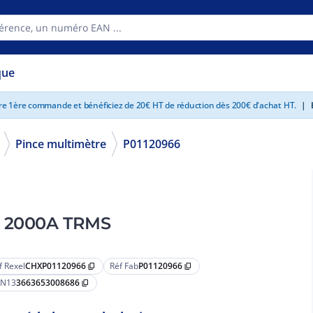
que
tre 1ère commande et bénéficiez de 20€ HT de réduction dès 200€ d'achat HT.
|
E
Pince multimètre
P01120966
e 2000A TRMS
f Rexel
CHXP01120966
Réf Fab
P01120966
content_copy
content_copy
N13
3663653008686
content_copy