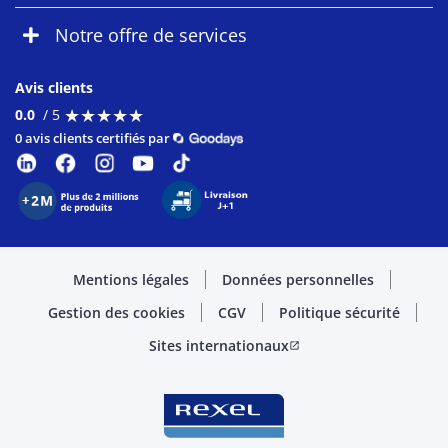
Notre offre de services
Avis clients
★
★
★
★
★
★
★
★
★
★
0.0
/ 5
0 avis clients certifiés par
Mentions légales
Données personnelles
Gestion des cookies
CGV
Politique sécurité
Sites internationaux
open_in_new