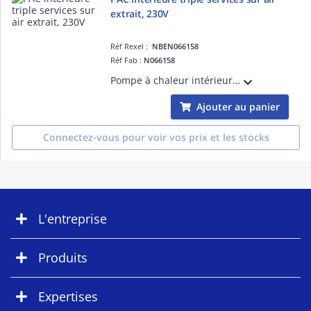
extrait, 230V
Réf Rexel :
NBEN066158
Réf Fab :
N066158
Pompe à chaleur intérieure triple services sur air extrait, ballon inox, Série F, 230V
Ajouter au panier
Connectez-vous pour voir vos prix et les stocks
L'entreprise
Produits
Expertises