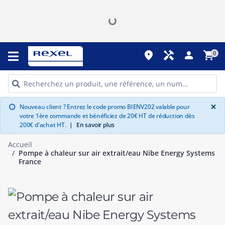
place
handyman
person
shopping_cart
0
G
×
Nouveau client ? Entrez le code promo BIENV202 valable pour
info
votre 1ère commande et bénéficiez de 20€ HT de réduction dès
200€ d'achat HT.
|
En savoir plus
Accueil
Pompe à chaleur sur air extrait/eau Nibe Energy Systems
France