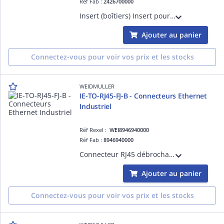
Réf Fab :
2426700000
Insert (boîtiers) Insert pour boîtier à composant. Interface de service - Gamme FrontCom Vario
Ajouter au panier
Connectez-vous pour voir vos prix et les stocks
WEIDMULLER
IE-TO-RJ45-FJ-B - Connecteurs Ethernet
Industriel
Réf Rexel :
WEI8946940000
Réf Fab :
8946940000
Connecteur RJ45 débrochable traversant, IP20, RJ45, IDC, EIA/TIA T568 B, AWG 26...AWG 22
Ajouter au panier
Connectez-vous pour voir vos prix et les stocks