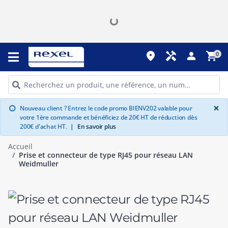
place
handyman
person
shopping_cart
0
G
×
Nouveau client ? Entrez le code promo BIENV202 valable pour
info
votre 1ère commande et bénéficiez de 20€ HT de réduction dès
200€ d'achat HT.
|
En savoir plus
Accueil
Prise et connecteur de type RJ45 pour réseau LAN
Weidmuller