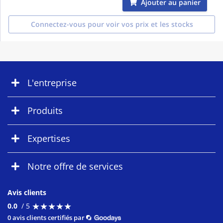
Ajouter au panier
Connectez-vous pour voir vos prix et les stocks
L'entreprise
Produits
Expertises
Notre offre de services
Avis clients
★
★
★
★
★
★
★
★
★
★
0.0
/ 5
0 avis clients certifiés par