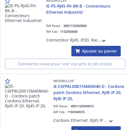
WEIDMULLER
IE-PS-RJ45-FH-BK-B - Connecteurs
Ethernet Industriel
Réf Rexel :
WEI1132050000
Réf Fab :
1132050000
Connecteur RJ45, IP20, Raccordement 1: RJ45, Raccordement 2: IDC8 brins, EIA/TIA T568 BAWG 26/7...AWG 22/7
Ajouter au panier
Connectez-vous pour voir vos prix et les stocks
WEIDMULLER
IE-C6FP8LD0015M40M40-D - Cordons
patch Cordons Ethernet, RJ45 IP 20,
RJ45 IP 20,
Réf Rexel :
WEI1165940015
Réf Fab :
1165940015
Cordons Ethernet, RJ45 IP 20, RJ45 IP 20, Nombre de pôles: 8, 1.5 m Câbles de données Ethernet prêts à raccorder avec fils en cuivre.