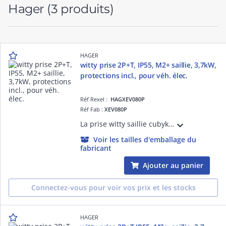
Hager
(3 produits)
HAGER
witty prise 2P+T, IP55, M2+ saillie, 3,7kW,
protections incl., pour véh. élec.
Réf Rexel :
HAGXEV080P
Réf Fab :
XEV080P
La prise witty saillie cubyko grise IP55 est renforcée, elle permet la recharge d'un véhicule électrique ou hybride rechargeable jusqu'à 3,7kW / 16A en fonction du chargeur du véhicule. Livrée avec protections
Voir les tailles d'emballage du
fabricant
Ajouter au panier
Connectez-vous pour voir vos prix et les stocks
HAGER