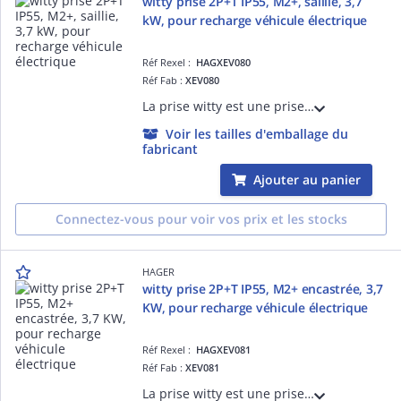
witty prise 2P+T IP55, M2+, saillie, 3,7
kW, pour recharge véhicule électrique
Réf Rexel :
HAGXEV080
Réf Fab :
XEV080
La prise witty est une prise renforcée cubyko grise avec un IP55, elle permet la recharge d'un véhicule électrique ou hybride rechargeable jusqu'à 3,7kW / 16A. Montage encastré.
Voir les tailles d'emballage du
fabricant
Ajouter au panier
Connectez-vous pour voir vos prix et les stocks
HAGER
witty prise 2P+T IP55, M2+ encastrée, 3,7
KW, pour recharge véhicule électrique
Réf Rexel :
HAGXEV081
Réf Fab :
XEV081
La prise witty est une prise renforcée cubyko grise avec un IP55, elle permet la recharge d'un véhicule électrique ou hybride rechargeable jusqu'à 3,7kW / 16A en fonction du chargeur du véhicule. Montage en saillie.