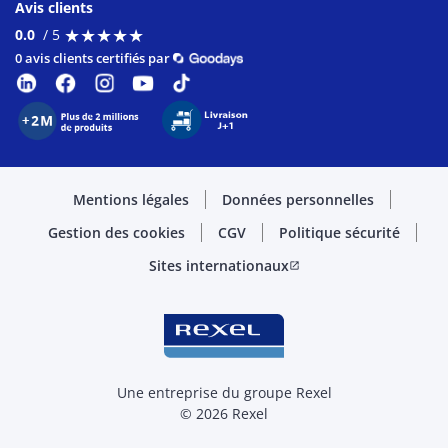
Avis clients
★
★
★
★
★
★
★
★
★
★
0.0
/ 5
0 avis clients certifiés par
Mentions légales
Données personnelles
Gestion des cookies
CGV
Politique sécurité
Sites internationaux
open_in_new
Une entreprise du groupe Rexel
© 2026 Rexel