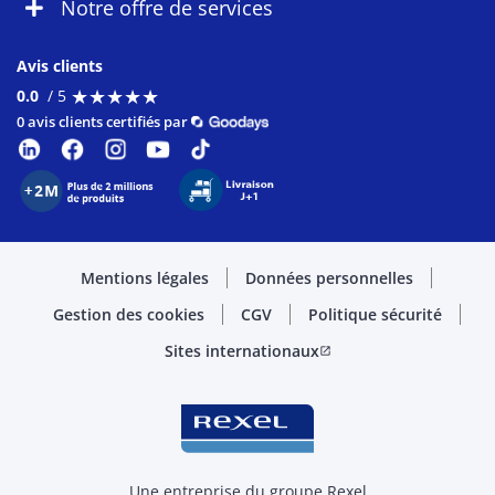
Notre offre de services
Avis clients
★
★
★
★
★
★
★
★
★
★
0.0
/ 5
0 avis clients certifiés par
Mentions légales
Données personnelles
Gestion des cookies
CGV
Politique sécurité
Sites internationaux
open_in_new
Une entreprise du groupe Rexel