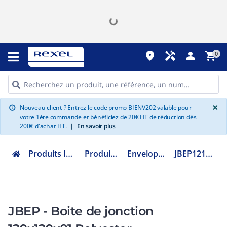
place
handyman
person
shopping_cart
0
G
×
Nouveau client ? Entrez le code promo BIENV202 valable pour
info
votre 1ère commande et bénéficiez de 20€ HT de réduction dès
200€ d'achat HT.
|
En savoir plus
Produits Industriels
Produits ATEX
Enveloppe ATEX
JBEP121209AE47
JBEP - Boite de jonction