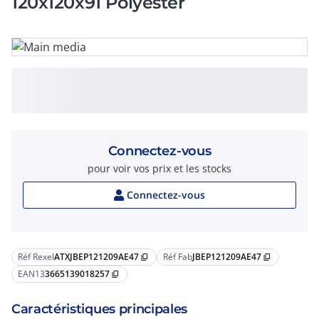
120x120x91 Polyester
Connectez-vous
pour voir vos prix et les stocks
Connectez-vous
Réf Rexel
ATXJBEP121209AE47
Réf Fab
JBEP121209AE47
content_copy
content_copy
EAN13
3665139018257
content_copy
Caractéristiques principales