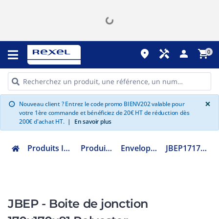
place
handyman
person
shopping_cart
0
G
×
Nouveau client ? Entrez le code promo BIENV202 valable pour
info
votre 1ère commande et bénéficiez de 20€ HT de réduction dès
200€ d'achat HT.
|
En savoir plus
Produits Industriels
Produits ATEX
Enveloppe ATEX
JBEP171709NE04T
JBEP - Boite de jonction