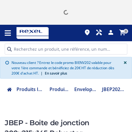
place
handyman
person
shopping_cart
0
G
×
Nouveau client ? Entrez le code promo BIENV202 valable pour
info
votre 1ère commande et bénéficiez de 20€ HT de réduction dès
200€ d'achat HT.
|
En savoir plus
Produits Industriels
Produits ATEX
Enveloppe ATEX
JBEP202115AI08
JBEP - Boite de jonction