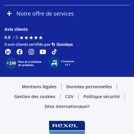
Notre offre de services
Avis clients
★
★
★
★
★
★
★
★
★
★
0.0
/ 5
0 avis clients certifiés par
Mentions légales
Données personnelles
Gestion des cookies
CGV
Politique sécurité
Sites internationaux
open_in_new