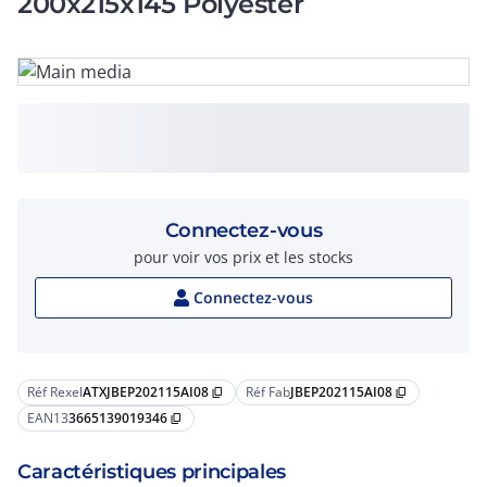
200x215x145 Polyester
Connectez-vous
pour voir vos prix et les stocks
Connectez-vous
Réf Rexel
ATXJBEP202115AI08
Réf Fab
JBEP202115AI08
content_copy
content_copy
EAN13
3665139019346
content_copy
Caractéristiques principales