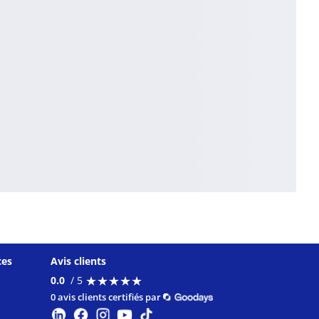
ces
Avis clients
★
★
★
★
★
★
★
★
★
★
0.0
/ 5
0 avis clients certifiés par