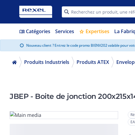
Catégories
Services
Expertises
La Fabri
menu_book
star
Nouveau client ? Entrez le code promo BIENV202 valable pour vo
info
Produits Industriels
Produits ATEX
Envelop
JBEP - Boite de jonction 200x215x1
Ré
EA