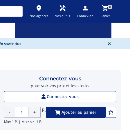
place
handyman
person
shopping_cart
0
Nos agences
Vos outils
Connexion
Panier
Nouveau
Promos
Destockage
feedback
local_offer
new_releases
GLOBA
×
n savoir plus
Connectez-vous
pour voir vos prix et les stocks
Connectez-vous
P.
-
+
Ajouter au panier
Min: 1 P. | Multiple: 1 P.