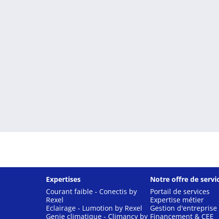
Expertises
Notre offre de servi
Courant faible - Conectis by
Portail de services
Rexel
Expertise métier
Eclairage - Lumotion by Rexel
Gestion d'entreprise
Genie climatique - Climancy by
Financement & CEE