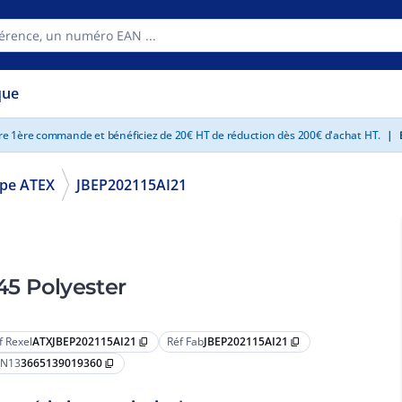
que
tre 1ère commande et bénéficiez de 20€ HT de réduction dès 200€ d'achat HT.
|
E
pe ATEX
JBEP202115AI21
45 Polyester
f Rexel
ATXJBEP202115AI21
Réf Fab
JBEP202115AI21
content_copy
content_copy
N13
3665139019360
content_copy